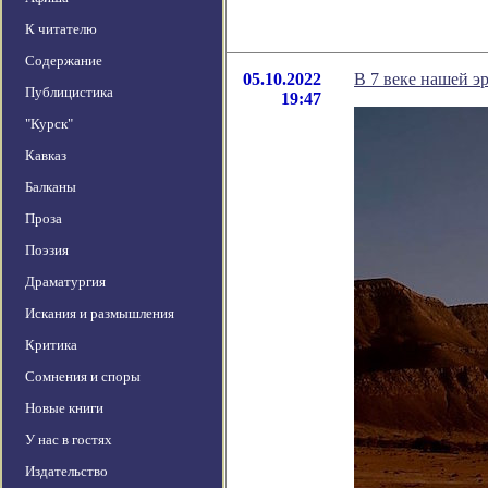
К читателю
Содержание
05.10.2022
В 7 веке нашей э
Публицистика
19:47
"Курск"
Кавказ
Балканы
Проза
Поэзия
Драматургия
Искания и размышления
Критика
Сомнения и споры
Новые книги
У нас в гостях
Издательство