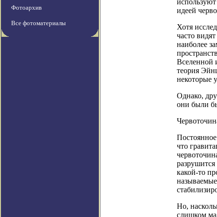
используют
Фотоархив
идеей черво
Все фотоматериалы
Хотя исслед
часто видя
наиболее з
пространст
Вселенной и
теория Эйнш
некоторые у
Однако, дру
они были б
Червоточин
Постоянное
что гравита
червоточина
разрушится 
какой-то п
называемые 
стабилизиро
Но, насколь
слишком ма