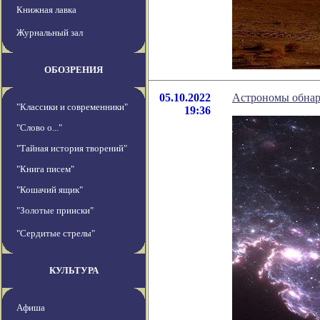
Книжная лавка
Журнальный зал
ОБОЗРЕНИЯ
05.10.2022
Астрономы обнар
"Классики и современники"
19:36
"Слово о..."
"Тайная история творений"
"Книга писем"
"Кошачий ящик"
"Золотые прииски"
"Сердитые стрелы"
КУЛЬТУРА
Афиша