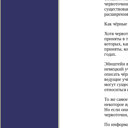
червоточин
существован
расширения
Как чёрные
Хотя черво
приняты в т
которых, ка
приняты, ко
годах.
Эйнштейн в
немецкий у
описать чёр
ведущие учё
могут сущес
относиться 
То же само
некоторое в
Но если они
червоточин,
По информаци