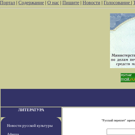
Портал
|
Содержание
|
О нас
|
Пишите
|
Новости
|
Голосование
|
ЛИТЕРАТУРА
"Русский переплет" заре
Новости русской культуры
Афиша