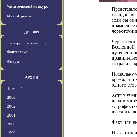
Читательский конкурс
Представьте
городов, ве
Илья-Премия
если бы они
прямо через
червоточин
ДЕТЯМ
Червоточин
Электронные пампасы
Вселенной. 
Фантастика
путешествов
правильных
Форум
сократить в
Поскольку ч
АРХИВ
время, они
одного стор
Текущий
Хотя у учён
2003
нашем мире
астрофизика
2002
извечные во
2001
Факт или в
2000
Из-за этих
1999