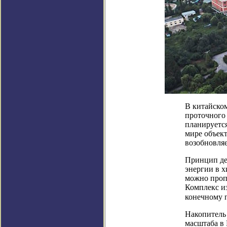
В китайском
проточного
планируется
мире объект
возобновля
Принцип де
энергии в х
можно пропу
Комплекс из
конечному п
Накопитель 
масштаба в 