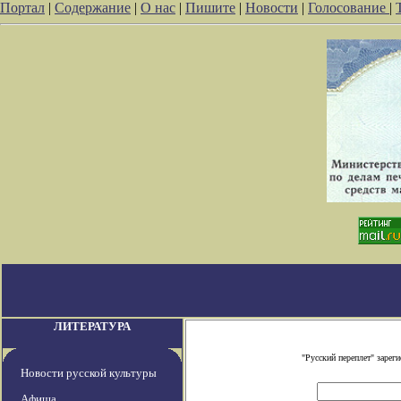
Портал
|
Содержание
|
О нас
|
Пишите
|
Новости
|
Голосование
|
ЛИТЕРАТУРА
"Русский переплет" заре
Новости русской культуры
Афиша