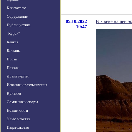
К читателю
Содержание
05.10.2022
В 7 веке нашей э
Публицистика
19:47
"Курск"
Кавказ
Балканы
Проза
Поэзия
Драматургия
Искания и размышления
Критика
Сомнения и споры
Новые книги
У нас в гостях
Издательство