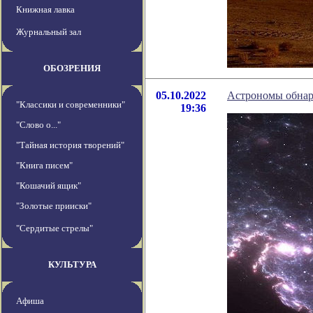
Книжная лавка
Журнальный зал
ОБОЗРЕНИЯ
05.10.2022
Астрономы обнар
"Классики и современники"
19:36
"Слово о..."
"Тайная история творений"
"Книга писем"
"Кошачий ящик"
"Золотые прииски"
"Сердитые стрелы"
КУЛЬТУРА
Афиша