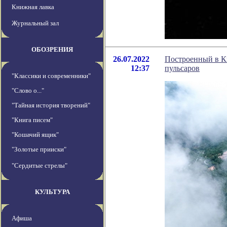
Книжная лавка
Журнальный зал
ОБОЗРЕНИЯ
26.07.2022
Построенный в Ки
12:37
пульсаров
"Классики и современники"
"Слово о..."
"Тайная история творений"
"Книга писем"
"Кошачий ящик"
"Золотые прииски"
"Сердитые стрелы"
КУЛЬТУРА
Афиша