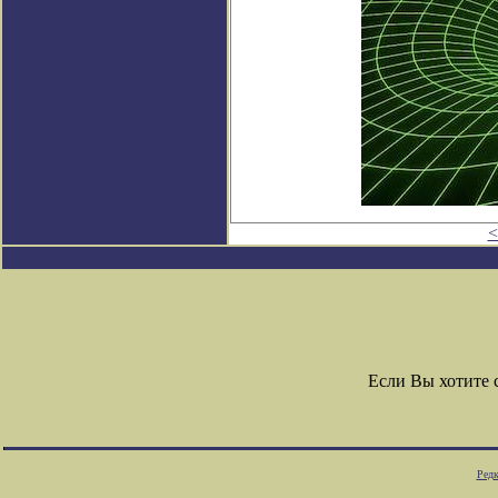
<
Если Вы хотите
Редк