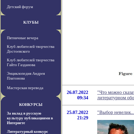
Детский форум
КЛУБЫ
Пятничные вечера
Клуб любителей творчества
Достоевского
Клуб любителей творчества
Гайто Газданова
Энциклопедия Андрея
Платонова
Мастерская перевода
26.07.2022
"Что можно сказа
09:34
литературном об
КОНКУРСЫ
25.07.2022
"Выбор невелик..
За вклад в русскую
21:29
культуру публикациями в
Интернете
Литературный конкурс