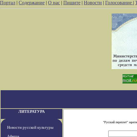
Портал
|
Содержание
|
О нас
|
Пишите
|
Новости
|
Голосование
|
ЛИТЕРАТУРА
"Русский переплет" заре
Новости русской культуры
Афиша