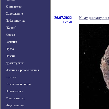
К читателю
Содержание
26.07.2022
Кому достанутся 
Публицистика
12:50
"Курск"
Кавказ
Балканы
Проза
Поэзия
Драматургия
Искания и размышления
Критика
Сомнения и споры
Новые книги
У нас в гостях
Издательство