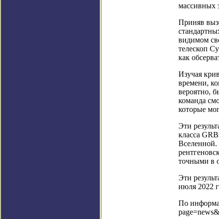
массивных з
Приняв вызо
стандартны
видимом св
телескоп С
как обсерва
Изучая крив
времени, ко
вероятно, 
команда смо
которые мог
Эти результ
класса GRBs
Вселенной.
рентгеновс
точными в 
Эти результ
июля 2022 г
По информац
page=news&