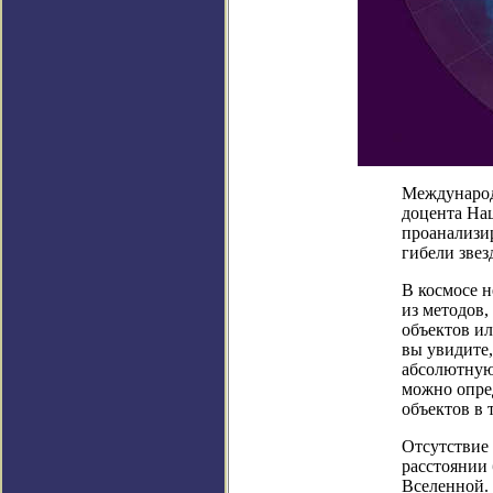
Международ
доцента На
проанализи
гибели звез
В космосе 
из методов,
объектов ил
вы увидите,
абсолютную 
можно опред
объектов в 
Отсутствие 
расстоянии 
Вселенной.