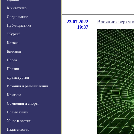
К читателю
Содержание
23.07.2022
Влияние сверхмас
Публицистика
19:37
"Курск"
Кавказ
Балканы
Проза
Поэзия
Драматургия
Искания и размышления
Критика
Сомнения и споры
Новые книги
У нас в гостях
Издательство