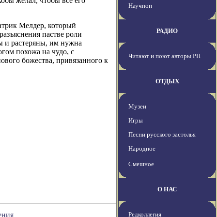
обы желал, чтобы все его
Научпоп
атрик Мелдер, который
РАДИО
разъяснения пастве роли
ы и растеряны, им нужна
гом похожа на чудо, с
Читают и поют авторы РП
ового божества, привязанного к
ОТДЫХ
Музеи
Игры
Песни русского застолья
Народное
Смешное
О НАС
ения
Редколлегия