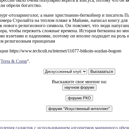
рессии было очень популярно верить в Иисуса, потому что он як
ли обрели богатство.
ург-отоларинголог, а ныне христианин-биткойнер и писатель П
омера Стролайта на теплом пляже в Майами, написал книгу для 
к нового религиозного символа. Он поясняет, что люди напуган
ора, чтобы пережить сложные времена. История биткоина во мно
и взлетами и падениями, поэтому он вполне подходит на роль н
им религиозным принципам
и https://www.techcult.ru/internet/11077-bitkoin-sozdan-bogom
"
Terra & Comp
".
Выскажите свое мнение на:
пления галактик с использованием алгоритмов машинного обуч