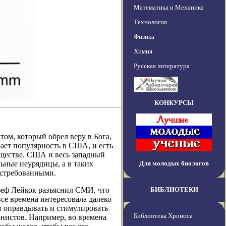
Математика и Механика
Технология
Физика
Химия
Русская литература
КОНКУРСЫ
ом, который обрел веру в Бога,
ает популярность в США, и есть
бществе. США и весь западный
ьные неурядицы, а в таких
Для молодых биологов
остребованными.
зеф Лейкок разъяснил СМИ, что
БИБЛИОТЕКИ
все времена интересовала далеко
в оправдывать и стимулировать
Библиотека Хроноса
нистов. Например, во времена