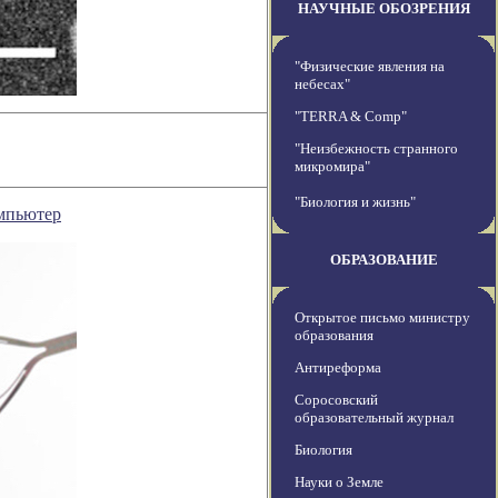
НАУЧНЫЕ ОБОЗРЕНИЯ
"Физические явления на
небесах"
"TERRA & Comp"
"Неизбежность странного
микромира"
"Биология и жизнь"
омпьютер
ОБРАЗОВАНИЕ
Открытое письмо министру
образования
Антиреформа
Соросовский
образовательный журнал
Биология
Науки о Земле