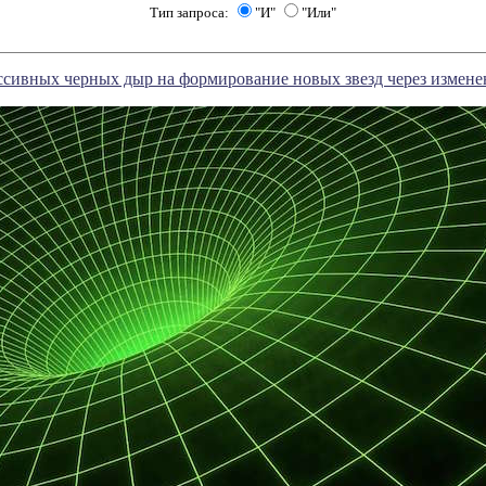
Тип запроса:
"И"
"Или"
сивных черных дыр на формирование новых звезд через изменен