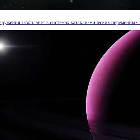
ружения экзопланет в системах катаклизмических переменных 