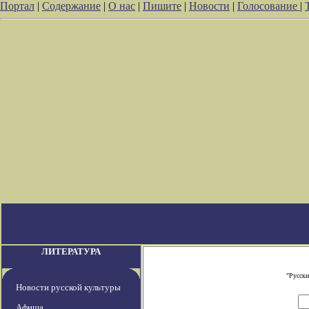
Портал
|
Содержание
|
О нас
|
Пишите
|
Новости
|
Голосование
|
ЛИТЕРАТУРА
"Русски
Новости русской культуры
Афиша