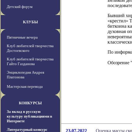
Великой деп
последовате
Детский форум
Бывший хир
«крестил» Т
КЛУБЫ
биткоина ка
духовная оп
невероятным
Пятничные вечера
классическ
Клуб любителей творчества
Достоевского
По информаци
Клуб любителей творчества
Обозрение 
Гайто Газданова
Энциклопедия Андрея
Платонова
Мастерская перевода
КОНКУРСЫ
За вклад в русскую
культуру публикациями в
Интернете
Литературный конкурс
23.07.2022
Оценка массы ско