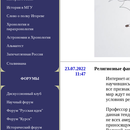
История в МГУ
Слово о полку Игореве
Хронология и
парахронология
Астрономия и Хронология
Альмагест
Запечатленная Россия
Сталиниана
23.07.2022
Религиозные фан
11:47
Интернет-из
ФОРУМЫ
научившись 
все признак
Дискуссионный клуб
мир ждут не
условиях р
Научный форум
Профессор 
Форум "Русская идея"
данная тенд
Форум "Курск"
не всех аме
приносящую
Исторический форум