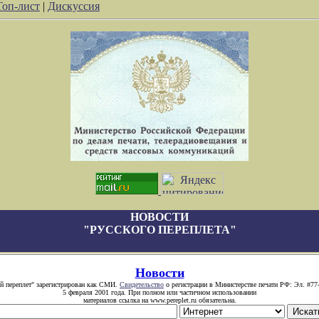
Топ-лист
|
Дискуссия
НОВОСТИ
"РУССКОГО ПЕРЕПЛЕТА"
Новости
й переплет" зарегистрирован как СМИ.
Свидетельство
о регистрации в Министерстве печати РФ: Эл. #77
5 февраля 2001 года. При полном или частичном использовании
материалов ссылка на www.pereplet.ru обязательна.