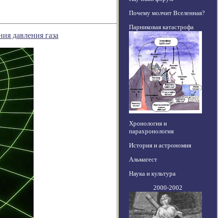
Почему молчит Вселенная?
Парниковая катастрофа
ия давления газа
Хронология и
парахронология
История и астрономия
Альмагест
Наука и культура
2000-2002