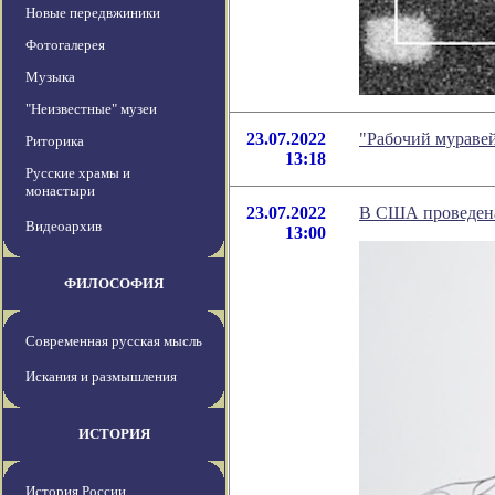
Новые передвжиники
Фотогалерея
Музыка
"Неизвестные" музеи
23.07.2022
"Рабочий муравей
Риторика
13:18
Русские храмы и
монастыри
23.07.2022
В США проведена
Видеоархив
13:00
ФИЛОСОФИЯ
Современная русская мысль
Искания и размышления
ИСТОРИЯ
История России