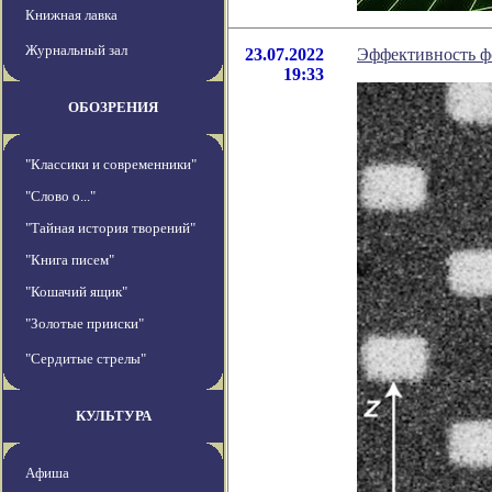
Книжная лавка
Журнальный зал
23.07.2022
Эффективность фо
19:33
ОБОЗРЕНИЯ
"Классики и современники"
"Слово о..."
"Тайная история творений"
"Книга писем"
"Кошачий ящик"
"Золотые прииски"
"Сердитые стрелы"
КУЛЬТУРА
Афиша