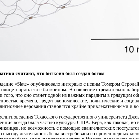
атики считают, что биткоин был создан богом
дание «Slate» опубликовало интервью с неким Томером Стролайт
олицетворять его с биткоином. Это явление стремительно набир
и того, что оно станет одной из важных парадигм в грядущем о
простые времена, грядут экономические, политические и социал
елигиозные верования становятся крайне привлекательными и в
религиоведения Техасского государственного университета Джо
енция всегда была частью культуры США. Вера, как таковая, во 
риканцев, но возможность с помощью евангелистских постулато
 выгоду деятельность была востребована со времен первых коло