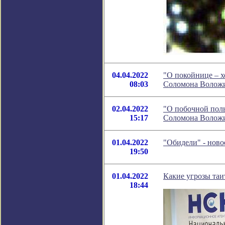
04.04.2022
"О покойнице – х
08:03
Соломона Волож
02.04.2022
"О побочной поль
15:17
Соломона Волож
01.04.2022
"Обидели" - нов
19:50
01.04.2022
Какие угрозы таи
18:44