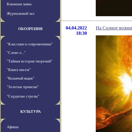
Книжная лавка
Журнальный зал
04.04.2022
На Солнце возни
ОБОЗРЕНИЯ
18:30
"Классики и современники"
"Слово о..."
"Тайная история творений"
"Книга писем"
"Кошачий ящик"
"Золотые прииски"
"Сердитые стрелы"
КУЛЬТУРА
Афиша