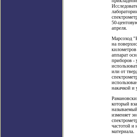
прикладной
Исследоват
лаборатории
спектрометр
50-центовую
апреля.
Марсоход "
на поверхн
километров 
аппарат ос
приборов -
использоват
или от твер
спектромет
использован
накачкой и
Рамановский
который вз
называемый 
изменяет эн
спектромет
частотой и 
материала.