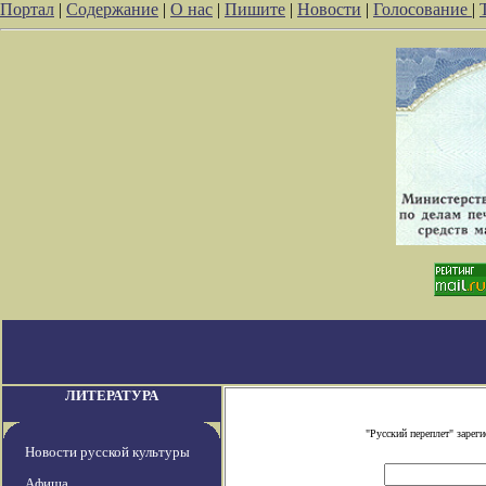
Портал
|
Содержание
|
О нас
|
Пишите
|
Новости
|
Голосование
|
ЛИТЕРАТУРА
"Русский переплет" заре
Новости русской культуры
Афиша