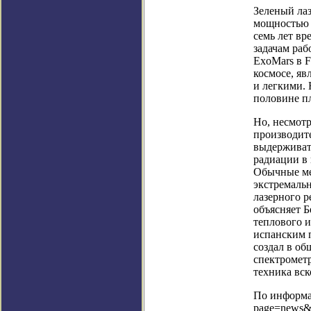
Зеленый лаз
мощностью 
семь лет вр
задачам раб
ExoMars в F
космосе, яв
и легкими. 
половине п
Но, несмотр
производит
выдерживать
радиации в 
Обычные ме
экстремаль
лазерного р
объясняет Б
теплового и
испанским п
создал в об
спектрометр
техника вск
По информац
page=news&