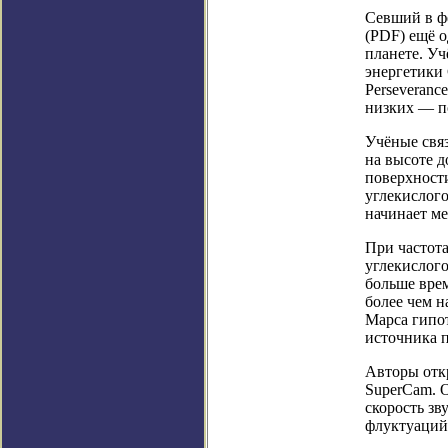
Севший в фе
(PDF) ещё 
планете. У
энергетики
Perseveranc
низких — п
Учёные свя
на высоте д
поверхности
углекислого
начинает ме
При частот
углекислого
больше врем
более чем н
Марса гипо
источника п
Авторы отк
SuperCam. О
скорость зв
флуктуаций