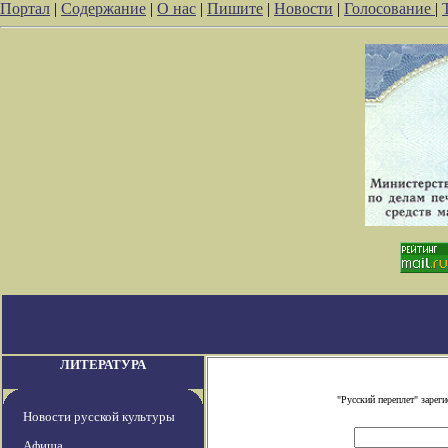
Портал
|
Содержание
|
О нас
|
Пишите
|
Новости
|
Голосование
|
ЛИТЕРАТУРА
"Русский переплет" заре
Новости русской культуры
Афиша