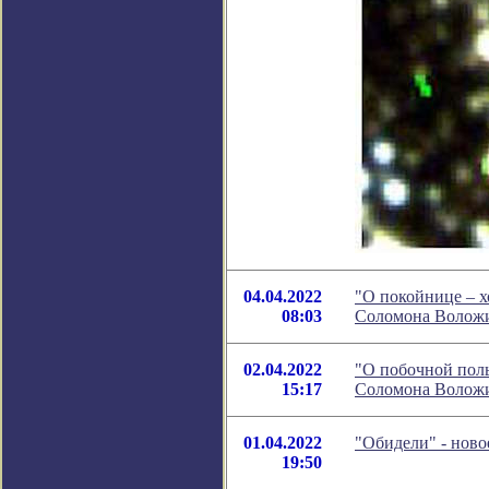
04.04.2022
"О покойнице – х
08:03
Соломона Волож
02.04.2022
"О побочной поль
15:17
Соломона Волож
01.04.2022
"Обидели" - нов
19:50