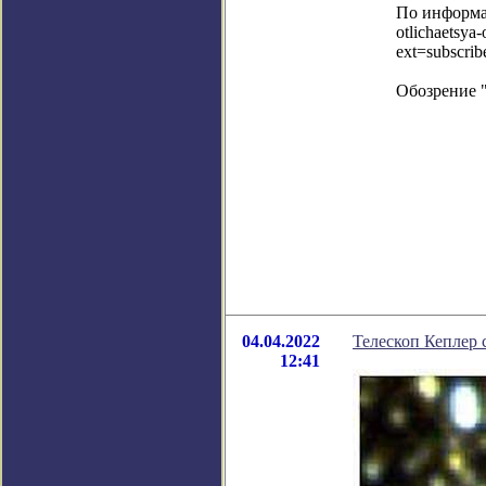
По информац
otlichaetsya-
ext=subscri
Обозрение 
04.04.2022
Телескоп Кеплер 
12:41