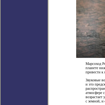
Марсоход Pe
планете ниж
привести к
Звуковые во
и это предс
распростран
атмосфере с
возрастает 
с земной, и 