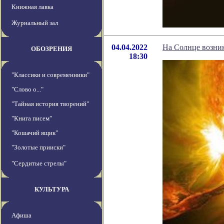
Книжная лавка
Журнальный зал
04.04.2022
На Солнце возни
ОБОЗРЕНИЯ
18:30
"Классики и современники"
"Слово о..."
"Тайная история творений"
"Книга писем"
"Кошачий ящик"
"Золотые прииски"
"Сердитые стрелы"
КУЛЬТУРА
Афиша