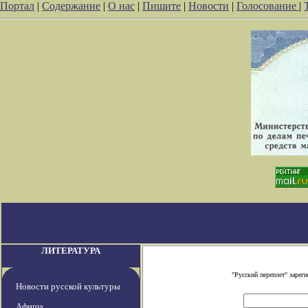
Портал
|
Содержание
|
О нас
|
Пишите
|
Новости
|
Голосование
|
ЛИТЕРАТУРА
"Русский переплет" заре
Новости русской культуры
Афиша