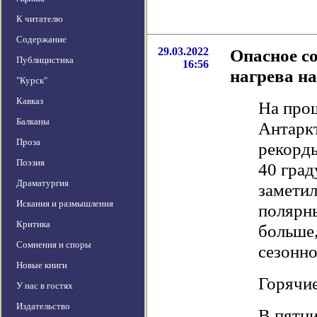
К читателю
Содержание
29.03.2022
Опасное с
Публицистика
16:56
нагрева н
"Курск"
Кавказ
На прош
Балканы
Антаркт
Проза
рекорды
Поэзия
40 гра
Драматургия
заметил
Искания и размышления
полярн
Критика
больше,
Сомнения и споры
сезонн
Новые книги
Горячи
У нас в гостях
Издательство
В пятни