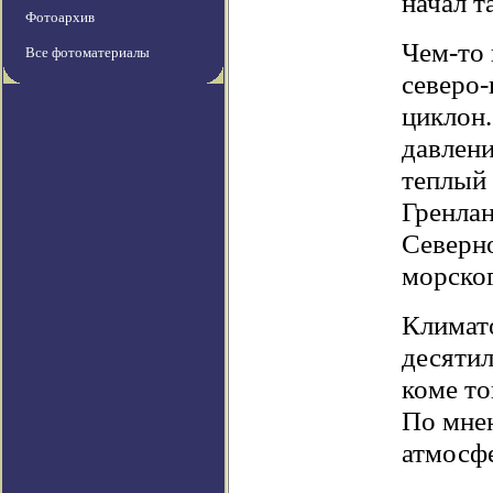
начал т
Фотоархив
Чем-то 
Все фотоматериалы
северо
циклон.
давлени
теплый 
Гренлан
Северно
морског
Климато
десятил
коме то
По мнен
атмосфе