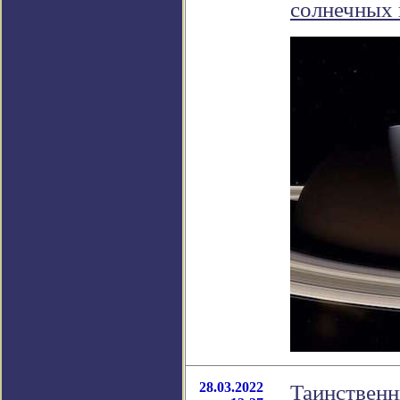
солнечных 
28.03.2022
Таинственн