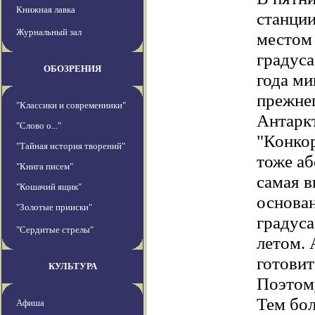
Книжная лавка
станции
Журнальный зал
местом 
градуса
ОБОЗРЕНИЯ
года ми
прежнег
"Классики и современники"
Антаркт
"Слово о..."
"Конкор
"Тайная история творений"
тоже а
"Книга писем"
самая в
"Кошачий ящик"
основан
"Золотые прииски"
градуса
"Сердитые стрелы"
летом. 
готовит
КУЛЬТУРА
Поэтому
Тем бол
Афиша