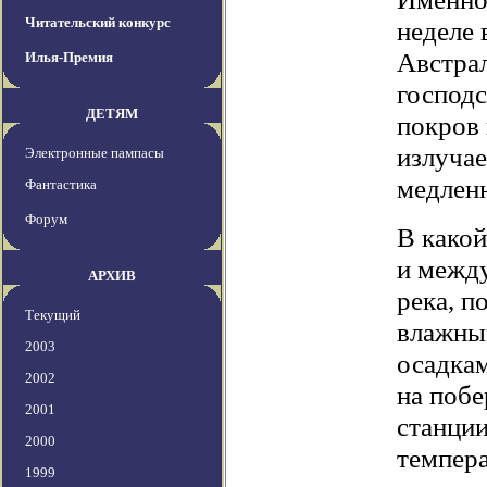
Читательский конкурс
неделе
Австрал
Илья-Премия
господс
ДЕТЯМ
покров 
излучае
Электронные пампасы
медленн
Фантастика
Форум
В какой
и межд
АРХИВ
река, п
Текущий
влажный
2003
осадкам
2002
на побе
2001
станции
2000
темпера
1999