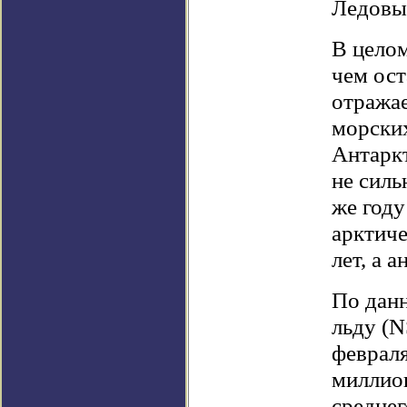
Ледовы
В целом
чем ост
отража
морски
Антаркт
не силь
же году
арктиче
лет, а 
По данн
льду (N
февраля
миллио
среднег