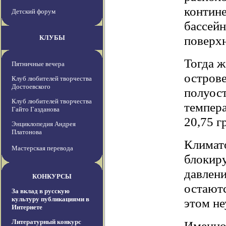
контине
Детский форум
бассейн
поверхн
КЛУБЫ
Тогда ж
Пятничные вечера
острове
Клуб любителей творчества
Достоевского
полуос
Клуб любителей творчества
темпера
Гайто Газданова
20,75 г
Энциклопедия Андрея
Платонова
Климато
Мастерская перевода
блокир
давлени
КОНКУРСЫ
остаютс
За вклад в русскую
культуру публикациями в
этом н
Интернете
Литературный конкурс
Именно