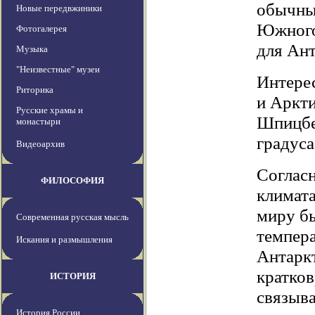
обычны
Новые передвжиники
Южного 
Фотогалерея
для Ан
Музыка
"Неизвестные" музеи
Интерес
Риторика
и Аркти
Русские храмы и
Шпицбе
монастыри
градуса
Видеоархив
Соглас
ФИЛОСОФИЯ
климата
миру бы
Современная русская мысль
темпера
Искания и размышления
Антаркт
кратко
ИСТОРИЯ
связыв
История России