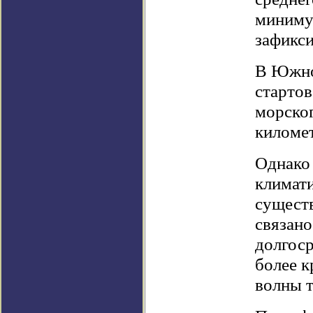
миниму
зафикси
В Южно
старто
морског
киломе
Однако 
климат
существ
связано
долгос
более к
волны т