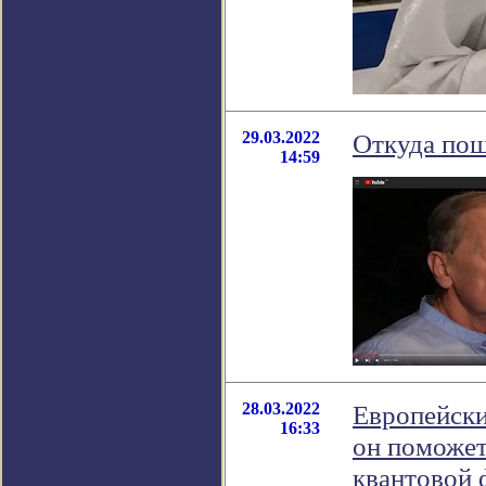
29.03.2022
Откуда пош
14:59
28.03.2022
Европейски
16:33
он поможет
квантовой 