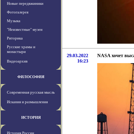
Новые передвжиники
Фотогалерея
Музыка
"Неизвестные" музеи
Риторика
Русские храмы и
монастыри
29.03.2022
NASA хочет выса
16:23
Видеоархив
ФИЛОСОФИЯ
Современная русская мысль
Искания и размышления
ИСТОРИЯ
История России