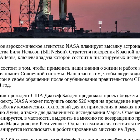
е аэрокосмическое агентство NASA планирует высадку астронав
ства Билл Нельсон (Bill Nelson). Стратегия покорения Красной п
rtemis, ключевая задача которой состоит в пилотируемых иссл
состоит в том, чтобы применить наши знания о жизни и работе 
ия планет Солнечной системы. Наш план в том, чтобы люди ходи
ьсон в своём обращении после опубликования правительством С
 год.
ник президент США Джозеф Байден предложил проект бюджета 
роекту, NASA может получить около $26 млрд на проведение нау
работку космических технологий для их применения в рамках пр
ю Луны, а также для дальнейшего исследования Марса. Отмечае
анируется, в частности, выделить на миссию по возвращению пр
ю Марса ровером Perseverance. Однако сама миссия состоится не 
анируется использовать в роботизированных миссиях на Луну.
у NASA согласно программе Artemis-2 планирует перейти к пило