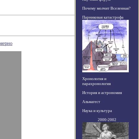
Почему молчит Вселенная?
Парниковая катастрофа
омерно
Хронология и
парахронология
История и астрономия
Альмагест
Наука и культура
2000-2002