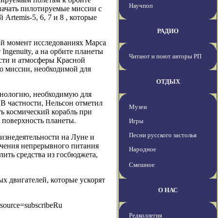
Научпоп
 начать пилотируемые миссии с
rtemis-5, 6, 7 и 8 , которые
РАДИО
й момент исследованиях Марса
Ingenuity, а на орбите планеты
Читают и поют авторы РП
ости и атмосферы Красной
ю миссии, необходимой для
ОТДЫХ
хнологию, необходимую для
 В частности, Нельсон отметил
Музеи
ть космический корабль при
 поверхность планеты.
Игры
Песни русского застолья
изнедеятельности на Луне и
печения непрерывного питания
Народное
лить средства из госбюджета,
Смешное
ых двигателей, которые ускорят
О НАС
&source=subscribeRu
Редколлегия