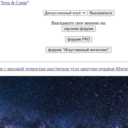
"
Terra & Comp
".
Выскажите свое мнение на:
е с высокой точностью рассчитали угол закрутки рукавов Млеч