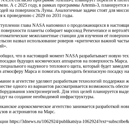
мли. А с 2025 году, в рамках программы Artemis-3, планируется
дей на поверхность Луны. Аналогичные задачи стоят для миссий A
 к проведению с 2029 по 2031 годы.
ступлении глава NASA напомнил о продолжающихся в настоящи
поверхности планеты собирает марсоход Perseverance и вертолёт 
автоматические межпланетные станции для изучения её поверхн
ельсон назвал использование роверов «критически важной часть
ий».
ообщил, что в настоящий момент NASA разрабатывает новую те
посадки будущих космических аппаратов на поверхность Марса.
специального надувного теплового щита, который будет замедля
в атмосферу Марса и помогать проводить безопасную посадку на
мание в агентстве уделяют разработкам технологий поддержки ж
честве одного из вариантов рассматривается возможность обес
борудования электроэнергией. Для этих целей планируется выде
йдут на создание необходимой инфраструктуры.
канское аэрокосмическое агентство занимается разработкой нов
узов и астронавтов на Марс.
ии https://3dnews.ru/1062924/publikatsiya-1062924?ext=subscribe