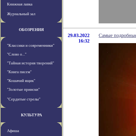
Книжная лавка
Журнальный зал
ОБОЗРЕНИЯ
29.03.2022
Самые подробные 
16:32
"Классики и современники"
"Слово о..."
"Тайная история творений"
"Книга писем"
"Кошачий ящик"
"Золотые прииски"
"Сердитые стрелы"
КУЛЬТУРА
Афиша