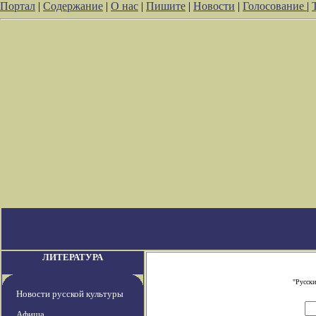
Портал
|
Содержание
|
О нас
|
Пишите
|
Новости
|
Голосование
|
ЛИТЕРАТУРА
"Русски
Новости русской культуры
Афиша