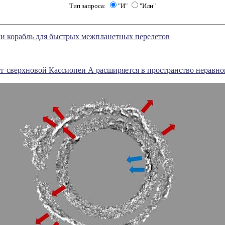
Тип запроса:
"И"
"Или"
и корабль для быстрых межпланетных перелетов
г сверхновой Кассиопеи А расширяется в пространство неравн