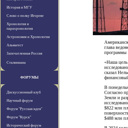
История в МГУ
Слово о полку Игореве
Хронология и
парахронология
Астрономия и Хронология
Американско
Альмагест
глава ведом
программы A
Запечатленная Россия
«Наша цель 
Сталиниана
исследован
сказал Нел
ФОРУМЫ
финансовый
В понедель
Дискуссионный клуб
Согласно п
Земли и раз
Научный форум
исследовани
$822 млн пл
Форум "Русская идея"
поверхность
Форум "Курск"
$488 млн пл
Исторический форум
В 2024 год