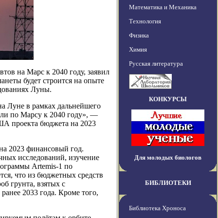
Математика и Механика
Технология
Физика
Химия
Русская литература
тов на Марс к 2040 году, заявил
ланеты будет строится на опыте
едованиях Луны.
КОНКУРСЫ
на Луне в рамках дальнейшего
ли по Марсу к 2040 году», —
ША проекта бюджета на 2023
на 2023 финансовый год.
чных исследований, изучение
Для молодых биологов
ограммы Artemis-1 по
тся, что из бюджетных средств
БИБЛИОТЕКИ
об грунта, взятых с
ранее 2033 года. Кроме того,
Библиотека Хроноса
тируемым полётам к орбите