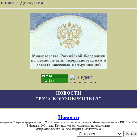
Топ-лист
|
Дискуссия
НОВОСТИ
"РУССКОГО ПЕРЕПЛЕТА"
Новости
й переплет" зарегистрирован как СМИ.
Свидетельство
о регистрации в Министерстве печати РФ: Эл. #77
5 февраля 2001 года. При полном или частичном использовании
материалов ссылка на www.pereplet.ru обязательна.