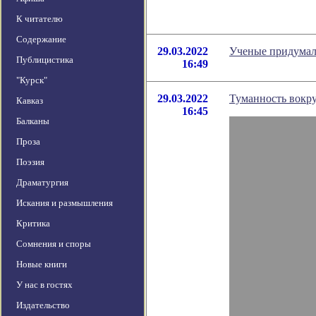
К читателю
Содержание
29.03.2022
Ученые придумал
Публицистика
16:49
"Курск"
29.03.2022
Туманность вокру
Кавказ
16:45
Балканы
Проза
Поэзия
Драматургия
Искания и размышления
Критика
Сомнения и споры
Новые книги
У нас в гостях
Издательство