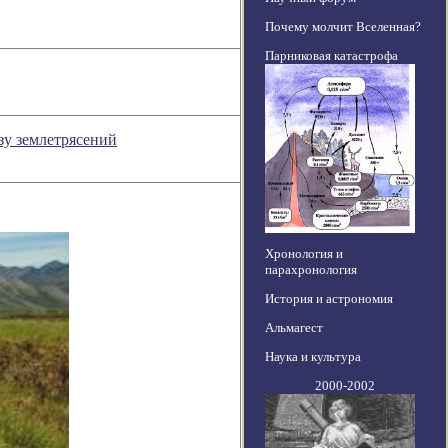
Почему молчит Вселенная?
Парниковая катастрофа
зу землетрясений
Хронология и
парахронология
История и астрономия
Альмагест
Наука и культура
2000-2002