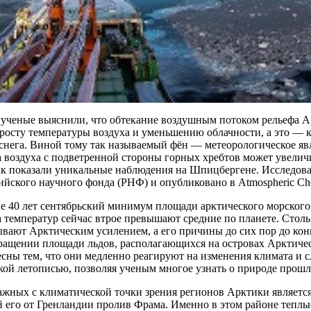
 ученые выяснили, что обтекание воздушным потоком рельефа А
 росту температуры воздуха и уменьшению облачности, а это — 
снега. Виной тому так называемый фён — метеорологическое явл
 воздуха с подветренной стороны горных хребтов может увеличи
как показали уникальные наблюдения на Шпицбергене. Исследов
ийского научного фонда (РНФ) и опубликовано в Atmospheric Chem
е 40 лет сентябрьский минимум площади арктического морского л
 температур сейчас втрое превышают средние по планете. Стол
вают Арктическим усилением, а его причины до сих пор до кон
кращении площади льдов, располагающихся на островах Арктиче
сны тем, что они медленно реагируют на изменения климата и 
ой летописью, позволяя ученым многое узнать о природе прошл
ажных с климатической точки зрения регионов Арктики являетс
 его от Гренландии пролив Фрама. Именно в этом районе тепл