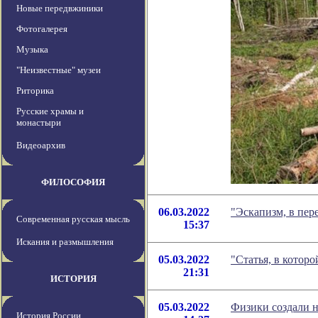
Новые передвжиники
Фотогалерея
Музыка
"Неизвестные" музеи
Риторика
Русские храмы и
монастыри
Видеоархив
ФИЛОСОФИЯ
06.03.2022
"Эскапизм, в пер
Современная русская мысль
15:37
Искания и размышления
05.03.2022
"Статья, в котор
21:31
ИСТОРИЯ
05.03.2022
Физики создали н
История России