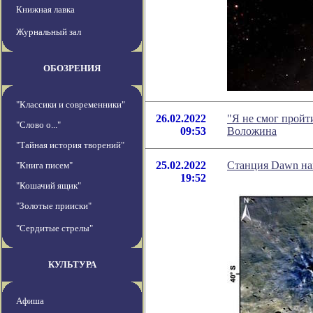
Книжная лавка
Журнальный зал
ОБОЗРЕНИЯ
"Классики и современники"
26.02.2022
"Я не смог пройт
"Слово о..."
09:53
Воложина
"Тайная история творений"
25.02.2022
Станция Dawn наш
"Книга писем"
19:52
"Кошачий ящик"
"Золотые прииски"
"Сердитые стрелы"
КУЛЬТУРА
Афиша