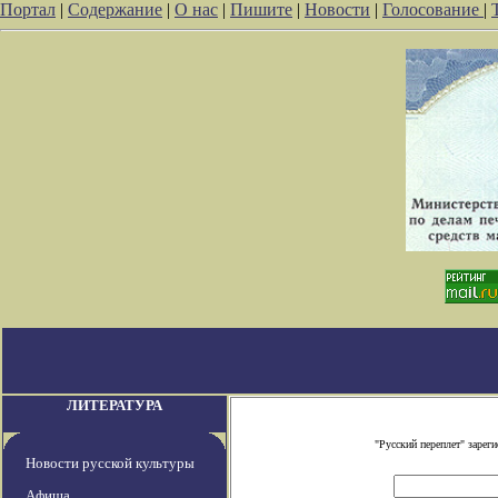
Портал
|
Содержание
|
О нас
|
Пишите
|
Новости
|
Голосование
|
ЛИТЕРАТУРА
"Русский переплет" заре
Новости русской культуры
Афиша