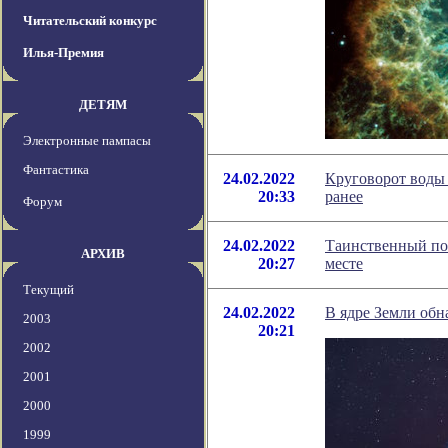
Читательский конкурс
Илья-Премия
ДЕТЯМ
Электронные пампасы
Фантастика
24.02.2022
Круговорот воды 
20:33
ранее
Форум
24.02.2022
Таинственный по
АРХИВ
20:27
месте
Текущий
24.02.2022
В ядре Земли обн
2003
20:21
2002
2001
2000
1999