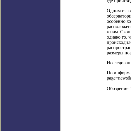
где происхо
Одним из к
обсерватори
особенно х
расположен
к нам. Скоп
однако то, 
происходило
распростран
размеры по
Исследовани
По информац
page=news&
Обозрение 