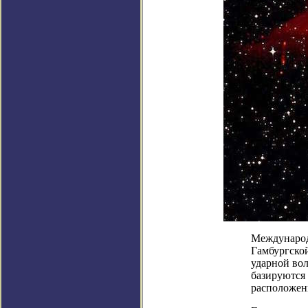
Международ
Гамбургско
ударной во
базируются
расположен