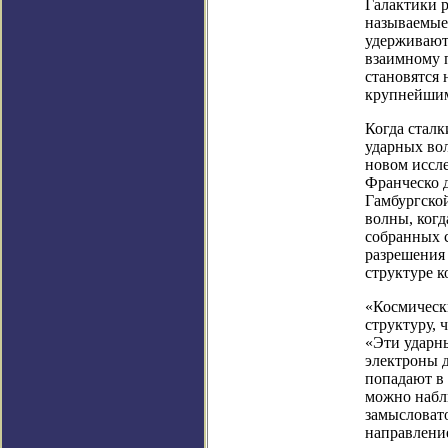
Галактики 
называемые
удерживаютс
взаимному 
становятся
крупнейшим
Когда стал
ударных во
новом иссл
Франческо д
Гамбургско
волны, ког
собранных 
разрешения
структуре к
«Космическ
структуру, 
«Эти ударны
электроны д
попадают в
можно набл
замысловат
направление