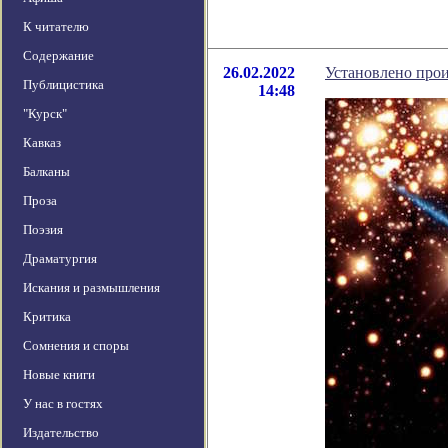
К читателю
Содержание
26.02.2022
Установлено прои
Публицистика
14:48
"Курск"
Кавказ
Балканы
Проза
Поэзия
Драматургия
Искания и размышления
Критика
Сомнения и споры
Новые книги
У нас в гостях
Издательство