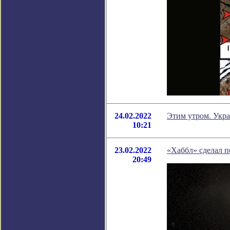
24.02.2022
Этим утром. Укра
10:21
23.02.2022
«Хаббл» сделал п
20:49