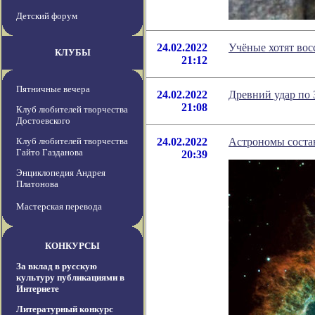
Детский форум
24.02.2022
Учёные хотят вос
КЛУБЫ
21:12
Пятничные вечера
24.02.2022
Древний удар по 
21:08
Клуб любителей творчества
Достоевского
Клуб любителей творчества
24.02.2022
Астрономы состав
Гайто Газданова
20:39
Энциклопедия Андрея
Платонова
Мастерская перевода
КОНКУРСЫ
За вклад в русскую
культуру публикациями в
Интернете
Литературный конкурс