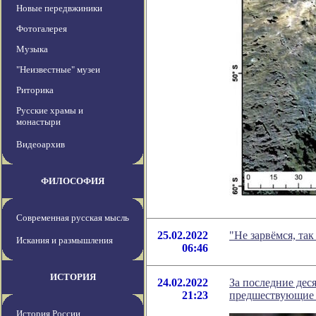
Новые передвжиники
Фотогалерея
Музыка
"Неизвестные" музеи
Риторика
Русские храмы и
монастыри
Видеоархив
ФИЛОСОФИЯ
Современная русская мысль
25.02.2022
"Не зарвёмся, та
Искания и размышления
06:46
ИСТОРИЯ
24.02.2022
За последние дес
21:23
предшествующие 
История России