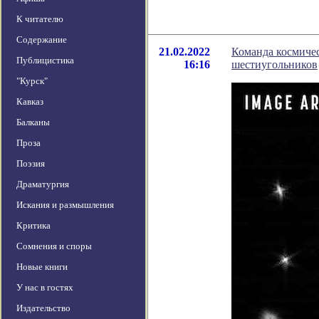
К читателю
Содержание
21.02.2022
Команда космичес
Публицистика
16:16
шестиугольников
"Курск"
Кавказ
Балканы
Проза
Поэзия
Драматургия
Искания и размышления
Критика
Сомнения и споры
Новые книги
У нас в гостях
Издательство