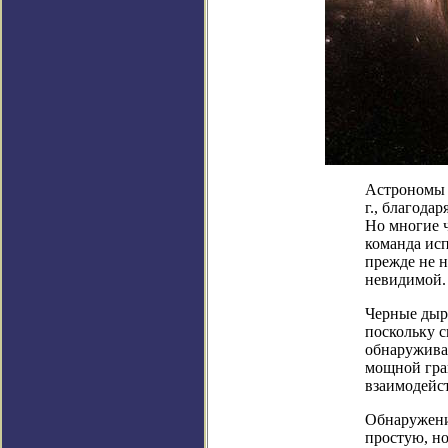
Астрономы 
г., благода
Но многие 
команда исп
прежде не н
невидимой.
Черные дыр
поскольку 
обнаруживат
мощной гра
взаимодейс
Обнаружени
простую, н