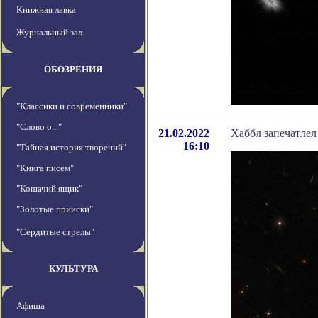
Книжная лавка
Журнальный зал
ОБОЗРЕНИЯ
"Классики и современники"
"Слово о..."
21.02.2022
Хаббл запечатлел
16:10
"Тайная история творений"
"Книга писем"
"Кошачий ящик"
"Золотые прииски"
"Сердитые стрелы"
КУЛЬТУРА
Афиша