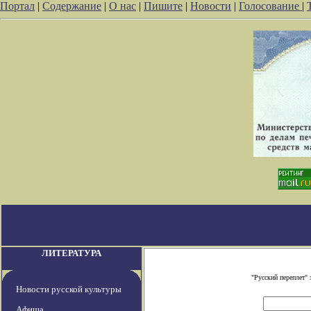
Портал
|
Содержание
|
О нас
|
Пишите
|
Новости
|
Голосование
|
ЛИТЕРАТУРА
"Русский переплет"
Новости русской культуры
Афиша