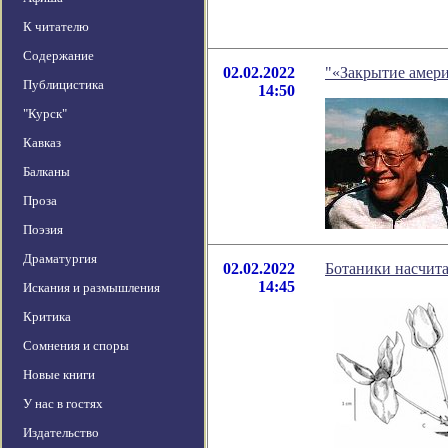
К читателю
Содержание
02.02.2022
"«Закрытие амери
Публицистика
14:50
"Курск"
Кавказ
Балканы
Проза
Поэзия
Драматургия
02.02.2022
Ботаники насчита
14:45
Искания и размышления
Критика
Сомнения и споры
Новые книги
У нас в гостях
Издательство