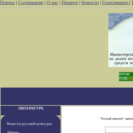
Портал
|
Содержание
|
О нас
|
Пишите
|
Новости
|
Голосование
|
ЛИТЕРАТУРА
"Русский переплет" заре
Новости русской культуры
Афиша