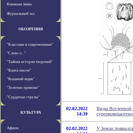
Книжная лавка
Журнальный зал
ОБОЗРЕНИЯ
"Классики и современники"
"Слово о..."
"Тайная история творений"
"Книга писем"
"Кошачий ящик"
"Золотые прииски"
"Сердитые стрелы"
02.02.2022
Виды Вселенной с
КУЛЬТУРА
14:39
суперкомпьютеро
Афиша
02.02.2022
У Земли появился