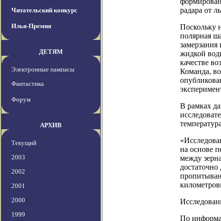
формировани
радара от л
Читательский конкурс
Илья-Премия
Поскольку 
полярная ш
замерзания
ДЕТЯМ
жидкой вод
качестве во
Электронные пампасы
Команда, во
опубликова
Фантастика
эксперимен
Форум
В рамках д
исследовате
температура
АРХИВ
«Исследован
Текущий
на основе п
2003
между зерна
достаточно 
2002
пропитывани
километров
2001
2000
Исследовани
1999
По информац