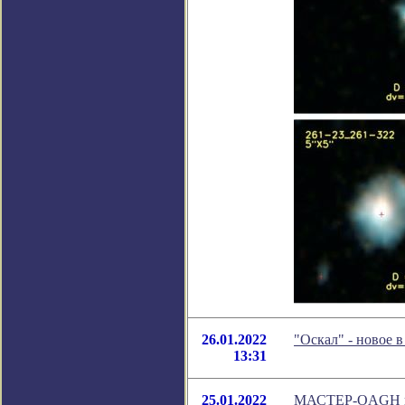
26.01.2022
"Оскал" - новое 
13:31
25.01.2022
МАСТЕР-OAGH в М