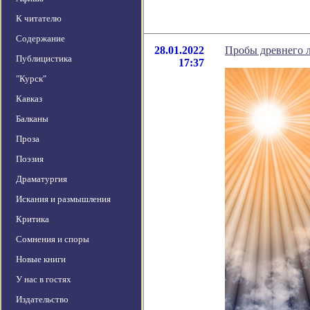
К читателю
Содержание
28.01.2022
Пробы древнего 
Публицистика
17:37
"Курск"
Кавказ
Балканы
Проза
Поэзия
Драматургия
Искания и размышления
Критика
Сомнения и споры
Новые книги
У нас в гостях
Издательство