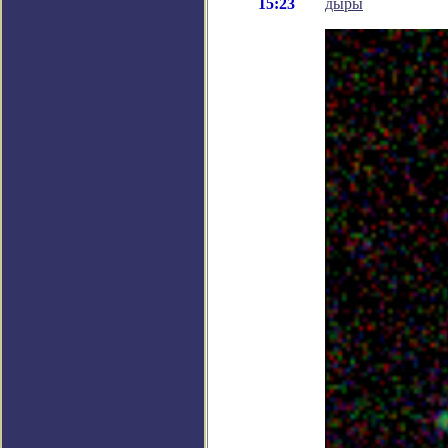
15:23
дыры