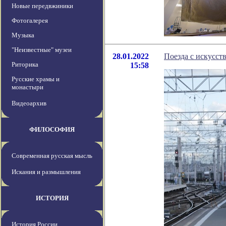
Новые передвжиники
Фотогалерея
Музыка
"Неизвестные" музеи
28.01.2022
Поезда с искусст
Риторика
15:58
Русские храмы и
монастыри
Видеоархив
ФИЛОСОФИЯ
Современная русская мысль
Искания и размышления
ИСТОРИЯ
История России