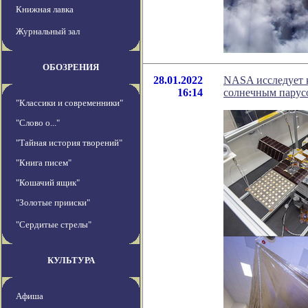
Книжная лавка
Журнальный зал
ОБОЗРЕНИЯ
28.01.2022
NASA исследует 
16:14
солнечным парус
"Классики и современники"
"Слово о..."
"Тайная история творений"
"Книга писем"
"Кошачий ящик"
"Золотые прииски"
"Сердитые стрелы"
КУЛЬТУРА
Афиша