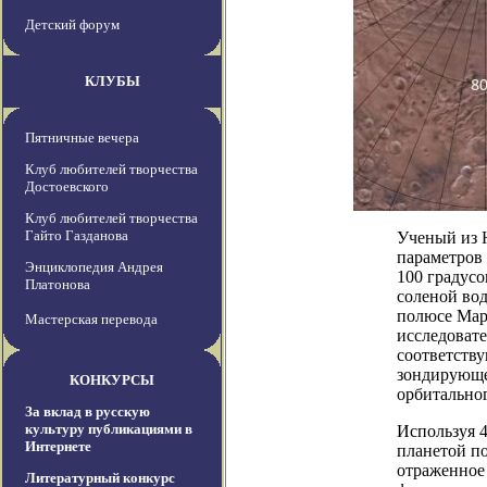
Детский форум
КЛУБЫ
Пятничные вечера
Клуб любителей творчества
Достоевского
Клуб любителей творчества
Гайто Газданова
Ученый из 
параметров 
Энциклопедия Андрея
100 градус
Платонова
соленой во
полюсе Мар
Мастерская перевода
исследовате
соответств
зондирующе
КОНКУРСЫ
орбитальног
За вклад в русскую
культуру публикациями в
Используя 4
Интернете
планетой п
отраженное
Литературный конкурс