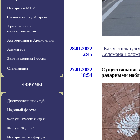
История в МГУ
Слово о полку Игореве
Хронология и
парахронология
Астрономия и Хронология
28.01.2022
"Как я столкнулся
Альмагест
12:45
Соломона Волож
Запечатленная Россия
Сталиниана
27.01.2022
Существование 
18:54
радарными наб
ФОРУМЫ
Дискуссионный клуб
Научный форум
Форум "Русская идея"
Форум "Курск"
Исторический форум