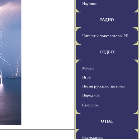
Научпоп
РАДИО
Читают и поют авторы РП
ОТДЫХ
Музеи
Игры
Песни русского застолья
Народное
Смешное
О НАС
Редколлегия