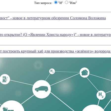
Тип запроса:
"И"
"Или"
 хвост" - новое в литературном обозрении Соломона Воложина
то открытие? (О «Явлении Христа народу»)" - новое в литерат
 построить крупный хаб для производства «зелёного» водорода