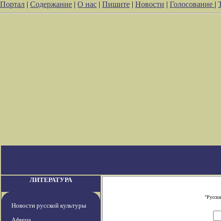
Портал
|
Содержание
|
О нас
|
Пишите
|
Новости
|
Голосование
|
ЛИТЕРАТУРА
"Русски
Новости русской культуры
Афиша