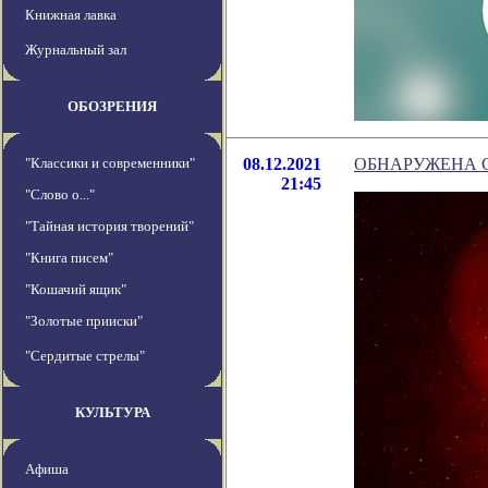
Книжная лавка
Журнальный зал
ОБОЗРЕНИЯ
"Классики и современники"
08.12.2021
ОБНАРУЖЕНА С
21:45
"Слово о..."
"Тайная история творений"
"Книга писем"
"Кошачий ящик"
"Золотые прииски"
"Сердитые стрелы"
КУЛЬТУРА
Афиша