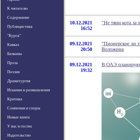
К читателю
Содержание
10.12.2021
"Не тяни кота за
Публицистика
16:52
"Курск"
09.12.2021
"Пионерское ли э
Кавказ
20:50
Воложина
Балканы
Проза
09.12.2021
В ОАЭ планируют
19:32
Поэзия
Драматургия
Искания и размышления
Критика
Сомнения и споры
Новые книги
У нас в гостях
Издательство