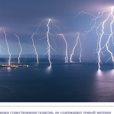
наки существования галактик, не содержащих темной материи