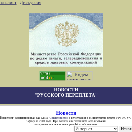
Топ-лист
|
Дискуссия
НОВОСТИ
"РУССКОГО ПЕРЕПЛЕТА"
Новости
й переплет" зарегистрирован как СМИ.
Свидетельство
о регистрации в Министерстве печати РФ: Эл. #77
5 февраля 2001 года. При полном или частичном использовании
материалов ссылка на www.pereplet.ru обязательна.