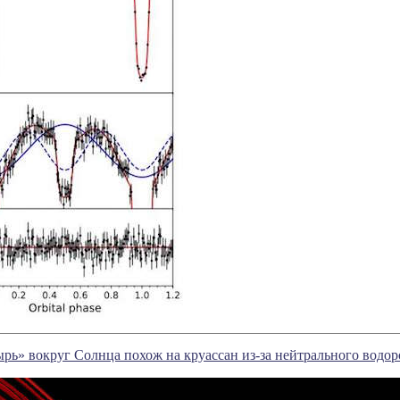
ь» вокруг Солнца похож на круассан из-за нейтрального водор