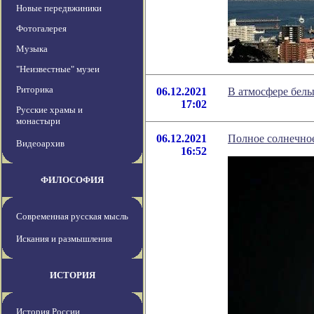
Новые передвжиники
Фотогалерея
Музыка
"Неизвестные" музеи
Риторика
06.12.2021
В атмосфере бел
17:02
Русские храмы и
монастыри
06.12.2021
Полное солнечное
Видеоархив
16:52
ФИЛОСОФИЯ
Современная русская мысль
Искания и размышления
ИСТОРИЯ
История России