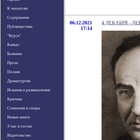
К читателю
Содержание
06.12.2021
4 ДЕКАБРЯ - 
Публицистика
17:14
"Курск"
Кавказ
Балканы
Проза
Поэзия
Драматургия
Искания и размышления
Критика
Сомнения и споры
Новые книги
У нас в гостях
Издательство