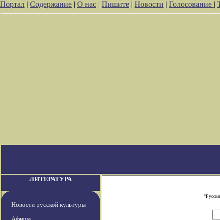
Портал
|
Содержание
|
О нас
|
Пишите
|
Новости
|
Голосование
|
ЛИТЕРАТУРА
"Русски
Новости русской культуры
Афиша