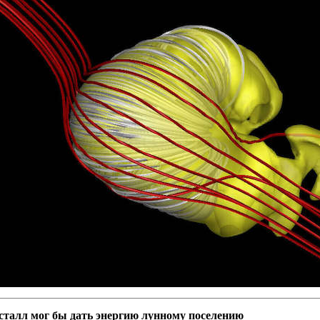
талл мог бы дать энергию лунному поселению