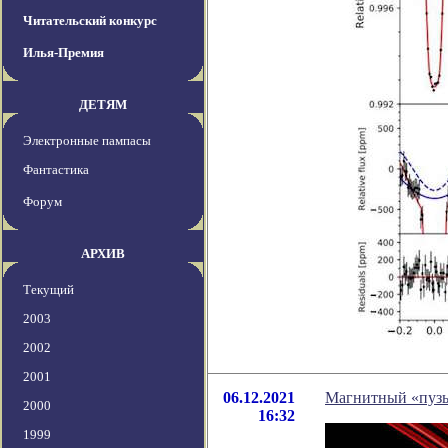
Читательский конкурс
Илья-Премия
ДЕТЯМ
Электронные пампасы
Фантастика
Форум
АРХИВ
Текущий
2003
2002
2001
06.12.2021
Магнитный «пузыр
2000
16:32
1999