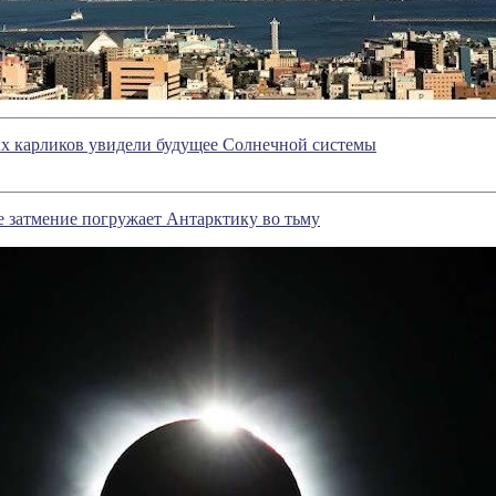
ых карликов увидели будущее Солнечной системы
 затмение погружает Антарктику во тьму