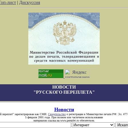
Топ-лист
|
Дискуссия
НОВОСТИ
"РУССКОГО ПЕРЕПЛЕТА"
Новости
й переплет" зарегистрирован как СМИ.
Свидетельство
о регистрации в Министерстве печати РФ: Эл. #77
5 февраля 2001 года. При полном или частичном использовании
материалов ссылка на www.pereplet.ru обязательна.