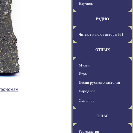
Научпоп
РАДИО
Читают и поют авторы РП
ОТДЫХ
Музеи
Игры
Песни русского застолья
трономам
Народное
Смешное
О НАС
Редколлегия