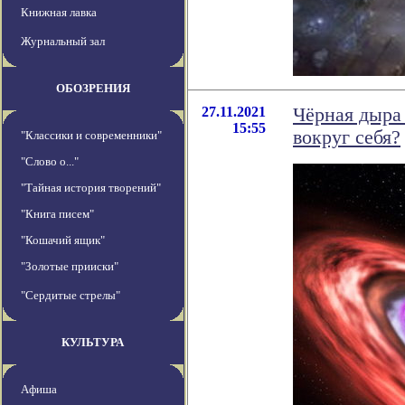
Книжная лавка
Журнальный зал
ОБОЗРЕНИЯ
27.11.2021
Чёрная дыра
15:55
вокруг себя?
"Классики и современники"
"Слово о..."
"Тайная история творений"
"Книга писем"
"Кошачий ящик"
"Золотые прииски"
"Сердитые стрелы"
КУЛЬТУРА
Афиша