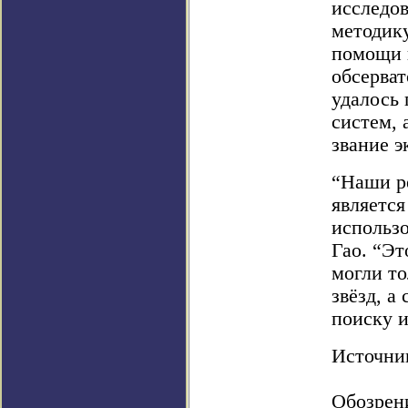
исследов
методик
помощи 
обсерват
удалось 
систем, 
звание э
“Наши ре
являетс
использо
Гао. “Эт
могли то
звёзд, а
поиску и
Источник:
Обозрен