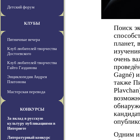
Детский форум
КЛУБЫ
Поиск эк
способст
Пятничные вечера
планет, 
Клуб любителей творчества
изучения
Достоевского
очень ва
Клуб любителей творчества
проведён
Гайто Газданова
Gagné) и
Энциклопедия Андрея
также Пи
Платонова
Plavchan
Мастерская перевода
возможн
обнаруж
КОНКУРСЫ
кандида
За вклад в русскую
опублико
культуру публикациями в
Интернете
Одним и
Литературный конкурс