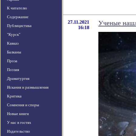
К читателю
Содержание
27.11.2021
Ученые нашл
Публицистика
16:18
"Курск"
Кавказ
Балканы
Проза
Поэзия
Драматургия
Искания и размышления
Критика
Сомнения и споры
Новые книги
У нас в гостях
Издательство