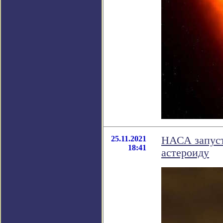
25.11.2021
НАСА запуст
18:41
астероиду