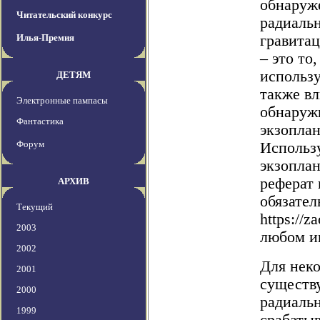
обнаруже
Читательский конкурс
радиальн
Илья-Премия
гравитац
– это то
использ
ДЕТЯМ
также вл
Электронные пампасы
обнаруж
Фантастика
экзоплан
Форум
Использ
экзоплан
реферат
АРХИВ
обязател
Текущий
https://
2003
любом и
2002
Для неко
2001
существ
2000
радиальн
1999