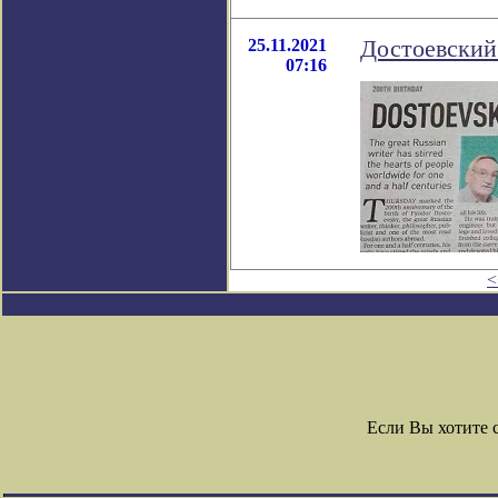
25.11.2021
Достоевский
07:16
<
Если Вы хотите 