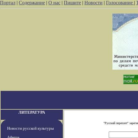
Портал
|
Содержание
|
О нас
|
Пишите
|
Новости
|
Голосование
|
ЛИТЕРАТУРА
"Русский переплет" заре
Новости русской культуры
Афиша