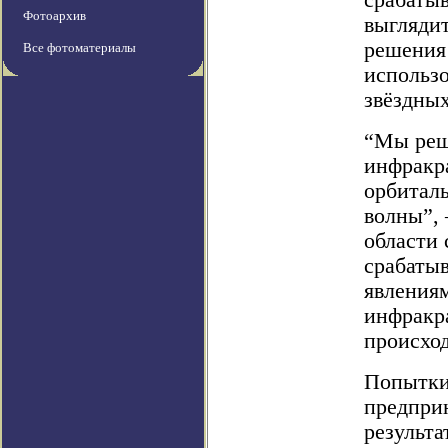
срабатыв
Фотоархив
выглядит
решения 
Все фотоматериалы
использ
звёздных
“Мы реш
инфракр
орбитал
волны”, 
области
срабаты
явлениям
инфракра
происход
Попытки
предприн
результ