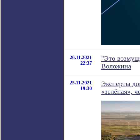
26.11.2021
"Это возмущ
22:37
Воложина
25.11.2021
Эксперты док
19:30
«зелёная», ч