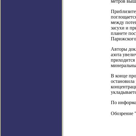
метров выше
Приблизител
поглощается
между поте
засухи и п
планете по
Парижского
Авторы докл
азота увели
приходится 
минеральны
В конце пр
остановила 
концентраци
укладывает
По информац
Обозрение 