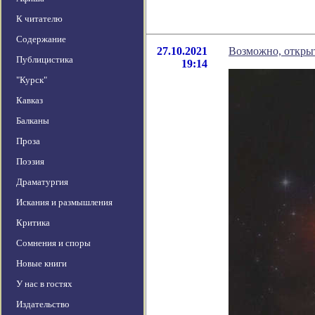
К читателю
Содержание
27.10.2021
Возможно, открыт
Публицистика
19:14
"Курск"
Кавказ
Балканы
Проза
Поэзия
Драматургия
Искания и размышления
Критика
Сомнения и споры
Новые книги
У нас в гостях
Издательство