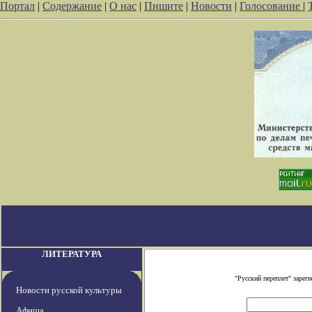
Портал
|
Содержание
|
О нас
|
Пишите
|
Новости
|
Голосование
|
ЛИТЕРАТУРА
"Русский переплет" заре
Новости русской культуры
Афиша