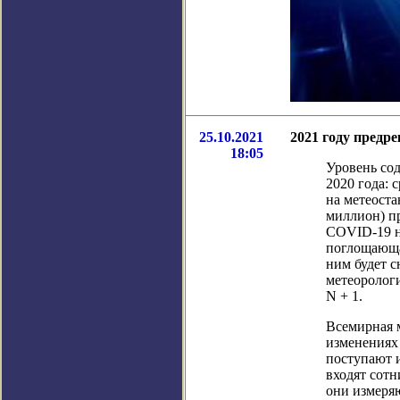
25.10.2021
2021 году предр
18:05
Уровень сод
2020 года: 
на метеоста
миллион) пр
COVID-19 н
поглощающа
ним будет с
метеоролог
N + 1.
Всемирная 
изменениях 
поступают 
входят сотн
они измеряю