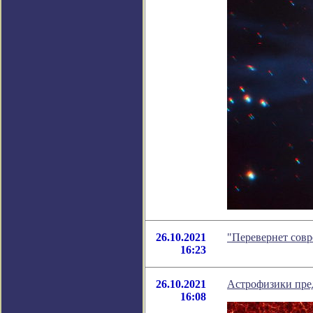
26.10.2021
"Перевернет сов
16:23
26.10.2021
Астрофизики пре
16:08