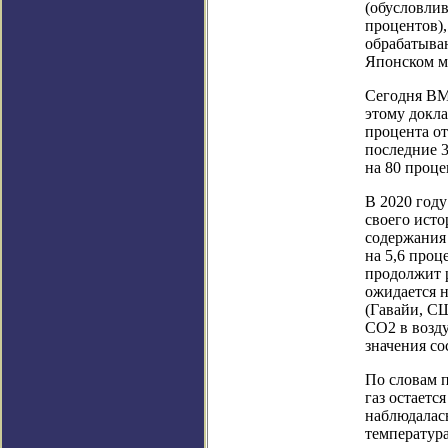
(обусловлив
процентов),
обрабатыва
Японском м
Сегодня ВМ
этому докла
процента от
последние 3
на 80 проце
В 2020 году
своего исто
содержания
на 5,6 проц
продолжит 
ожидается 
(Гавайи, С
CO2 в возду
значения со
По словам 
газ остаетс
наблюдалась
температура