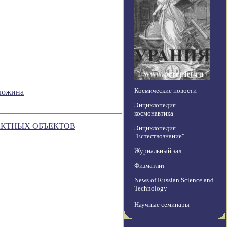
Космические новости
оложина
Энциклопедия
космонавтика
АКТНЫХ ОБЪЕКТОВ
Энциклопедия
"Естествознание"
Журнальный зал
Физматлит
News of Russian Science and
Technology
Научные семинары