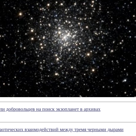
и добровольцев на поиск экзопланет в архивах
аотических взаимодействий между тремя черными дырами