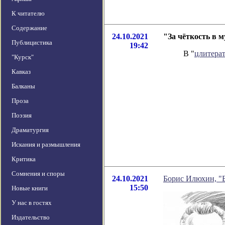
К читателю
Содержание
24.10.2021
"За чёткость в 
Публицистика
19:42
В "
цлитера
"Курск"
Кавказ
Балканы
Проза
Поэзия
Драматургия
Искания и размышления
Критика
Сомнения и споры
24.10.2021
Борис Илюхин, "Б
15:50
Новые книги
У нас в гостях
Издательство