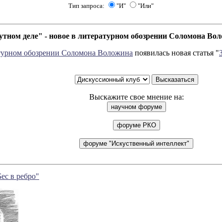
Тип запроса:
"И"
"Или"
мутном деле" - новое в литературном обозрении Соломона Во
турном обозрении Соломона Воложина
появилась новая статья "
Выскажите свое мнение на:
ес в ребро"