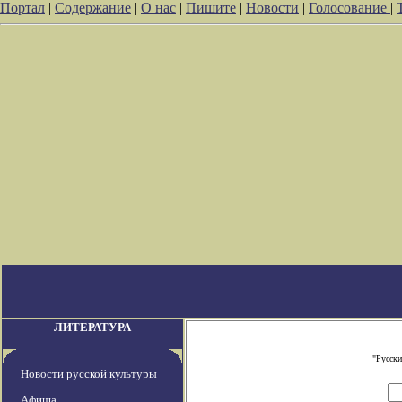
Портал
|
Содержание
|
О нас
|
Пишите
|
Новости
|
Голосование
|
ЛИТЕРАТУРА
"Русски
Новости русской культуры
Афиша