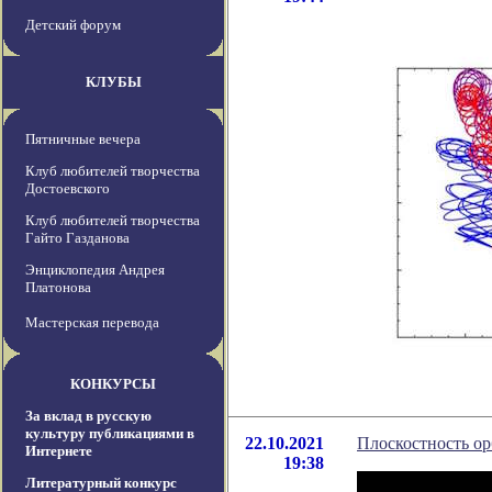
Детский форум
КЛУБЫ
Пятничные вечера
Клуб любителей творчества
Достоевского
Клуб любителей творчества
Гайто Газданова
Энциклопедия Андрея
Платонова
Мастерская перевода
КОНКУРСЫ
За вклад в русскую
культуру публикациями в
22.10.2021
Плоскостность ор
Интернете
19:38
Литературный конкурс