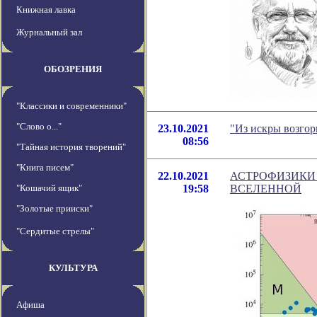
Книжная лавка
Журнальный зал
ОБОЗРЕНИЯ
"Классики и современники"
"Слово о..."
23.10.2021
"Из искры возгор
08:56
"Тайная история творений"
"Книга писем"
22.10.2021
АСТРОФИЗИКИ
"Кошачий ящик"
19:58
ВСЕЛЕННОЙ
"Золотые прииски"
"Сердитые стрелы"
КУЛЬТУРА
Афиша