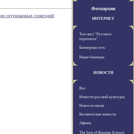
Фотоархив
ия спутниковых созвездий
ИНТЕРНЕТ
Топ-лист "Русского
переплета"
Баннерная сеть
Наши баннеры
НОВОСТИ
Все
Новости русской культуры
Новости науки
Космические новости
Афиша
The best of Russian Science