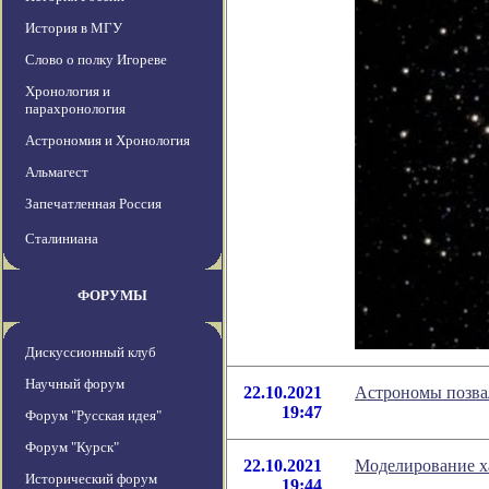
История в МГУ
Слово о полку Игореве
Хронология и
парахронология
Астрономия и Хронология
Альмагест
Запечатленная Россия
Сталиниана
ФОРУМЫ
Дискуссионный клуб
Научный форум
22.10.2021
Астрономы позвал
19:47
Форум "Русская идея"
Форум "Курск"
22.10.2021
Моделирование х
Исторический форум
19:44