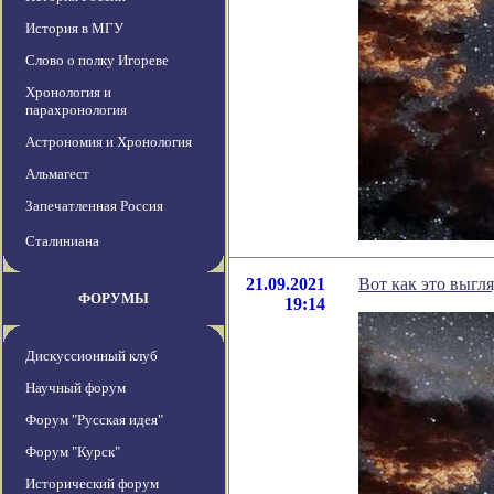
История в МГУ
Слово о полку Игореве
Хронология и
парахронология
Астрономия и Хронология
Альмагест
Запечатленная Россия
Сталиниана
21.09.2021
Вот как это выгл
ФОРУМЫ
19:14
Дискуссионный клуб
Научный форум
Форум "Русская идея"
Форум "Курск"
Исторический форум