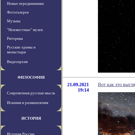
Новые передвжиники
Фотогалерея
Музыка
"Неизвестные" музеи
Риторика
Русские храмы и
монастыри
Видеоархив
ФИЛОСОФИЯ
21.09.2021
Вот как это выгл
19:14
Современная русская мысль
Искания и размышления
ИСТОРИЯ
История России