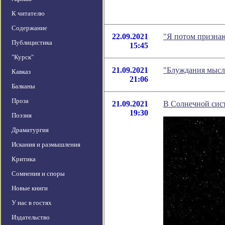
К читателю
Содержание
22.09.2021
"Я потом признаю
Публицистика
15:45
"Курск"
21.09.2021
"Блуждания мысл
Кавказ
21:06
Балканы
Проза
21.09.2021
В Солнечной сист
19:30
Поэзия
Драматургия
Искания и размышления
Критика
Сомнения и споры
Новые книги
У нас в гостях
Издательство