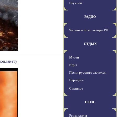
Научпоп
РАДИО
Читают и поют авторы РП
ОТДЫХ
Музеи
зопланету
Игры
Песни русского застолья
Народное
Смешное
О НАС
Редколлегия