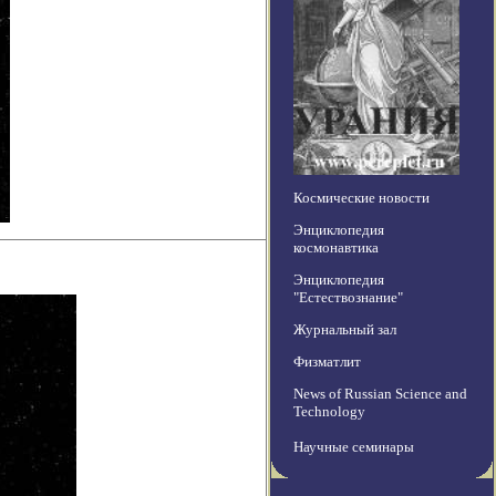
Космические новости
Энциклопедия
космонавтика
Энциклопедия
"Естествознание"
Журнальный зал
Физматлит
News of Russian Science and
Technology
Научные семинары