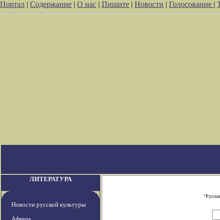
Портал
|
Содержание
|
О нас
|
Пишите
|
Новости
|
Голосование
|
ЛИТЕРАТУРА
"Русски
Новости русской культуры
Афиша