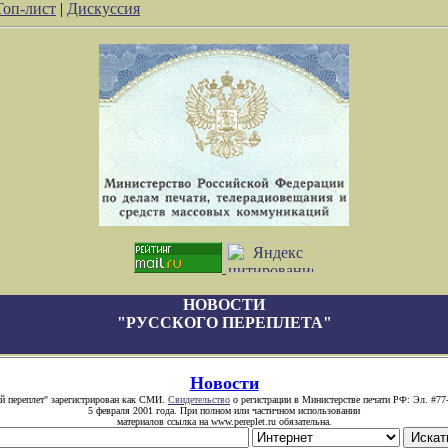
Топ-лист
|
Дискуссия
НОВОСТИ
"РУССКОГО ПЕРЕПЛЕТА"
Новости
й переплет" зарегистрирован как СМИ.
Свидетельство
о регистрации в Министерстве печати РФ: Эл. #77
5 февраля 2001 года. При полном или частичном использовании
материалов ссылка на www.pereplet.ru обязательна.