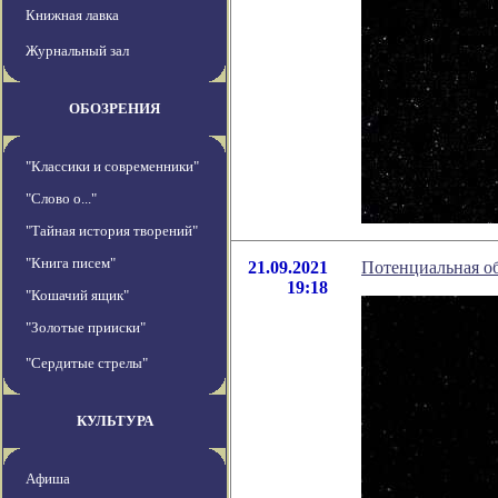
Книжная лавка
Журнальный зал
ОБОЗРЕНИЯ
"Классики и современники"
"Слово о..."
"Тайная история творений"
"Книга писем"
21.09.2021
Потенциальная о
19:18
"Кошачий ящик"
"Золотые прииски"
"Сердитые стрелы"
КУЛЬТУРА
Афиша