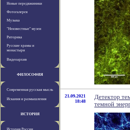
Новые передвжиники
Фотогалерея
Музыка
"Неизвестные" музеи
Риторика
Русские храмы и
монастыри
Видеоархив
ФИЛОСОФИЯ
Современная русская мысль
21.09.2021
Детектор те
Искания и размышления
18:48
темной энер
ИСТОРИЯ
История России