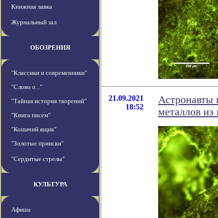
Книжная лавка
Журнальный зал
ОБОЗРЕНИЯ
"Классики и современники"
"Слово о..."
21.09.2021
Астронавты 
"Тайная история творений"
18:52
металлов из
"Книга писем"
"Кошачий ящик"
"Золотые прииски"
"Сердитые стрелы"
КУЛЬТУРА
Афиша