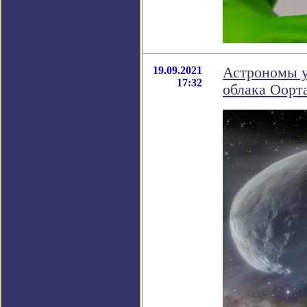
19.09.2021
Астрономы у
17:32
облака Оорт