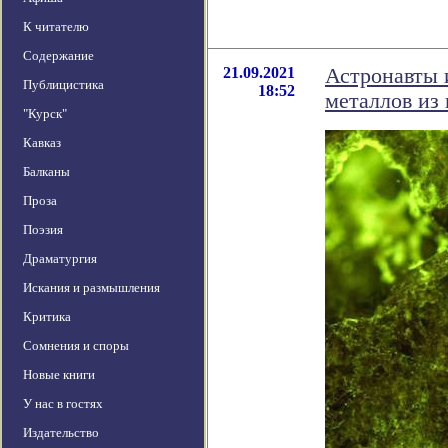
К читателю
Содержание
21.09.2021
Астронавты 
Публицистика
18:52
металлов из
"Курск"
Кавказ
Балканы
Проза
Поэзия
Драматургия
Искания и размышления
Критика
Сомнения и споры
Новые книги
У нас в гостях
Издательство