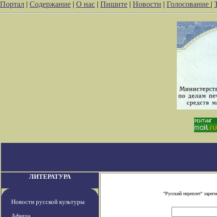
Портал
|
Содержание
|
О нас
|
Пишите
|
Новости
|
Голосование
|
ЛИТЕРАТУРА
"Русский переплет" заре
Новости русской культуры
Афиша