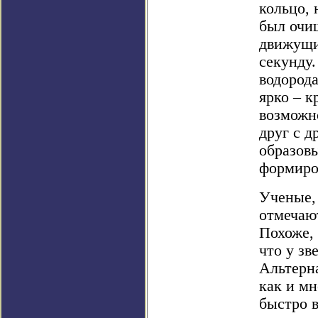
кольцо, 
был очи
движущи
секунду.
водорода
ярко – к
возможн
друг с д
образовы
формиро
Ученые,
отмечают
Похоже, 
что у зв
Альтерна
как и мн
быстро 