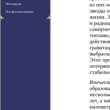
из них 
Фотоархив
звезды 
Все фотоматериалы
жизни. З
и радиа
самоунич
топливо,
действов
гравитац
выбрасы
Этот про
потеряно
стабильн
Впечатл
образов
несколь
лет, а н
километр