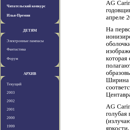
AG Carin
Читательский конкурс
годовщи
Илья-Премия
апреле 2
На перв
ДЕТЯМ
ионизир
Электронные пампасы
оболочк
Фантастика
изображ
которая 
Форум
полагают
образов
АРХИВ
Ширина т
Текущий
соответ
2003
Центавр
2002
AG Cari
2001
голубая 
2000
(излучаю
1999
яркости.