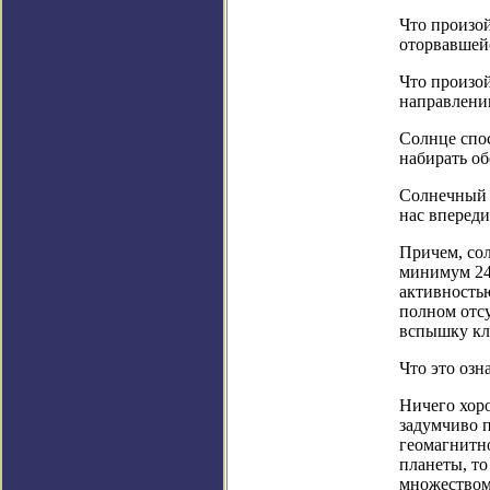
Что произой
оторвавшей
Что произой
направлени
Солнце спос
набирать об
Солнечный м
нас впереди
Причем, со
минимум 24 
активность
полном отс
вспышку кл
Что это озн
Ничего хоро
задумчиво п
геомагнитно
планеты, т
множеством 