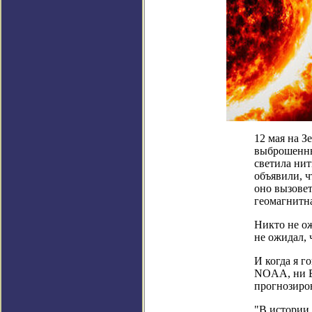
12 мая на 
выброшенны
светила нит
объявили, ч
оно вызовет
геомагнитна
Никто не о
не ожидал, 
И когда я г
NOAA, ни E
прогнозиро
"В истории 