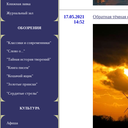
Книжная лавка
Журнальный зал
17.05.2021
Обратная тёмная 
14:52
ОБОЗРЕНИЯ
"Классики и современники"
"Слово о..."
"Тайная история творений"
"Книга писем"
"Кошачий ящик"
"Золотые прииски"
"Сердитые стрелы"
КУЛЬТУРА
Афиша