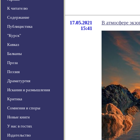
К читателю
Содержание
17.05.2021
В атмосфере экзо
Публицистика
15:41
"Курск"
Кавказ
Балканы
Проза
Поэзия
Драматургия
Искания и размышления
Критика
Сомнения и споры
Новые книги
У нас в гостях
Издательство