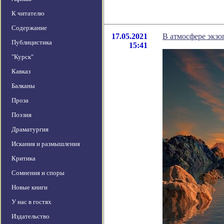
К читателю
Содержание
17.05.2021
В атмосфере экзо
Публицистика
15:41
"Курск"
Кавказ
Балканы
Проза
Поэзия
Драматургия
Искания и размышления
Критика
Сомнения и споры
Новые книги
У нас в гостях
Издательство