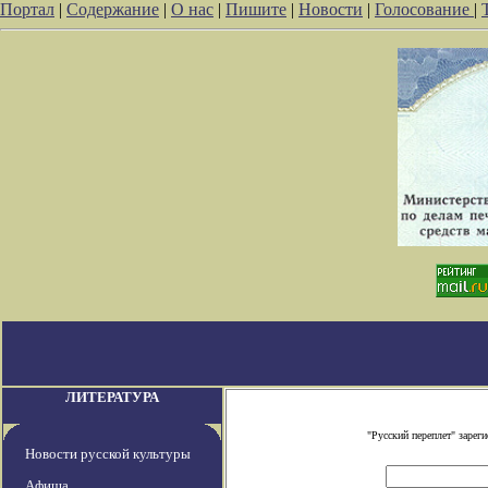
Портал
|
Содержание
|
О нас
|
Пишите
|
Новости
|
Голосование
|
ЛИТЕРАТУРА
"Русский переплет" заре
Новости русской культуры
Афиша