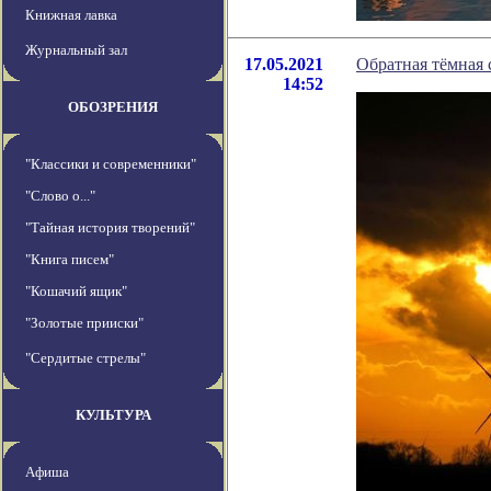
Книжная лавка
Журнальный зал
17.05.2021
Обратная тёмная 
14:52
ОБОЗРЕНИЯ
"Классики и современники"
"Слово о..."
"Тайная история творений"
"Книга писем"
"Кошачий ящик"
"Золотые прииски"
"Сердитые стрелы"
КУЛЬТУРА
Афиша