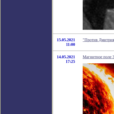
15.05.2021
"Против Дмитрия
11:00
14.05.2021
Магнитное поле З
17:25