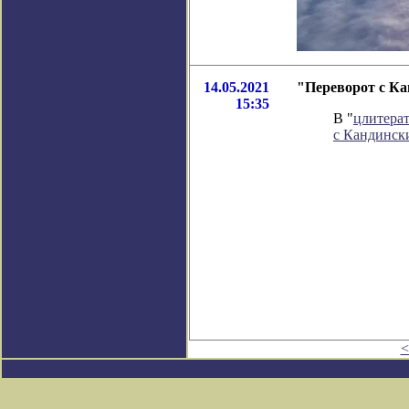
14.05.2021
"Переворот с Ка
15:35
В "
цлитера
с Кандинск
<