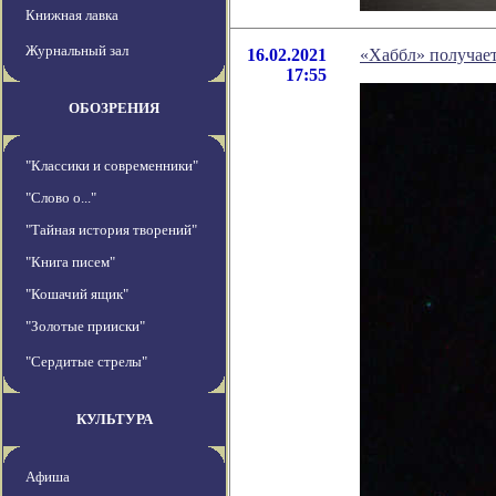
Книжная лавка
Журнальный зал
16.02.2021
«Хаббл» получает
17:55
ОБОЗРЕНИЯ
"Классики и современники"
"Слово о..."
"Тайная история творений"
"Книга писем"
"Кошачий ящик"
"Золотые прииски"
"Сердитые стрелы"
КУЛЬТУРА
Афиша