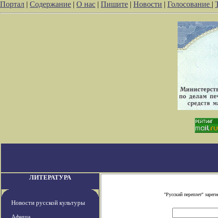
Портал
|
Содержание
|
О нас
|
Пишите
|
Новости
|
Голосование
|
ЛИТЕРАТУРА
"Русский переплет" заре
Новости русской культуры
Афиша