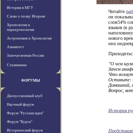
История в МГУ
Читайте
раб
Слово о полку Игореве
он показыва
слов54% сов
Хронология и
языков (к р
парахронология
наполовину
нового врем
Астрономия и Хронология
них индоев
Альмагест
Приходитьс
Запечатленная Россия
"О чем шум
Сталиниана
Зачем анаф
Что возмут
Оставьте: 
ФОРУМЫ
Домашний, 
Вопрос, кот
Дискуссионный клуб
Научный форум
История рус
Форум "Русская идея"
Форум "Курск"
Исторический форум
Представле