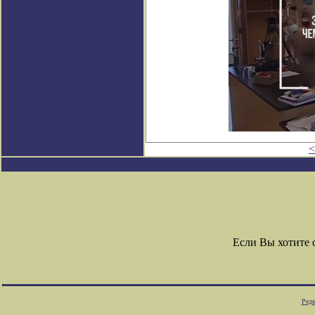
<
Если Вы хотите
Редк