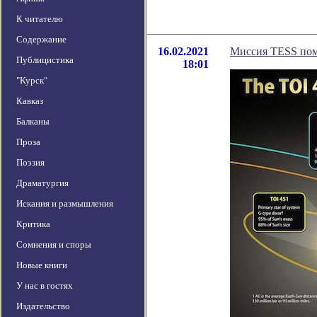
К читателю
Содержание
16.02.2021
Миссия TESS помо
Публицистика
18:01
"Курск"
Кавказ
Балканы
Проза
Поэзия
Драматургия
Искания и размышления
Критика
Сомнения и споры
Новые книги
У нас в гостях
Издательство