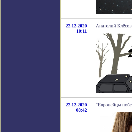
22.12.2020
Анатолий Клёсов:
10:11
22.12.2020
"Европейцы побел
08:42