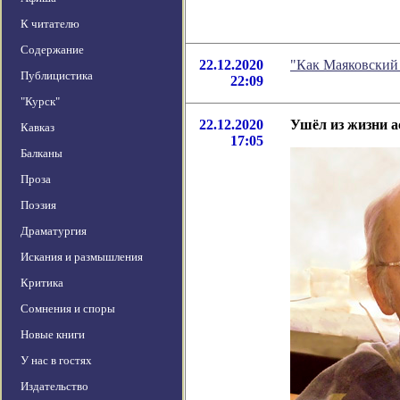
К читателю
Содержание
22.12.2020
"Как Маяковский 
Публицистика
22:09
"Курск"
22.12.2020
Ушёл из жизни 
Кавказ
17:05
Балканы
Проза
Поэзия
Драматургия
Искания и размышления
Критика
Сомнения и споры
Новые книги
У нас в гостях
Издательство