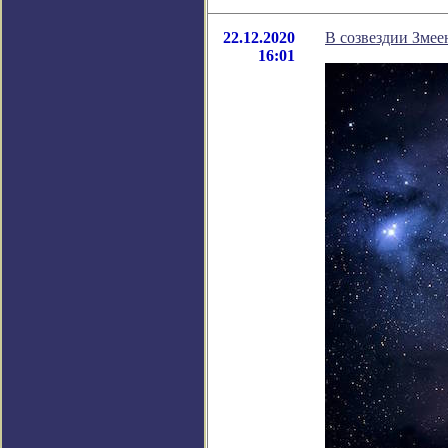
22.12.2020
В созвездии Змее
16:01