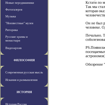
Кстати по м
Новые передвжиники
Так мы стал
Фотогалерея
которая ока
человечеств
Музыка
Он не был р
"Неизвестные" музеи
человеке. 
Риторика
Печально. Т
Русские храмы и
соболезнов
монастыри
PS.Появила
Видеоархив
посещаемых 
астрономов)
ФИЛОСОФИЯ
Обозрение 
Современная русская мысль
Искания и размышления
ИСТОРИЯ
История России