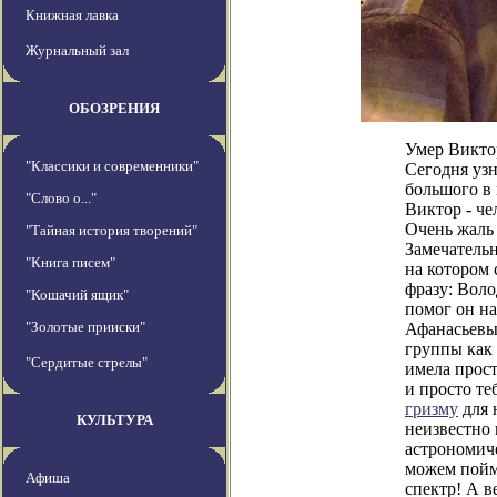
Книжная лавка
Журнальный зал
ОБОЗРЕНИЯ
Умер Викто
"Классики и современники"
Сегодня узн
большого в
"Слово о..."
Виктор - че
Очень жаль 
"Тайная история творений"
Замечательн
"Книга писем"
на котором 
фразу: Воло
"Кошачий ящик"
помог он н
"Золотые прииски"
Афанасьевы
группы как 
"Сердитые стрелы"
имела прост
и просто те
гризму
для 
КУЛЬТУРА
неизвестно 
астрономиче
можем пойма
Афиша
спектр! А в