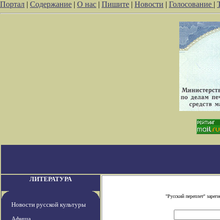
Портал
|
Содержание
|
О нас
|
Пишите
|
Новости
|
Голосование
|
ЛИТЕРАТУРА
"Русский переплет" заре
Новости русской культуры
Афиша