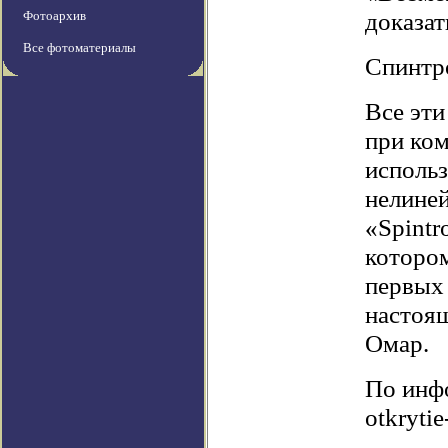
доказат
Фотоархив
Все фотоматериалы
Спинтр
Все эти
при ком
использ
нелиней
«Spintr
котором
первых 
настоя
Омар.
По инфо
otkrytie