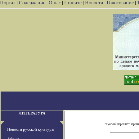
Портал
|
Содержание
|
О нас
|
Пишите
|
Новости
|
Голосование
|
ЛИТЕРАТУРА
"Русский переплет" заре
Новости русской культуры
Афиша