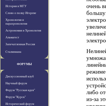
очень в
История в МГУ
большу
Слово о полку Игореве
электро
Хронология и
парахронология
увеличе
Астрономия и Хронология
нелине
Альмагест
электр
Запечатленная Россия
Нелиней
Сталиниана
умножаю
линейны
ФОРУМЫ
режиме
Дискуссионный клуб
исполь
Научный форум
устройс
Форум "Русская идея"
либо от
Форум "Курск"
из-за э
Исторический форум
увелич