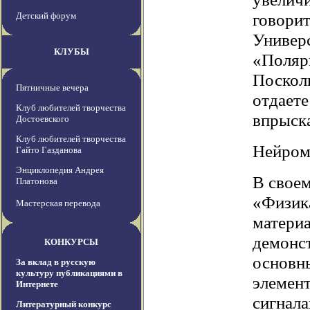
говори
Детский форум
Универс
КЛУБЫ
«Поляри
Посколь
Пятничные вечера
отдаете
Клуб любителей творчества
впрыск
Достоевского
Клуб любителей творчества
Нейро
Гайто Газданова
Энциклопедия Андрея
В своем
Платонова
«Физик
Мастерская перевода
материа
демонс
КОНКУРСЫ
основны
За вклад в русскую
культуру публикациями в
элемен
Интернете
сигнала
Литературный конкурс