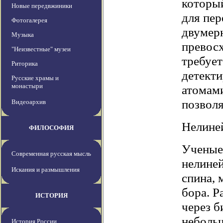
который
Новые передвжиники
для пер
Фотогалерея
двумер
Музыка
превосх
"Неизвестные" музеи
требует
Риторика
детекти
Русские храмы и
монастыри
атомами
позволя
Видеоархив
Нелине
ФИЛОСОФИЯ
Ученые 
Современная русская мысль
нелиней
Искания и размышления
спина,
бора. Р
ИСТОРИЯ
через б
неболь
История России