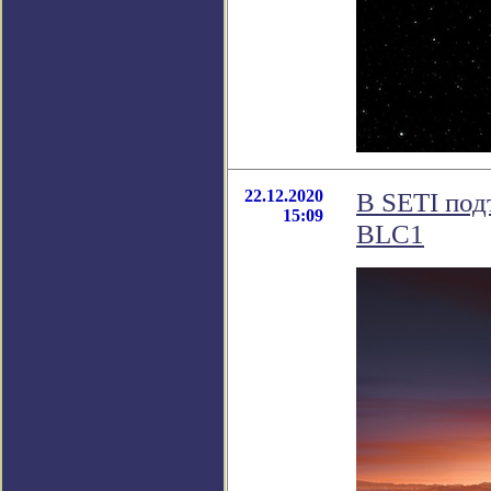
22.12.2020
В SETI под
15:09
BLC1