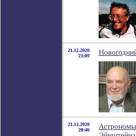
21.12.2020
Новогодний
21:09
21.12.2020
Астрономы 
20:46
Эйнштейна