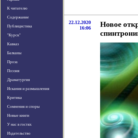
К читателю
Содержание
22.12.2020
Новое отк
Публицистика
16:06
спинтрони
"Курск"
Кавказ
Балканы
Проза
Поэзия
Драматургия
Искания и размышления
Критика
Сомнения и споры
Новые книги
У нас в гостях
Издательство