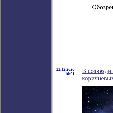
Обозре
22.12.2020
В созвезди
16:01
коричневых