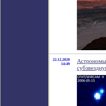
22.12.2020
Астрономы
14:49
субзвездну