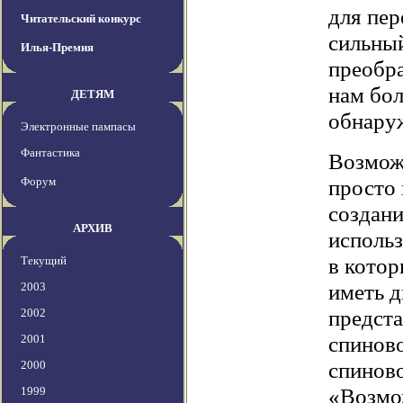
для пер
Читательский конкурс
сильны
Илья-Премия
преобра
нам бо
ДЕТЯМ
обнару
Электронные пампасы
Фантастика
Возможн
Форум
просто 
создан
АРХИВ
исполь
в котор
Текущий
иметь д
2003
предста
2002
спиново
2001
спинов
2000
«Возмож
1999