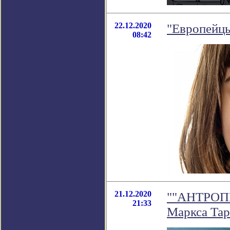
22.12.2020
"Европейцы
08:42
21.12.2020
""АНТРОПН
21:33
Маркса Тар