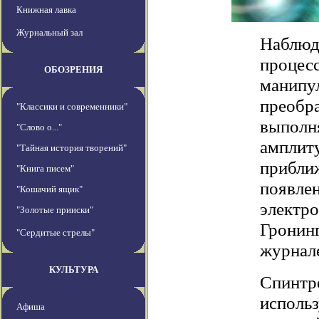
Книжная лавка
Журнальный зал
Наблюд
процесс
ОБОЗРЕНИЯ
манипул
преобра
"Классики и современники"
выполня
"Слово о..."
амплиту
"Тайная история творений"
приближ
"Книга писем"
появле
"Кошачий ящик"
электро
"Золотые прииски"
Гронинг
"Сердитые стрелы"
журнале
КУЛЬТУРА
Спинтро
использ
Афиша