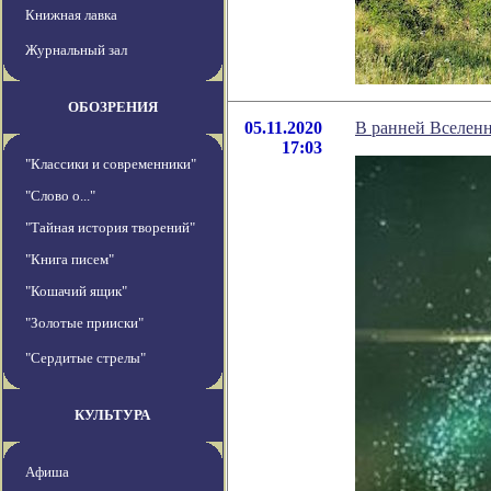
Книжная лавка
Журнальный зал
ОБОЗРЕНИЯ
05.11.2020
В ранней Вселенн
17:03
"Классики и современники"
"Слово о..."
"Тайная история творений"
"Книга писем"
"Кошачий ящик"
"Золотые прииски"
"Сердитые стрелы"
КУЛЬТУРА
Афиша