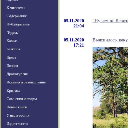
К читателю
Содержание
05.11.2020
"Ну чем не Левит
Публицистика
21:04
"Курск"
05.11.2020
Выяснилось, каку
Кавказ
17:21
Балканы
Проза
Поэзия
Драматургия
Искания и размышления
Критика
Сомнения и споры
Новые книги
У нас в гостях
Издательство