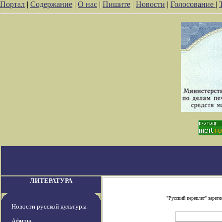
Портал
|
Содержание
|
О нас
|
Пишите
|
Новости
|
Голосование
|
ЛИТЕРАТУРА
"Русский переплет" заре
Новости русской культуры
Афиша