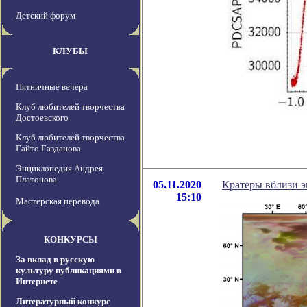
Детский форум
КЛУБЫ
Пятничные вечера
Клуб любителей творчества
Достоевского
Клуб любителей творчества
Гайто Газданова
Энциклопедия Андрея
Платонова
05.11.2020
Кратеры вблизи э
15:10
Мастерская перевода
КОНКУРСЫ
За вклад в русскую
культуру публикациями в
Интернете
Литературный конкурс