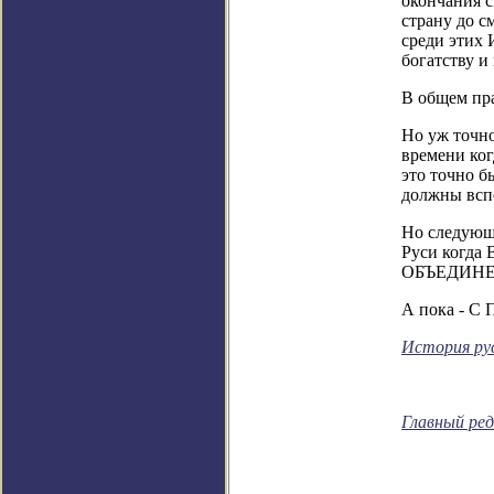
окончания с
страну до с
среди этих 
богатству и 
В общем пр
Но уж точн
времени ког
это точно б
должны всп
Но следующи
Руси когда 
ОБЪЕДИНЕ
А пока - С 
История рус
Главный ред