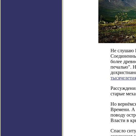
Не слушаю Р
Соединенных
более древн
печалью". Н
дохристиан
тысячелети
Рассуждения
старые меха
Но вернёмс
Времени. А 
поводу ост
Власти в кр
Спасло ситу