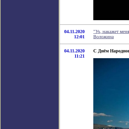
04.11.2020
"Ух, накажет мен
12:01
Воложина
04.11.2020
С Днём Народно
11:21