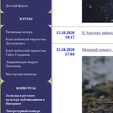
Детский форум
КЛУБЫ
Пятничные вечера
15.10.2020
В Арктике зафикс
19:17
Клуб любителей творчества
Достоевского
15.10.2020
Мировой рекорд: 
Клуб любителей творчества
17:04
Гайто Газданова
Энциклопедия Андрея
Платонова
Мастерская перевода
КОНКУРСЫ
За вклад в русскую
культуру публикациями в
Интернете
Литературный конкурс