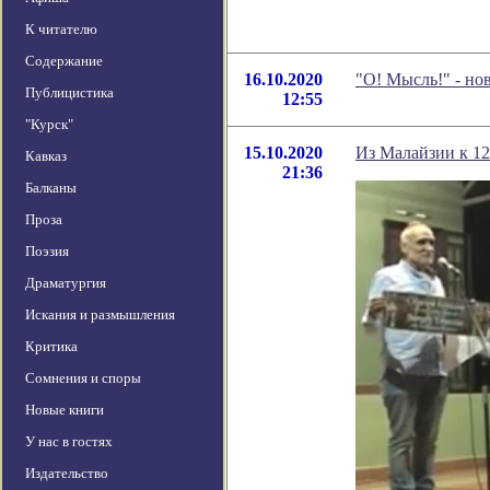
К читателю
Содержание
16.10.2020
"О! Мысль!" - но
Публицистика
12:55
"Курск"
15.10.2020
Из Малайзии к 1
Кавказ
21:36
Балканы
Проза
Поэзия
Драматургия
Искания и размышления
Критика
Сомнения и споры
Новые книги
У нас в гостях
Издательство