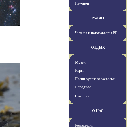
Научпоп
РАДИО
Читают и поют авторы РП
ОТДЫХ
Музеи
Игры
Песни русского застолья
Народное
Смешное
О НАС
Редколлегия