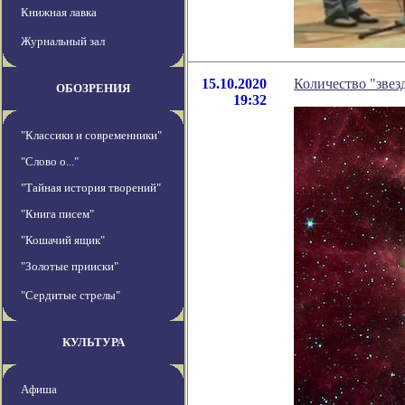
Книжная лавка
Журнальный зал
15.10.2020
Количество "звез
ОБОЗРЕНИЯ
19:32
"Классики и современники"
"Слово о..."
"Тайная история творений"
"Книга писем"
"Кошачий ящик"
"Золотые прииски"
"Сердитые стрелы"
КУЛЬТУРА
Афиша