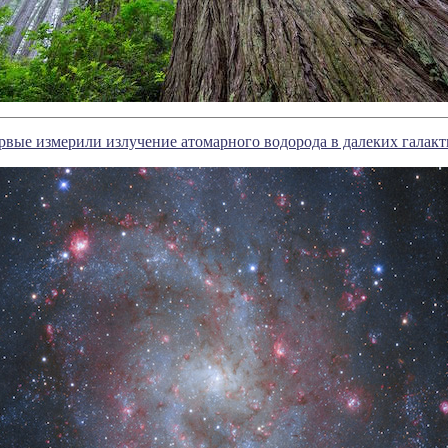
вые измерили излучение атомарного водорода в далеких галакт