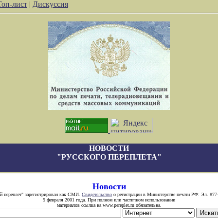
Топ-лист
|
Дискуссия
НОВОСТИ
"РУССКОГО ПЕРЕПЛЕТА"
Новости
й переплет" зарегистрирован как СМИ.
Свидетельство
о регистрации в Министерстве печати РФ: Эл. #77
5 февраля 2001 года. При полном или частичном использовании
материалов ссылка на www.pereplet.ru обязательна.