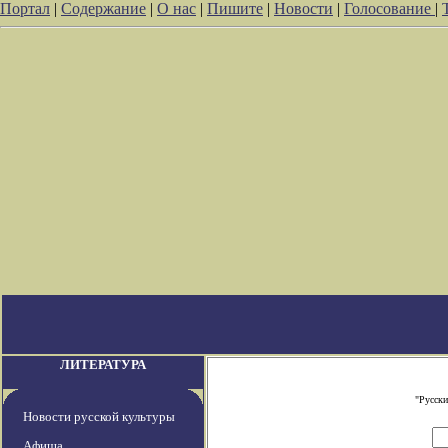
Портал
|
Содержание
|
О нас
|
Пишите
|
Новости
|
Голосование
|
ЛИТЕРАТУРА
"Русски
Новости русской культуры
Афиша