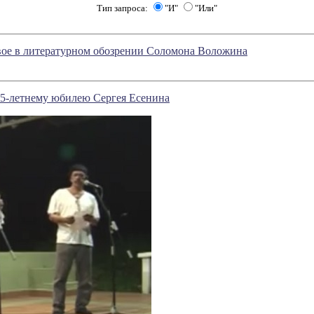
Тип запроса:
"И"
"Или"
вое в литературном обозрении Соломона Воложина
25-летнему юбилею Сергея Есенина