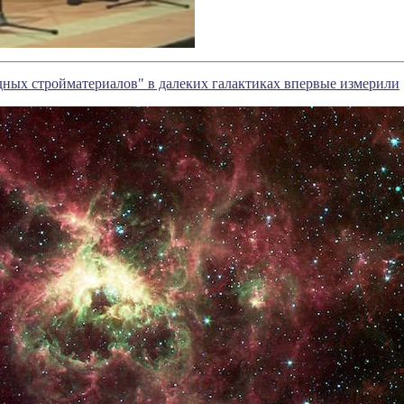
дных стройматериалов" в далеких галактиках впервые измерили