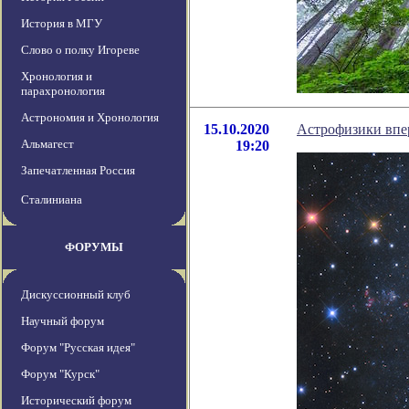
История в МГУ
Слово о полку Игореве
Хронология и
парахронология
Астрономия и Хронология
15.10.2020
Астрофизики впер
Альмагест
19:20
Запечатленная Россия
Сталиниана
ФОРУМЫ
Дискуссионный клуб
Научный форум
Форум "Русская идея"
Форум "Курск"
Исторический форум