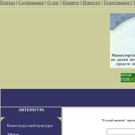
Портал
|
Содержание
|
О нас
|
Пишите
|
Новости
|
Голосование
|
ЛИТЕРАТУРА
"Русский переплет" заре
Новости русской культуры
Афиша