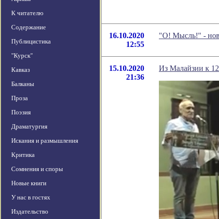
К читателю
Содержание
16.10.2020
"О! Мысль!" - но
Публицистика
12:55
"Курск"
15.10.2020
Из Малайзии к 1
Кавказ
21:36
Балканы
Проза
Поэзия
Драматургия
Искания и размышления
Критика
Сомнения и споры
Новые книги
У нас в гостях
Издательство