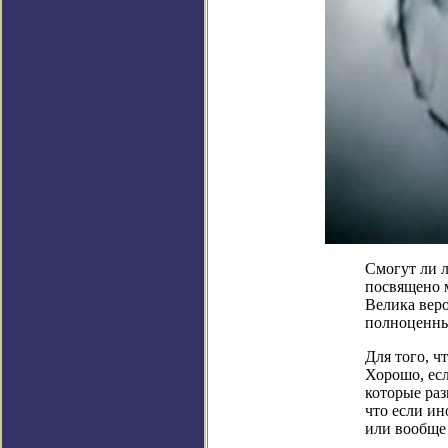
Смогут ли л
посвящено 
Велика веро
полноценны
Для того, ч
Хорошо, ес
которые ра
что если ин
или вообще