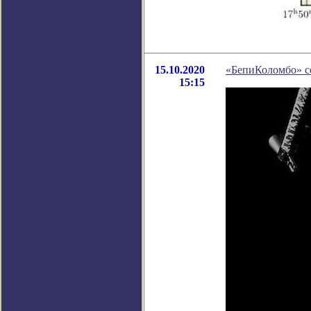
15.10.2020
«БепиКоломбо» с
15:15