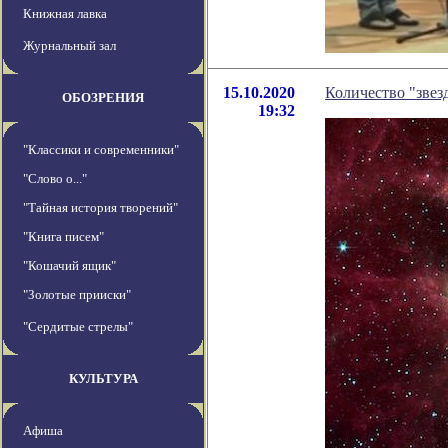
Книжная лавка
Журнальный зал
15.10.2020
Количество "звез
ОБОЗРЕНИЯ
19:32
"Классики и современники"
"Слово о..."
"Тайная история творений"
"Книга писем"
"Кошачий ящик"
"Золотые прииски"
"Сердитые стрелы"
КУЛЬТУРА
Афиша