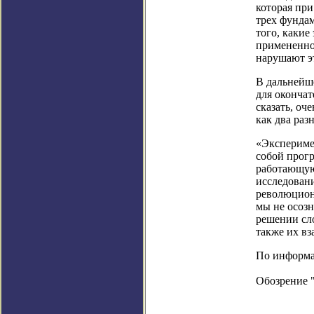
которая при
трех фунда
того, какие
примененной
нарушают э
В дальнейш
для окончат
сказать, оч
как два раз
«Экспериме
собой прогр
работающую
исследован
революцион
мы не осозн
решении сл
также их в
По информаци
Обозрение 