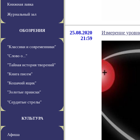
Книжная лавка
Журнальный зал
ОБОЗРЕНИЯ
25.08.2020
Измерение уровн
21:59
"Классики и современники"
"Слово о..."
"Тайная история творений"
"Книга писем"
"Кошачий ящик"
"Золотые прииски"
"Сердитые стрелы"
КУЛЬТУРА
Афиша