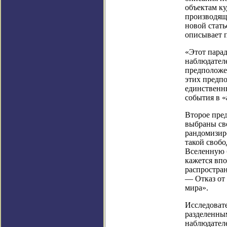
объектам к
производящ
новой стать
описывает 
«Этот парад
наблюдателе
предположе
этих предпо
единственн
события в 
Второе пред
выбраны сво
рандомизир
такой свобо
Вселенную 
кажется вп
распростра
— Отказ от
мира».
Исследовате
разделенны
наблюдател