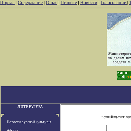
Портал
|
Содержание
|
О нас
|
Пишите
|
Новости
|
Голосование
|
ЛИТЕРАТУРА
"Русский переплет" за
Новости русской культуры
Афиша