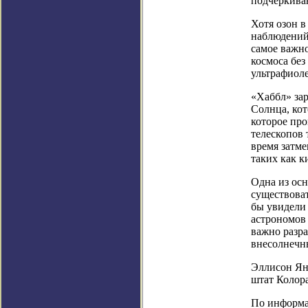
подчеркива
Хотя озон 
наблюдений
самое важн
космоса без
ультрафиоле
«Хаббл» за
Солнца, кот
которое про
телескопов 
время затме
таких как к
Одна из ос
существоват
бы увидели 
астрономов 
важно разра
внесолнечн
Эллисон Ян
штат Колор
По информаци