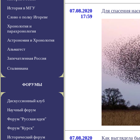
История в МГУ
07.08.2020
Для спасения нас
17:59
Слово о полку Игореве
Хронология и
парахронология
Астрономия и Хронология
Альмагест
Запечатленная Россия
Сталиниана
ФОРУМЫ
Дискуссионный клуб
Научный форум
Форум "Русская идея"
Форум "Курск"
Исторический форум
07.08.2020
Как выглядела бы