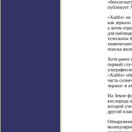
«биосигнату
публикует A
«Хаббл» не
как зеркало
а затем отр
для наблюд
телескопы б
химические 
поиска жиз
Хотя ранее
первый случ
ультрафиоле
«Хаббл» об
часть солне
экрана» в а
На Земле фо
кислорода н
которой уче
другой план
Обнаружени
молекулярно