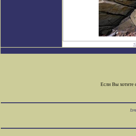
<
Если Вы хотите
Редк