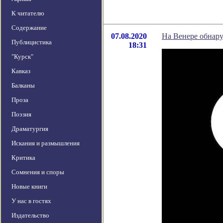
К читателю
Содержание
07.08.2020
На Венере обнару
Публицистика
18:31
"Курск"
Кавказ
Балканы
Проза
Поэзия
Драматургия
Искания и размышления
Критика
Сомнения и споры
Новые книги
У нас в гостях
Издательство