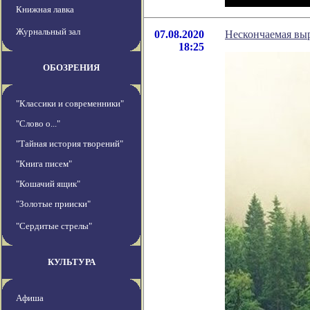
Книжная лавка
Журнальный зал
07.08.2020
Нескончаемая выр
18:25
ОБОЗРЕНИЯ
"Классики и современники"
"Слово о..."
"Тайная история творений"
"Книга писем"
"Кошачий ящик"
"Золотые прииски"
"Сердитые стрелы"
КУЛЬТУРА
Афиша