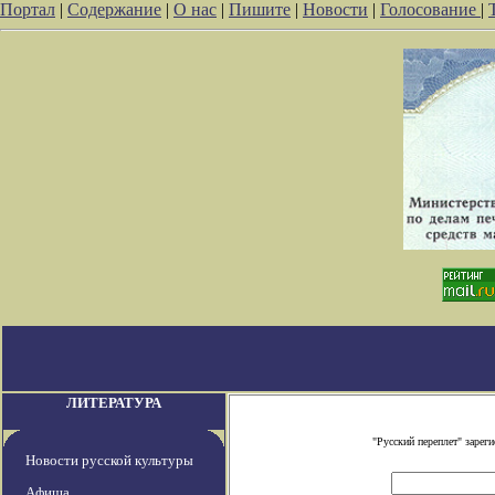
Портал
|
Содержание
|
О нас
|
Пишите
|
Новости
|
Голосование
|
ЛИТЕРАТУРА
"Русский переплет" заре
Новости русской культуры
Афиша