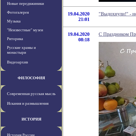
Новые передвжиники
Фотогалерея
19.04.2020
"Выдохнули!" - 
21:01
Музыка
"Неизвестные" музеи
19.04.2020
C Праздником Пр
Риторика
08:18
Русские храмы и
монастыри
Видеоархив
ФИЛОСОФИЯ
Современная русская мысль
Искания и размышления
ИСТОРИЯ
История России