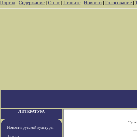
Портал
|
Содержание
|
О нас
|
Пишите
|
Новости
|
Голосование
|
ЛИТЕРАТУРА
"Русск
Новости русской культуры
Афиша