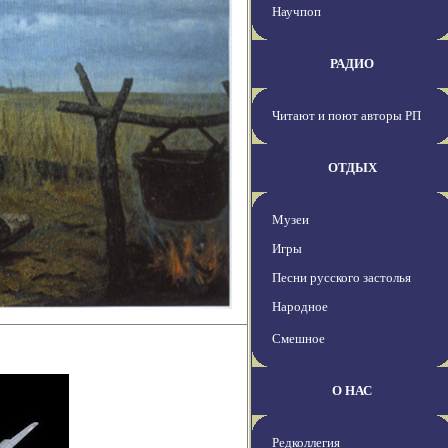
Научпоп
РАДИО
Читают и поют авторы РП
ОТДЫХ
Музеи
Игры
Песни русского застолья
Народное
Смешное
О НАС
Редколлегия