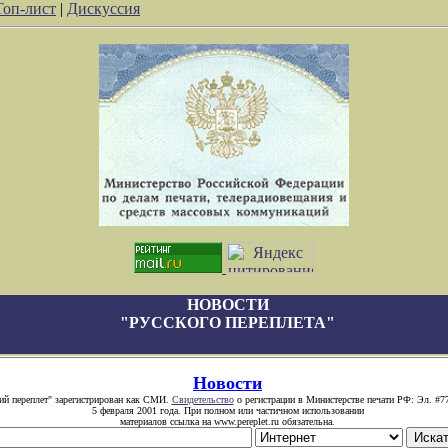
Топ-лист
|
Дискуссия
НОВОСТИ
"РУССКОГО ПЕРЕПЛЕТА"
Новости
ий переплет" зарегистрирован как СМИ.
Свидетельство
о регистрации в Министерстве печати РФ: Эл. #77
5 февраля 2001 года. При полном или частичном использовании
материалов ссылка на www.pereplet.ru обязательна.