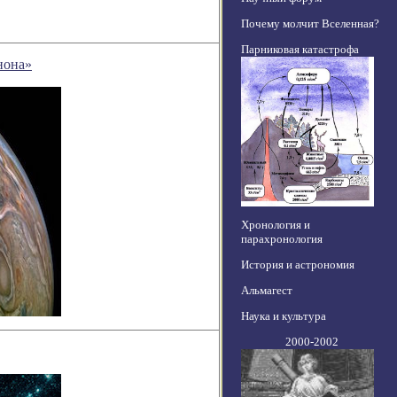
Почему молчит Вселенная?
Парниковая катастрофа
нона»
Хронология и
парахронология
История и астрономия
Альмагест
Наука и культура
2000-2002