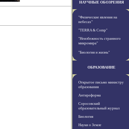
НАУЧНЫЕ ОБОЗРЕНИЯ
"Физические явления на
небесах"
"TERRA & Comp"
"Неизбежность странного
микромира"
"Биология и жизнь"
ОБРАЗОВАНИЕ
Открытое письмо министру
образования
Антиреформа
Соросовский
образовательный журнал
Биология
Науки о Земле