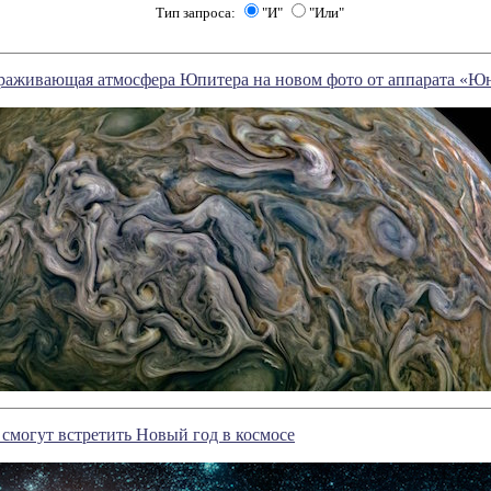
Тип запроса:
"И"
"Или"
ораживающая атмосфера Юпитера на новом фото от аппарата «Ю
смогут встретить Новый год в космосе