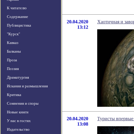
К читателю
Содержание
20.04.2020
Хаотичная и зав
Публицистика
13:12
"Курск"
Кавказ
Балканы
Проза
Поэзия
Драматургия
Искания и размышления
Критика
Сомнения и споры
Новые книги
20.04.2020
Туристы впервые 
У нас в гостях
13:08
Издательство