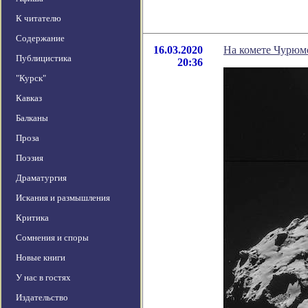
К читателю
Содержание
16.03.2020
На комете Чурюм
Публицистика
20:36
"Курск"
Кавказ
Балканы
Проза
Поэзия
Драматургия
Искания и размышления
Критика
Сомнения и споры
Новые книги
У нас в гостях
Издательство