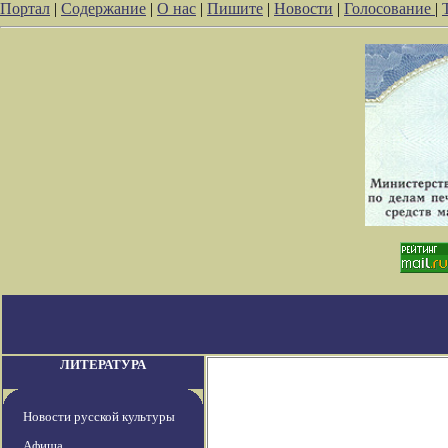
Портал
|
Содержание
|
О нас
|
Пишите
|
Новости
|
Голосование
|
ЛИТЕРАТУРА
Новости русской культуры
Афиша