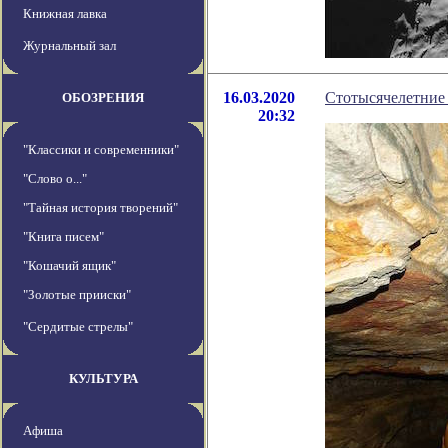
Книжная лавка
Журнальный зал
16.03.2020
Стотысячелетние 
ОБОЗРЕНИЯ
20:32
"Классики и современники"
"Слово о..."
"Тайная история творений"
"Книга писем"
"Кошачий ящик"
"Золотые прииски"
"Сердитые стрелы"
КУЛЬТУРА
Афиша