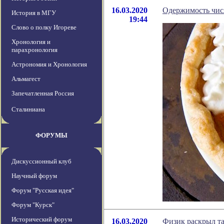
16.03.2020
Одержимость чи
История в МГУ
19:44
Слово о полку Игореве
Хронология и
парахронология
Астрономия и Хронология
Альмагест
Запечатленная Россия
Сталиниана
ФОРУМЫ
Дискуссионный клуб
Научный форум
Форум "Русская идея"
Форум "Курск"
Исторический форум
16.03.2020
Физик раскрыл т