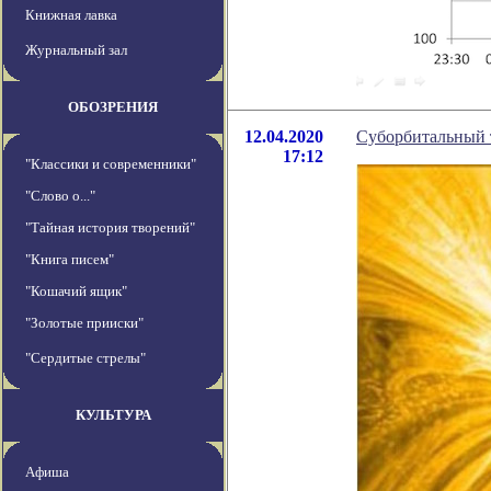
Книжная лавка
Журнальный зал
ОБОЗРЕНИЯ
12.04.2020
Суборбитальный т
17:12
"Классики и современники"
"Слово о..."
"Тайная история творений"
"Книга писем"
"Кошачий ящик"
"Золотые прииски"
"Сердитые стрелы"
КУЛЬТУРА
Афиша