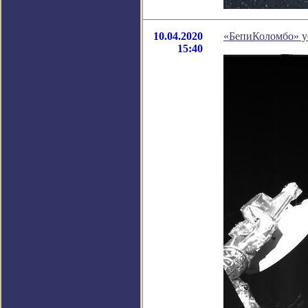
10.04.2020
«БепиКоломбо» у
15:40