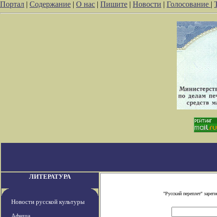
Портал
|
Содержание
|
О нас
|
Пишите
|
Новости
|
Голосование
|
ЛИТЕРАТУРА
"Русский переплет" заре
Новости русской культуры
Афиша