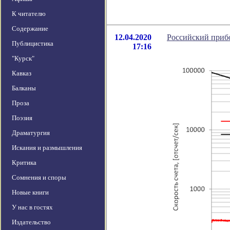
К читателю
Содержание
12.04.2020
Российский прибо
Публицистика
17:16
"Курск"
Кавказ
Балканы
Проза
Поэзия
Драматургия
Искания и размышления
Критика
Сомнения и споры
Новые книги
У нас в гостях
Издательство