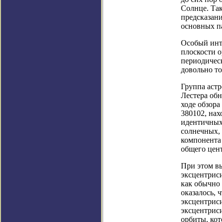
Солнце. Так
предсказани
основных п
Особый инт
плоскости о
периодическ
довольно то
Группа астр
Лестера обн
ходе обзора
380102, нах
идентичных 
солнечных, 
компонента 
общего цент
При этом вы
эксцентриси
как обычно 
оказалось,
эксцентрис
эксцентриси
орбиты, кот