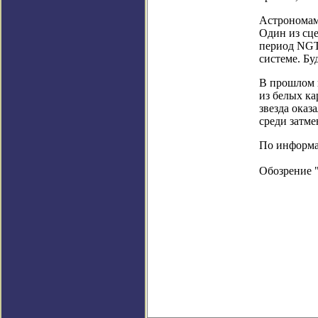
Астрономам 
Один из сце
период NGTS
системе. Бу
В прошлом 
из белых ка
звезда оказ
среди затме
По информаци
Обозрение 