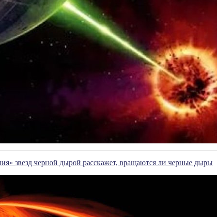
ия» звезд черной дырой расскажет, вращаются ли черные дыры