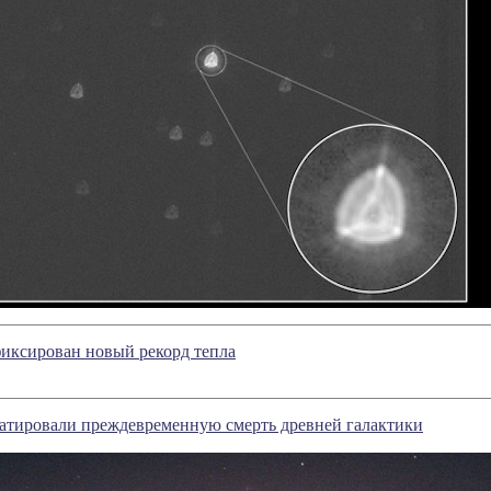
иксирован новый рекорд тепла
атировали преждевременную смерть древней галактики