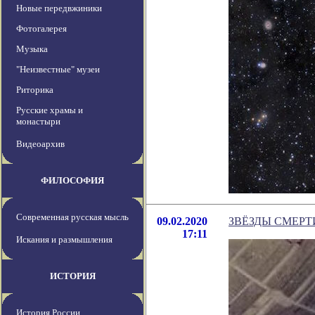
Новые передвжиники
Фотогалерея
Музыка
"Неизвестные" музеи
Риторика
Русские храмы и
монастыри
Видеоархив
ФИЛОСОФИЯ
Современная русская мысль
09.02.2020
ЗВЁЗДЫ СМЕРТ
17:11
Искания и размышления
ИСТОРИЯ
История России