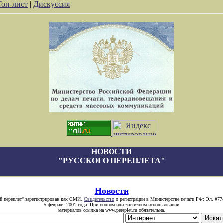
Топ-лист
|
Дискуссия
НОВОСТИ
"РУССКОГО ПЕРЕПЛЕТА"
Новости
й переплет" зарегистрирован как СМИ.
Свидетельство
о регистрации в Министерстве печати РФ: Эл. #77
5 февраля 2001 года. При полном или частичном использовании
материалов ссылка на www.pereplet.ru обязательна.