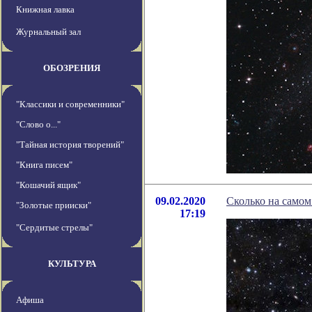
Книжная лавка
Журнальный зал
ОБОЗРЕНИЯ
"Классики и современники"
"Слово о..."
"Тайная история творений"
"Книга писем"
"Кошачий ящик"
09.02.2020
Сколько на самом
"Золотые прииски"
17:19
"Сердитые стрелы"
КУЛЬТУРА
Афиша