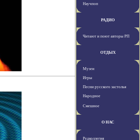
Научпоп
РАДИО
Читают и поют авторы РП
ОТДЫХ
Музеи
Игры
Песни русского застолья
Народное
Смешное
О НАС
Редколлегия