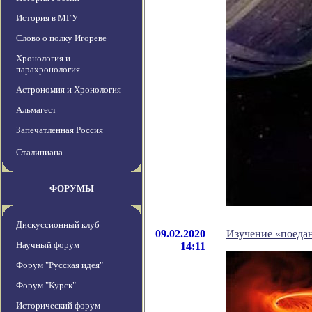
История в МГУ
Слово о полку Игореве
Хронология и
парахронология
Астрономия и Хронология
Альмагест
Запечатленная Россия
Сталиниана
ФОРУМЫ
Дискуссионный клуб
09.02.2020
Изучение «поедан
Научный форум
14:11
Форум "Русская идея"
Форум "Курск"
Исторический форум