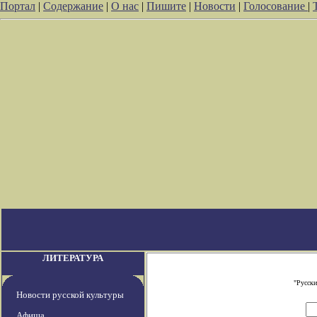
Портал
|
Содержание
|
О нас
|
Пишите
|
Новости
|
Голосование
|
ЛИТЕРАТУРА
"Русски
Новости русской культуры
Афиша