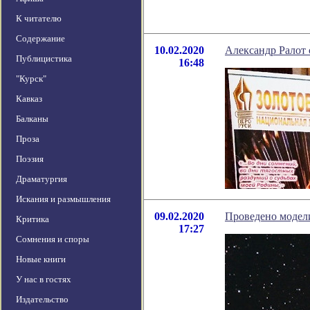
К читателю
Содержание
10.02.2020
Александр Ралот 
Публицистика
16:48
"Курск"
Кавказ
Балканы
Проза
Поэзия
Драматургия
Искания и размышления
09.02.2020
Проведено модели
Критика
17:27
Сомнения и споры
Новые книги
У нас в гостях
Издательство