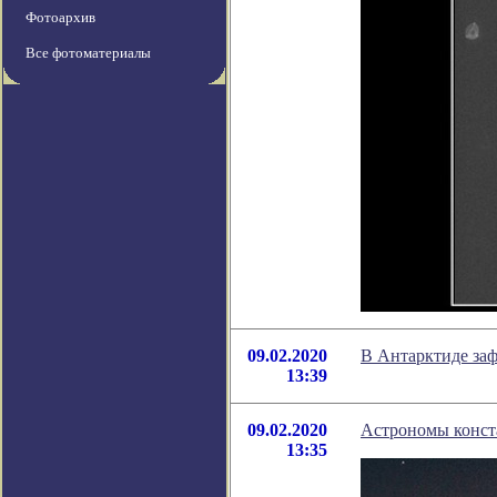
Фотоархив
Все фотоматериалы
09.02.2020
В Антарктиде заф
13:39
09.02.2020
Астрономы конст
13:35