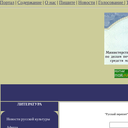
Портал
|
Содержание
|
О нас
|
Пишите
|
Новости
|
Голосование
|
ЛИТЕРАТУРА
"Русский переплет
Новости русской культуры
Афиша