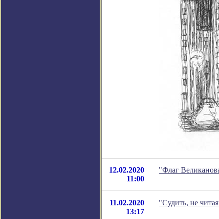
12.02.2020
"Флаг Великанова
11:00
11.02.2020
"Судить, не чита
13:17