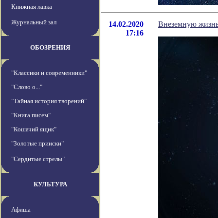
Книжная лавка
Журнальный зал
14.02.2020
Внеземную жизнь 
17:16
ОБОЗРЕНИЯ
"Классики и современники"
"Слово о..."
"Тайная история творений"
"Книга писем"
"Кошачий ящик"
"Золотые прииски"
"Сердитые стрелы"
КУЛЬТУРА
Афиша