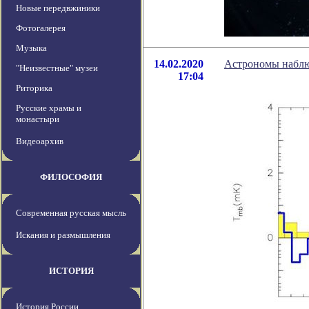
Новые передвжиники
Фотогалерея
Музыка
14.02.2020
Астрономы наблю
"Неизвестные" музеи
17:04
Риторика
Русские храмы и
монастыри
Видеоархив
ФИЛОСОФИЯ
Современная русская мысль
Искания и размышления
ИСТОРИЯ
История России