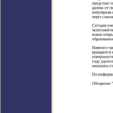
предстоит п
далеко от 
небулярная 
через слипа
Сегодня уче
экзопланета
новое откры
образования
Намного ча
вращаются н
поверхность
году удалос
оказалась г
По информац
Обозрение 