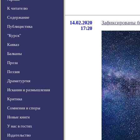
К читателю
Содержание
14.02.2020
Зафиксированы б
Публицистика
17:20
"Курск"
Кавказ
Балканы
Проза
Поэзия
Драматургия
Искания и размышления
Критика
Сомнения и споры
Новые книги
У нас в гостях
Издательство