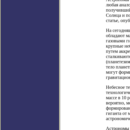
любая анало
получивший
Солнца и п
статье, опу
На сегодняш
обладают ма
газовыми ги
крупные не
путем аккр
сталкивают
(планетезим
тело планет
могут форми
гравитацио
Небесное те
технологич
массе в 10 
вероятно, м
формирован
гиганта от 
астрономиче
Астрономы н