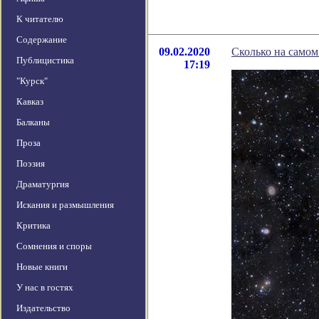
К читателю
Содержание
09.02.2020
Сколько на самом
Публицистика
17:19
"Курск"
Кавказ
Балканы
Проза
Поэзия
Драматургия
Искания и размышления
Критика
Сомнения и споры
Новые книги
У нас в гостях
Издательство