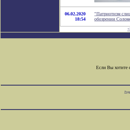
06.02.2020
"Патриотизм слиш
18:54
обозрении Солом
<
Если Вы хотите
Редк