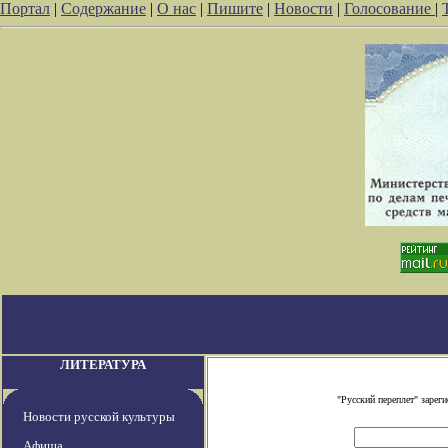
Портал
|
Содержание
|
О нас
|
Пишите
|
Новости
|
Голосование
|
ЛИТЕРАТУРА
"Русский переплет" заре
Новости русской культуры
Афиша