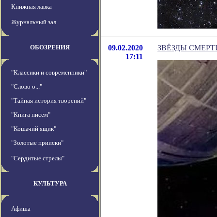
Книжная лавка
Журнальный зал
ОБОЗРЕНИЯ
09.02.2020
ЗВЁЗДЫ СМЕРТ
17:11
"Классики и современники"
"Слово о..."
"Тайная история творений"
"Книга писем"
"Кошачий ящик"
"Золотые прииски"
"Сердитые стрелы"
КУЛЬТУРА
Афиша