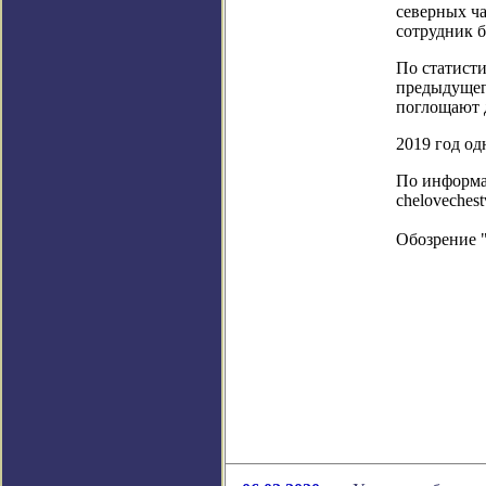
северных ча
сотрудник 
По статисти
предыдущего
поглощают 
2019 год од
По информаци
chelovechest
Обозрение 