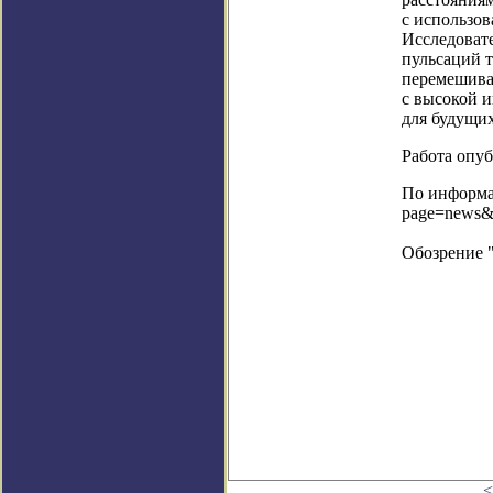
с использов
Исследоват
пульсаций т
перемешиван
с высокой 
для будущи
Работа опуб
По информац
page=news&
Обозрение 
<