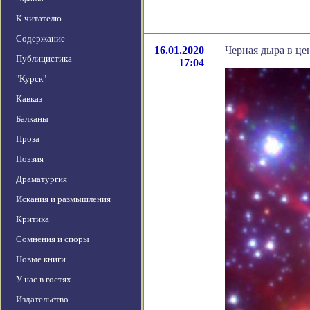
К читателю
Содержание
16.01.2020
Черная дыра в це
Публицистика
17:04
"Курск"
Кавказ
Балканы
Проза
Поэзия
Драматургия
Искания и размышления
Критика
Сомнения и споры
Новые книги
У нас в гостях
Издательство