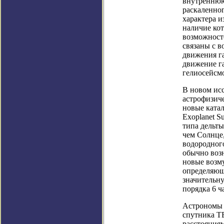
внутреннюю
раскаленног
характера и
наличие кот
возможносте
связаны с в
движения га
движение га
гелиосейсмо
В новом ис
астрофизич
новые ката
Exoplanet S
типа дельт
чем Солнце
водородног
обычно возн
новые возм
определяюще
значительн
порядка 6 ч
Астрономы 
спутника TE
расстояниям