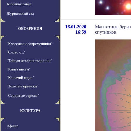
Книжная лавка
Журнальный зал
16.01.2020
Магнитные бури 
ОБОЗРЕНИЯ
16:59
спутников
"Классики и современники"
"Слово о..."
"Тайная история творений"
"Книга писем"
"Кошачий ящик"
"Золотые прииски"
"Сердитые стрелы"
КУЛЬТУРА
Афиша