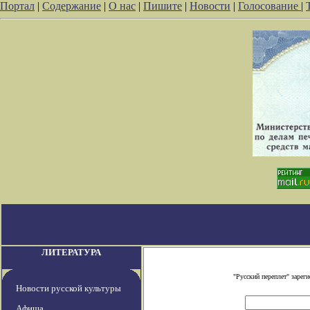
Портал
|
Содержание
|
О нас
|
Пишите
|
Новости
|
Голосование
|
ЛИТЕРАТУРА
"Русский переплет" заре
Новости русской культуры
Афиша