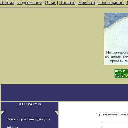
Портал
|
Содержание
|
О нас
|
Пишите
|
Новости
|
Голосование
|
ЛИТЕРАТУРА
"Русский переплет" заре
Новости русской культуры
Афиша