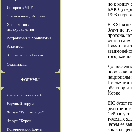
но к концу 
История в МГУ
БАК Суперпр
1993 году в
Слово о полку Игореве
В XXI веке 
Хронология и
парахронология
будут не пу
протона, ис
Астрономия и Хронология
«чистыми» —
Научными за
Альмагест
взаимодейст
Запечатленная Россия
того, как п
Сталиниана
До последн
нового колл
национальн
ФОРУМЫ
Вирджинии.
обеих орган
Йорке.
Дискуссионный клуб
EIC будет 
Научный форум
релятивистс
Форум "Русская идея"
Сейчас уст
тяжелых яде
Форум "Курск"
Затем ее вы
Исторический форум
как кольцев