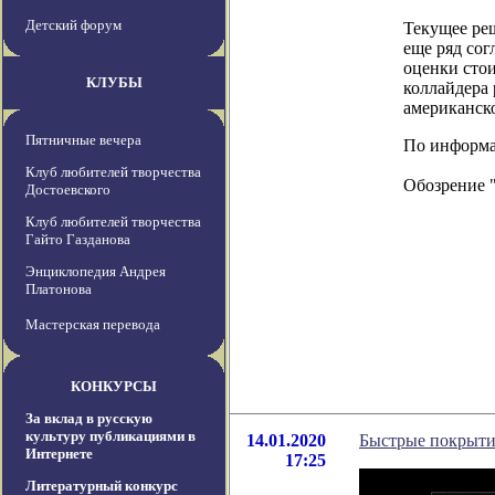
Детский форум
Текущее реш
еще ряд сог
оценки сто
КЛУБЫ
коллайдера 
американск
Пятничные вечера
По информаци
Клуб любителей творчества
Обозрение 
Достоевского
Клуб любителей творчества
Гайто Газданова
Энциклопедия Андрея
Платонова
Мастерская перевода
КОНКУРСЫ
За вклад в русскую
культуру публикациями в
14.01.2020
Быстрые покрыти
Интернете
17:25
Литературный конкурс