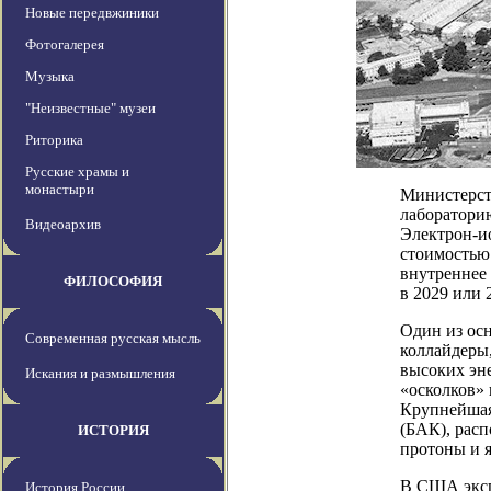
Новые передвжиники
Фотогалерея
Музыка
"Неизвестные" музеи
Риторика
Русские храмы и
монастыри
Министерст
лабораторию
Видеоархив
Электрон-ио
стоимостью 
внутреннее
ФИЛОСОФИЯ
в 2029 или 
Один из ос
Современная русская мысль
коллайдеры,
высоких эн
Искания и размышления
«осколков» 
Крупнейшая
(БАК), рас
ИСТОРИЯ
протоны и я
В США эксп
История России