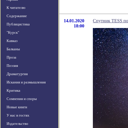
К читателю
Содержание
14.01.2020
Спутник TESS пом
Публицистика
18:00
"Курск"
Кавказ
Балканы
Проза
Поэзия
Драматургия
Искания и размышления
Критика
Сомнения и споры
Новые книги
У нас в гостях
Издательство