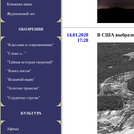
Книжная лавка
Журнальный зал
ОБОЗРЕНИЯ
14.01.2020
В США выбрали 
17:28
"Классики и современники"
"Слово о..."
"Тайная история творений"
"Книга писем"
"Кошачий ящик"
"Золотые прииски"
"Сердитые стрелы"
КУЛЬТУРА
Афиша