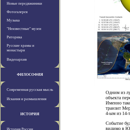
Новые передвжиники
Фотогалерея
Музыка
"Неизвестные" музеи
Риторика
Русские храмы и
монастыри
Видеоархив
ФИЛОСОФИЯ
Современная русская мысль
Одним из лу
объекта пер
Искания и размышления
Именно тако
транзит Мер
4-ым из 14-т
ИСТОРИЯ
Событие буд
видимо в Ю
История России