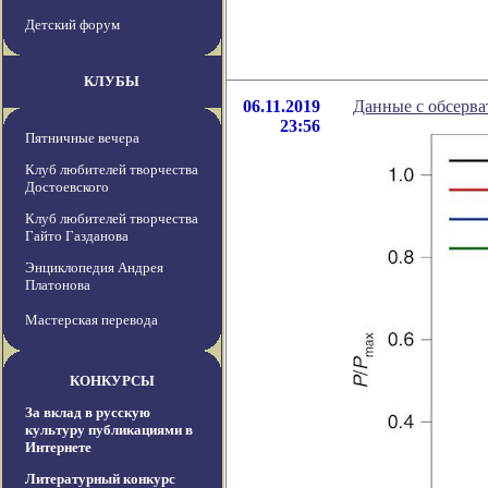
Детский форум
КЛУБЫ
06.11.2019
Данные с обсерва
23:56
Пятничные вечера
Клуб любителей творчества
Достоевского
Клуб любителей творчества
Гайто Газданова
Энциклопедия Андрея
Платонова
Мастерская перевода
КОНКУРСЫ
За вклад в русскую
культуру публикациями в
Интернете
Литературный конкурс