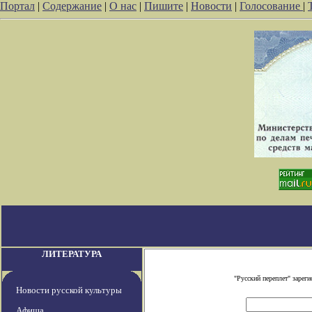
Портал
|
Содержание
|
О нас
|
Пишите
|
Новости
|
Голосование
|
ЛИТЕРАТУРА
"Русский переплет" заре
Новости русской культуры
Афиша