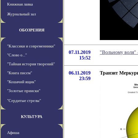
Книжная лавка
Журнальный зал
ОБОЗРЕНИЯ
"Классики и современники"
07.11.2019
"Вольному воля" 
"Слово о..."
15:52
"Тайная история творений"
06.11.2019
Транзит Меркури
"Книга писем"
23:59
"Кошачий ящик"
"Золотые прииски"
"Сердитые стрелы"
КУЛЬТУРА
Афиша