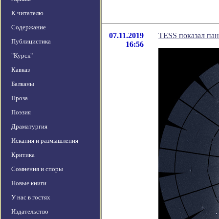
К читателю
Содержание
07.11.2019
TESS показал па
Публицистика
16:56
"Курск"
Кавказ
Балканы
Проза
Поэзия
Драматургия
Искания и размышления
Критика
Сомнения и споры
Новые книги
У нас в гостях
Издательство