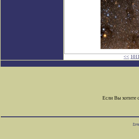
<<
101
Если Вы хотите 
Редк