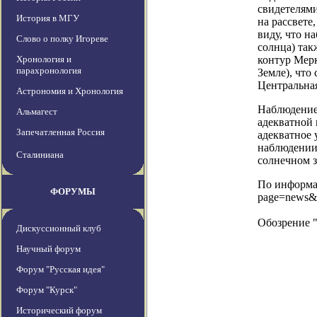
свидетелями
История в МГУ
на рассвете
виду, что н
Слово о полку Игореве
солнца) так
Хронология и
контур Мерк
парахронология
Земле), что
Центральная
Астрономия и Хронология
Наблюдение
Альмагест
адекватной 
Запечатленная Россия
адекватное 
наблюдении 
Сталиниана
солнечном 
По информац
ФОРУМЫ
page=news&
Обозрение 
Дискуссионный клуб
Научный форум
Форум "Русская идея"
Форум "Курск"
Исторический форум