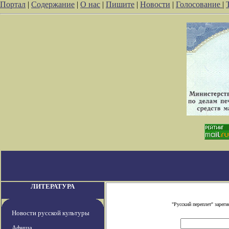
Портал
|
Содержание
|
О нас
|
Пишите
|
Новости
|
Голосование
|
ЛИТЕРАТУРА
"Русский переплет" заре
Новости русской культуры
Афиша