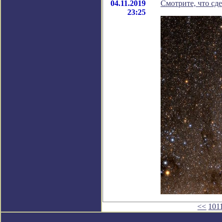
04.11.2019
Смотрите, что сд
23:25
<<
101