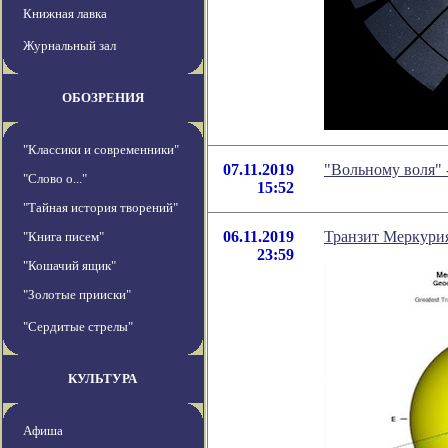
Книжная лавка
Журнальный зал
ОБОЗРЕНИЯ
"Классики и современники"
07.11.2019
"Вольному воля" 
"Слово о..."
15:52
"Тайная история творений"
06.11.2019
Транзит Меркурия
"Книга писем"
23:59
"Кошачий ящик"
"Золотые прииски"
"Сердитые стрелы"
КУЛЬТУРА
Афиша