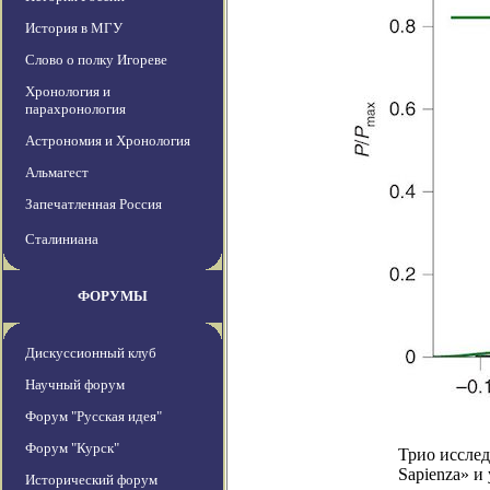
История в МГУ
Слово о полку Игореве
Хронология и
парахронология
Астрономия и Хронология
Альмагест
Запечатленная Россия
Сталиниана
ФОРУМЫ
Дискуссионный клуб
Научный форум
Форум "Русская идея"
Форум "Курск"
Трио исслед
Sapienza» и
Исторический форум