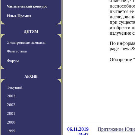
отмечает, ч
неспособнос
Читательский конкурс
пытается ее
Илья-Премия
исследовани
при существ
изобрести н
ДЕТЯМ
излучение 
Электронные пампасы
По информац
page=news&
Фантастика
Обозрение 
Форум
АРХИВ
Текущий
2003
2002
2001
2000
06.11.2019
Притяжение Юпит
1999
23:42