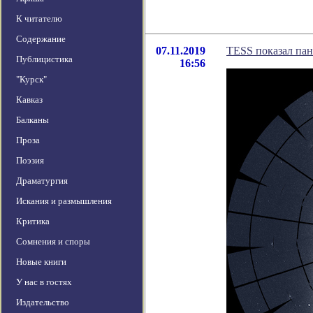
К читателю
Содержание
07.11.2019
TESS показал па
Публицистика
16:56
"Курск"
Кавказ
Балканы
Проза
Поэзия
Драматургия
Искания и размышления
Критика
Сомнения и споры
Новые книги
У нас в гостях
Издательство