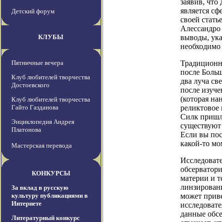
заявив, что
является сф
Детский форум
своей стать
Алессандро
КЛУБЫ
выводы, ука
необходимо
Пятничные вечера
Традиционна
после Больш
Клуб любителей творчества
два луча св
Достоевского
после изуче
(которая на
Клуб любителей творчества
Гайто Газданова
реликтовое 
Силк пришл
Энциклопедия Андрея
существуют 
Платонова
Если вы пос
какой-то мо
Мастерская перевода
Исследовате
обсерватори
КОНКУРСЫ
материи и 
линзировани
За вклад в русскую
культуру публикациями в
может приве
Интернете
исследовате
данные обсе
Литературный конкурс