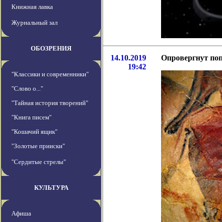
Книжная лавка
Журнальный зал
ОБОЗРЕНИЯ
14.10.2019
Опровергнут по
19:42
"Классики и современники"
"Слово о..."
"Тайная история творений"
"Книга писем"
"Кошачий ящик"
"Золотые прииски"
"Сердитые стрелы"
КУЛЬТУРА
Афиша