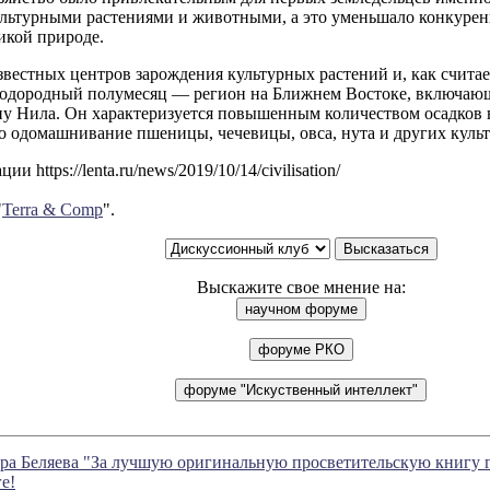
ультурными растениями и животными, а это уменьшало конкурен
икой природе.
вестных центров зарождения культурных растений и, как считае
лодородный полумесяц — регион на Ближнем Востоке, включаю
ну Нила. Он характеризуется повышенным количеством осадков в
о одомашнивание пшеницы, чечевицы, овса, нута и других культ
и https://lenta.ru/news/2019/10/14/civilisation/
"
Terra & Comp
".
Выскажите свое мнение на:
а Беляева "За лучшую оригинальную просветительскую книгу г
е!