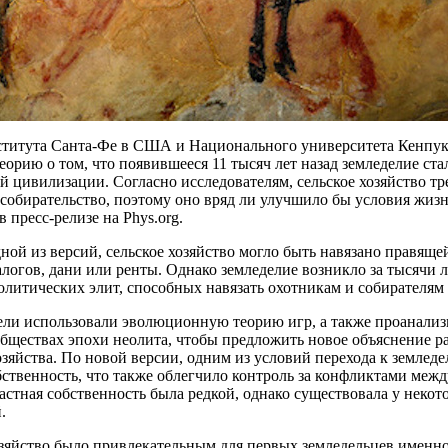
титута Санта-Фе в США и Национального университета Кенпук
орию о том, что появившееся 11 тысяч лет назад земледелие ст
й цивилизации. Согласно исследователям, сельское хозяйство тр
 собирательство, поэтому оно вряд ли улучшило бы условия жиз
в пресс-релизе на Phys.org.
ной из версий, сельское хозяйство могло быть навязано правящей
алогов, дани или ренты. Однако земледелие возникло за тысячи 
литических элит, способных навязать охотникам и собирателям
ели использовали эволюционную теорию игр, а также проанализ
обществах эпохи неолита, чтобы предложить новое объяснение 
озяйства. По новой версии, одним из условий перехода к землед
бственность, что также облегчило контроль за конфликтами меж
астная собственность была редкой, однако существовала у некот
.
зяйство было привлекательным для первых земледельцев именно 