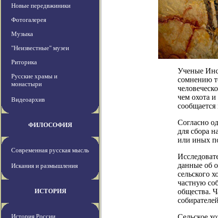
Новые передвжиники
Фотогалерея
Музыка
"Неизвестные" музеи
Риторика
Ученые Инс
Русские храмы и
сомнению те
монастыри
человеческо
чем охота и
Видеоархив
сообщается 
Согласно од
ФИЛОСОФИЯ
для сбора н
или иных по
Современная русская мысль
Исследоват
данные об 
Искания и размышления
сельского х
частную со
ИСТОРИЯ
общества. Ч
собирателей
История России
Сельское хо