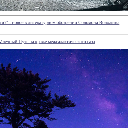
сти?" - новое в литературном обозрении Соломона Воложина
Млечный Путь на краже межгалактического газа