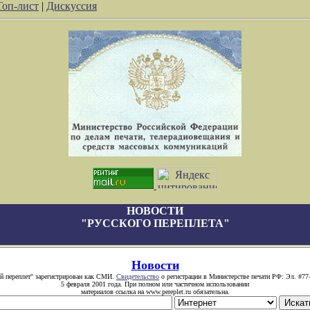
Топ-лист
|
Дискуссия
НОВОСТИ
"РУССКОГО ПЕРЕПЛЕТА"
Новости
й переплет" зарегистрирован как СМИ.
Свидетельство
о регистрации в Министерстве печати РФ: Эл. #77
5 февраля 2001 года. При полном или частичном использовании
материалов ссылка на www.pereplet.ru обязательна.