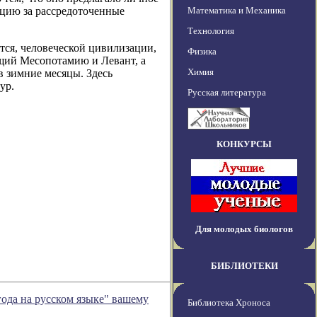
цию за рассредоточенные
Математика и Механика
Технология
тся, человеческой цивилизации,
Физика
щий Месопотамию и Левант, а
Химия
 зимние месяцы. Здесь
ур.
Русская литература
КОНКУРСЫ
Для молодых биологов
БИБЛИОТЕКИ
ода на русском языке" вашему
Библиотека Хроноса