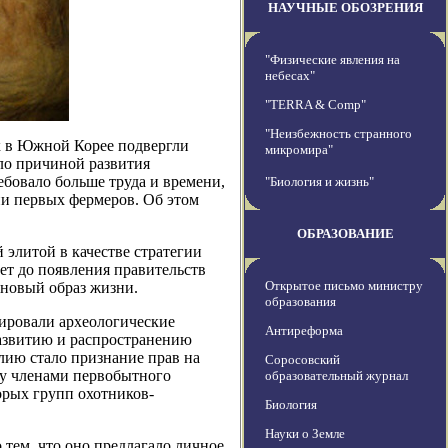
НАУЧНЫЕ ОБОЗРЕНИЯ
"Физические явления на
небесах"
"TERRA & Comp"
"Неизбежность странного
 в Южной Корее подвергли
микромира"
ало причиной развития
ебовало больше труда и времени,
"Биология и жизнь"
ни первых фермеров. Об этом
ОБРАЗОВАНИЕ
 элитой в качестве стратегии
лет до появления правительств
Открытое письмо министру
 новый образ жизни.
образования
ировали археологические
Антиреформа
развитию и распространению
елию стало признание прав на
Соросовский
ду членами первобытного
образовательный журнал
орых групп охотников-
Биология
Науки о Земле
тем, что оно предлагало личное