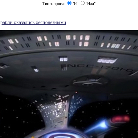
Тип запроса:
"И"
"Или"
рабли оказались бесполезными