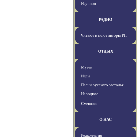
Научпоп
РАДИО
Читают и поют авторы РП
ОТДЫХ
Музеи
Игры
Песни русского застолья
Народное
Смешное
О НАС
Редколлегия