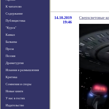
К читателю
Содержание
14.10.2019
Сверхсветовые ко
Публицистика
19:46
"Курск"
Кавказ
Балканы
Проза
Поэзия
Драматургия
Искания и размышления
Критика
Сомнения и споры
Новые книги
У нас в гостях
Издательство