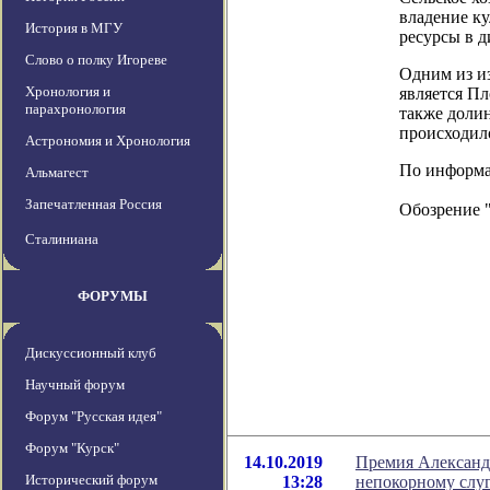
владение к
История в МГУ
ресурсы в д
Слово о полку Игореве
Одним из из
Хронология и
является П
парахронология
также доли
происходил
Астрономия и Хронология
По информаци
Альмагест
Запечатленная Россия
Обозрение 
Сталиниана
ФОРУМЫ
Дискуссионный клуб
Научный форум
Форум "Русская идея"
Форум "Курск"
14.10.2019
Премия Александр
Исторический форум
13:28
непокорному слуг