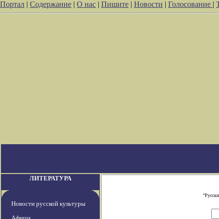
Портал
|
Содержание
|
О нас
|
Пишите
|
Новости
|
Голосование
|
ЛИТЕРАТУРА
"Русски
Новости русской культуры
Афиша