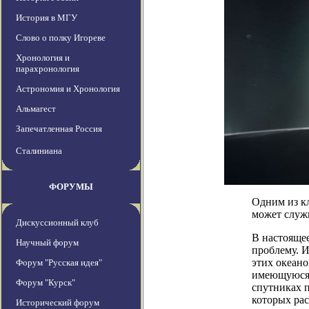
История в МГУ
Слово о полку Игореве
Хронология и
парахронология
Астрономия и Хронология
Альмагест
Запечатленная Россия
Сталиниана
ФОРУМЫ
Одним из к
может служ
Дискуссионный клуб
В настояще
Научный форум
проблему. И
этих океано
Форум "Русская идея"
имеющуюся 
Форум "Курск"
спутниках 
которых ра
Исторический форум