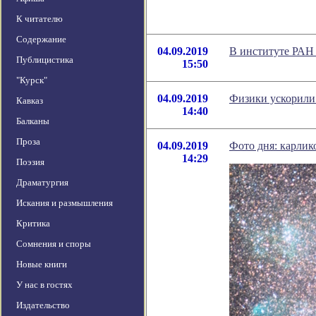
К читателю
Содержание
04.09.2019
В институте РАН 
Публицистика
15:50
"Курск"
04.09.2019
Физики ускорили 
Кавказ
14:40
Балканы
Проза
04.09.2019
Фото дня: карлик
14:29
Поэзия
Драматургия
Искания и размышления
Критика
Сомнения и споры
Новые книги
У нас в гостях
Издательство