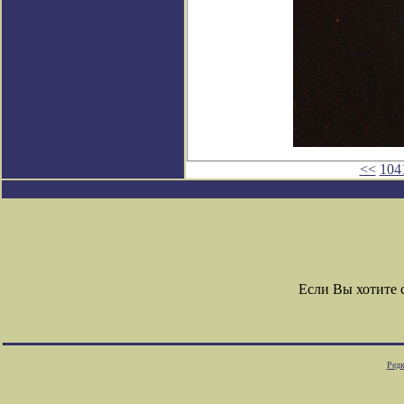
<<
104
Если Вы хотите
Редк