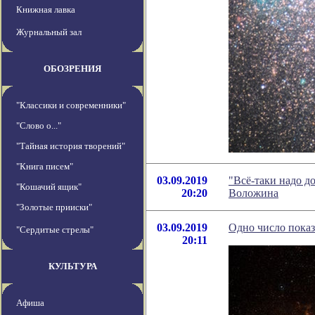
Книжная лавка
Журнальный зал
ОБОЗРЕНИЯ
"Классики и современники"
"Слово о..."
"Тайная история творений"
"Книга писем"
03.09.2019
"Всё-таки надо д
"Кошачий ящик"
20:20
Воложина
"Золотые прииски"
03.09.2019
Одно число показ
"Сердитые стрелы"
20:11
КУЛЬТУРА
Афиша