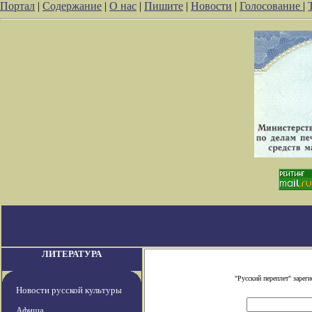
Портал
|
Содержание
|
О нас
|
Пишите
|
Новости
|
Голосование
|
ЛИТЕРАТУРА
"Русский переплет" заре
Новости русской культуры
Афиша