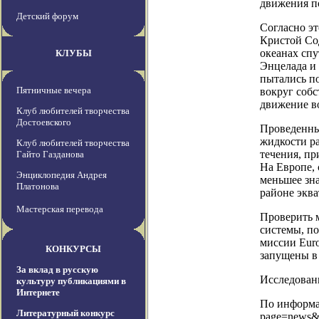
движения п
Детский форум
Согласно э
Кристой Сод
океанах сп
КЛУБЫ
Энцелада и
пытались по
Пятничные вечера
вокруг собс
движение во
Клуб любителей творчества
Достоевского
Проведенные
жидкости р
Клуб любителей творчества
течения, п
Гайто Газданова
На Европе, 
Энциклопедия Андрея
меньшее зн
Платонова
районе эква
Мастерская перевода
Проверить 
системы, п
миссии Euro
КОНКУРСЫ
запущены в 
За вклад в русскую
Исследовани
культуру публикациями в
Интернете
По информац
Литературный конкурс
page=news&