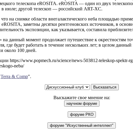
мецкого телескопа eROSITA. eROSITA — один из двух телескопо
 в июле; другой телескоп — российский ART-XC.
 что на снимке области внегалактического неба площадью прим
 eROSITA, заметны десятки рентгеновских источников, в основн
лительность экспозиции, как указывается, составила приблизител
» на данный момент продолжает путешествие к окрестностям то
я, где будет работать в течение нескольких лет; в целом данный
и около 100 дней.
и https://www.popmech.ru/science/news-503812-teleskop-spektr-rg-
eskogo-neba/
"
Terra & Comp
".
Выскажите свое мнение на: