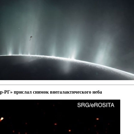
р-РГ» прислал снимок внегалактического неба