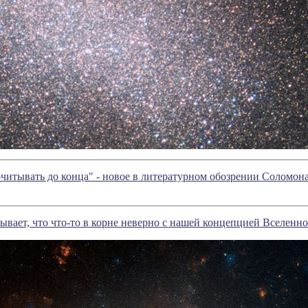
очитывать до конца" - новое в литературном обозрении Соломо
ывает, что что-то в корне неверно с нашей концепцией Вселенн