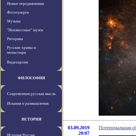
Новые передвжиники
Фотогалерея
Музыка
"Неизвестные" музеи
Риторика
Русские храмы и
монастыри
Видеоархив
ФИЛОСОФИЯ
Современная русская мысль
Искания и размышления
ИСТОРИЯ
03.09.2019
Потенциальная об
20:07
История России