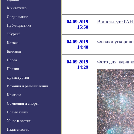
К читателю
Содержание
04.09.2019
В институте РАН 
Публицистика
15:50
"Курск"
04.09.2019
Физики ускорили 
Кавказ
14:40
Балканы
Проза
04.09.2019
Фото дня: карлик
14:29
Поэзия
Драматургия
Искания и размышления
Критика
Сомнения и споры
Новые книги
У нас в гостях
Издательство