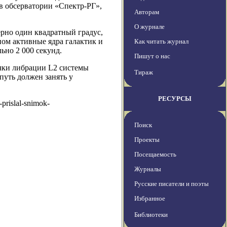
в обсерватории «Спектр-РГ»,
Авторам
О журнале
ерно один квадратный градус,
ом активные ядра галактик и
Как читать журнал
ьно 2 000 секунд.
Пишут о нас
чки либрации L2 системы
Тираж
 путь должен занять у
РЕСУРСЫ
prislal-snimok-
Поиск
Проекты
Посещаемость
Журналы
Русские писатели и поэты
Избранное
Библиотеки