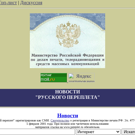
Топ-лист
|
Дискуссия
НОВОСТИ
"РУССКОГО ПЕРЕПЛЕТА"
Новости
й переплет" зарегистрирован как СМИ.
Свидетельство
о регистрации в Министерстве печати РФ: Эл. #77
5 февраля 2001 года. При полном или частичном использовании
материалов ссылка на www.pereplet.ru обязательна.