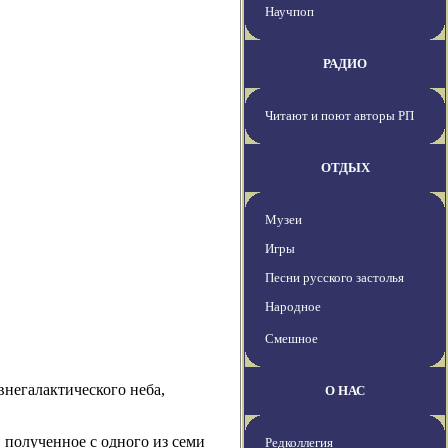
Научпоп
РАДИО
Читают и поют авторы РП
ОТДЫХ
Музеи
Игры
Песни русского застолья
Народное
Смешное
внегалактического неба,
О НАС
, полученное с одного из семи
Редколлегия