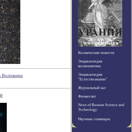
Космические новости
Энциклопедия
космонавтика
Энциклопедия
на Воложина
"Естествознание"
Журнальный зал
ой
Физматлит
News of Russian Science and
Technology
Научные семинары