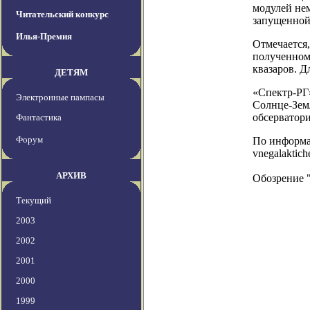
модулей не
Читательский конкурс
запущенной
Илья-Премия
Отмечается,
полученном
квазаров. Д
ДЕТЯМ
«Спектр-РГ
Электронные пампасы
Солнце-Земл
обсерватори
Фантастика
Форум
По информаци
vnegalaktich
АРХИВ
Обозрение 
Текущий
2003
2002
2001
2000
1999