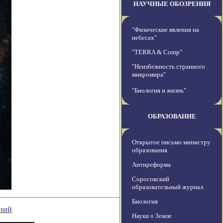
НАУЧНЫЕ ОБОЗРЕНИЯ
"Физические явления на
небесах"
"TERRA & Comp"
"Неизбежность странного
микромира"
"Биология и жизнь"
ОБРАЗОВАНИЕ
Открытое письмо министру
образования
Антиреформа
Соросовский
образовательный журнал
Биология
ений
Науки о Земле