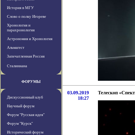
История в МГУ
Слово о полку Игореве
Хронология и
парахронология
Астрономия и Хронология
Альмагест
Запечатленная Россия
Сталиниана
ФОРУМЫ
03.09.2019
Телескоп «Спект
Дискуссионный клуб
18:27
Научный форум
Форум "Русская идея"
Форум "Курск"
Исторический форум