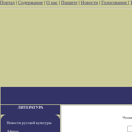
Портал
|
Содержание
|
О нас
|
Пишите
|
Новости
|
Голосование
|
ЛИТЕРАТУРА
"Русски
Новости русской культуры
Афиша