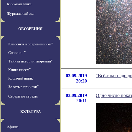
Книжная лавка
Журнальный зал
ОБОЗРЕНИЯ
"Классики и современники"
"Слово о..."
"Тайная история творений"
"Книга писем"
03.09.2019
"Всё-таки надо д
"Кошачий ящик"
20:20
"Золотые прииски"
03.09.2019
Одно число показ
"Сердитые стрелы"
20:11
КУЛЬТУРА
Афиша