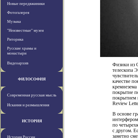
Новые передвжиники
Фотогалерея
Музыка
"Неизвестные" музеи
Риторика
Русские храмы и
монастыри
Видеоархив
Физики из 
телескопа 
чувствитель
ФИЛОСОФИЯ
качестве п
кремнезема 
покрытие по
Современная русская мысль
покрытием и
Review Lette
Искания и размышления
В основе г
интерфероме
ИСТОРИЯ
по четырех
с другом. Е
заметно сме
История России