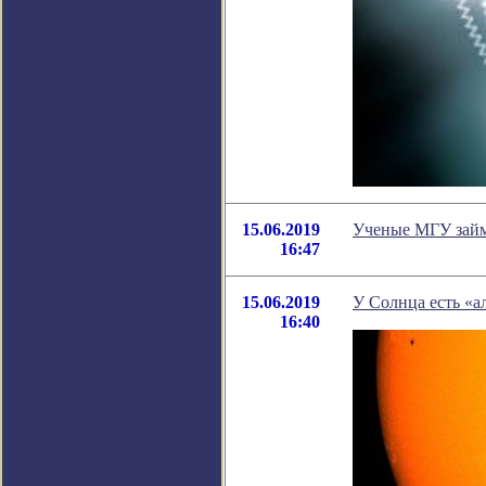
15.06.2019
Ученые МГУ займ
16:47
15.06.2019
У Солнца есть «а
16:40