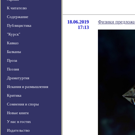
К читателю
Содержание
18.06.2019
Физики предложил
Публицистика
17:13
"Курск"
Кавказ
Балканы
Проза
Поэзия
Драматургия
Искания и размышления
Критика
Сомнения и споры
Новые книги
У нас в гостях
Издательство