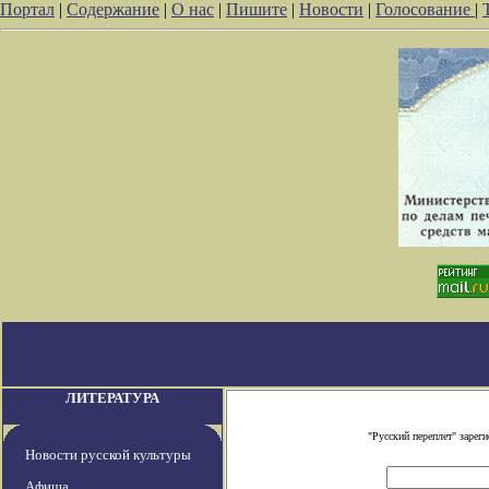
Портал
|
Содержание
|
О нас
|
Пишите
|
Новости
|
Голосование
|
ЛИТЕРАТУРА
"Русский переплет" заре
Новости русской культуры
Афиша