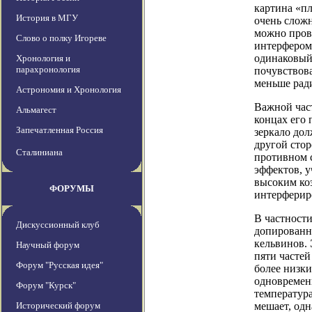
картина «пл
История в МГУ
очень сложн
можно прове
Слово о полку Игореве
интерфером
одинаковый
Хронология и
парахронология
почувствова
меньше рад
Астрономия и Хронология
Важной част
Альмагест
концах его 
Запечатленная Россия
зеркало дол
другой сто
Сталиниана
противном с
эффектов, 
высоким ко
ФОРУМЫ
интерфериро
В частности
Дискуссионный клуб
допированно
кельвинов.
Научный форум
пяти частей
Форум "Русская идея"
более низки
одновременн
Форум "Курск"
температура
Исторический форум
мешает, одн