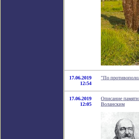
17.06.2019
"По противополож
12:54
17.06.2019
Описание памятн
12:05
Воланским