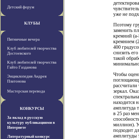
детектирова
Детский форум
чувствитель
уже не подх
КЛУБЫ
Поэтому гру
заменить пл
кремний (a-
Пятничные вечера
кремнием (2
400 градусо
Клуб любителей творчества
снизить ег
Достоевского
такой обра
Клуб любителей творчества
минимально
Гайто Газданова
Чтобы оцен
Энциклопедия Андрея
поглощающу
Платонова
рассчитали
зеркал. Ока
Мастерская перевода
спектральна
находится н
амплитуда 
КОНКУРСЫ
в 25 раз ме
За вклад в русскую
способность
культуру публикациями в
миллион). 
Интернете
подходит дл
амплитуды т
Литературный конкурс