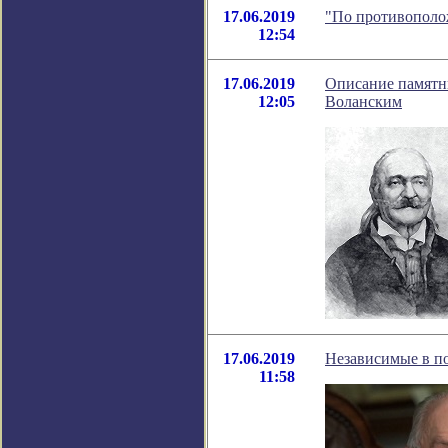
17.06.2019
"По противополож
12:54
17.06.2019
Описание памятн
12:05
Воланским
17.06.2019
Независимые в по
11:58