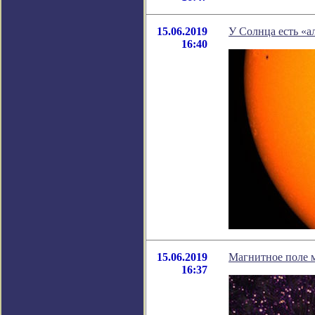
15.06.2019
У Солнца есть «а
16:40
15.06.2019
Магнитное поле м
16:37