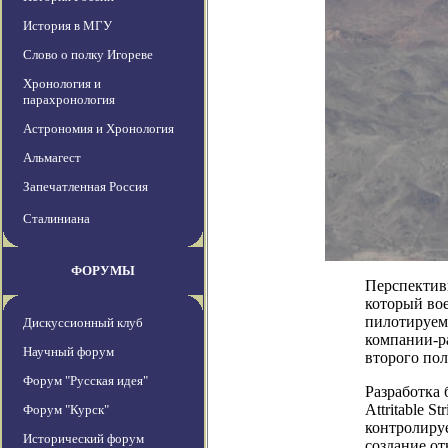
История в МГУ
Слово о полку Игореве
Хронология и
парахронология
Астрономия и Хронология
Альмагест
Запечатленная Россия
Сталиниана
ФОРУМЫ
Перспектив
который вое
пилотируем
Дискуссионный клуб
компании-ра
Научный форум
второго по
Форум "Русская идея"
Разработка
Attritable 
Форум "Курск"
контролиру
Исторический форум
создание от