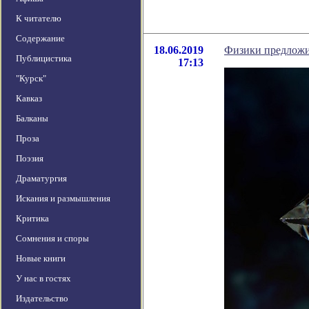
К читателю
Содержание
18.06.2019
Физики предложил
Публицистика
17:13
"Курск"
Кавказ
Балканы
Проза
Поэзия
Драматургия
Искания и размышления
Критика
Сомнения и споры
Новые книги
У нас в гостях
Издательство