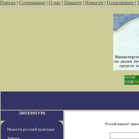
Портал
|
Содержание
|
О нас
|
Пишите
|
Новости
|
Голосование
|
ЛИТЕРАТУРА
"Русский переплет" заре
Новости русской культуры
Афиша