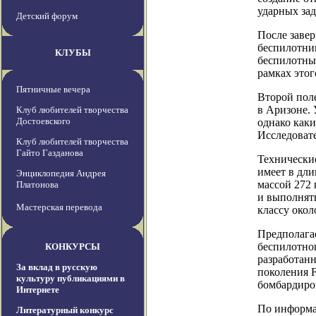
ударных за
Детский форум
После заве
беспилотник
КЛУБЫ
беспилотны
рамках этог
Пятничные вечера
Второй поле
в Аризоне. 
Клуб любителей творчества
Достоевского
однако как
Исследоват
Клуб любителей творчества
Гайто Газданова
Технические
имеет в дли
Энциклопедия Андрея
массой 272
Платонова
и выполнять
Мастерская перевода
классу окол
Предполага
беспилотно
КОНКУРСЫ
разработан
За вклад в русскую
поколения F
культуру публикациями в
бомбардиро
Интернете
По информаци
Литературный конкурс