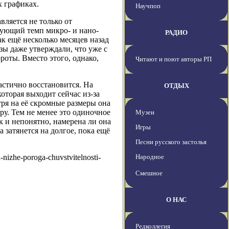
 графиках.
Научпоп
вляется не только от
вующий темп микро- и нано-
РАДИО
ак ещё несколько месяцев назад
зы даже утверждали, что уже с
роты. Вместо этого, однако,
Читают и поют авторы РП
астично восстановится. На
ОТДЫХ
оторая выходит сейчас из-за
тря на её скромные размеры она
у. Тем не менее это одиночное
Музеи
к и непонятно, намерена ли она
Игры
затянется на долгое, пока ещё
Песни русского застолья
-nizhe-poroga-chuvstvitelnosti-
Народное
Смешное
О НАС
Редколлегия