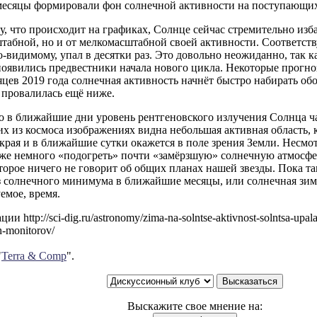
месяцы формировали фон солнечной активности на поступающих
у, что происходит на графиках, Солнце сейчас стремительно изба
табной, но и от мелкомасштабной своей активности. Соответст
-видимому, упал в десятки раз. Это довольно неожиданно, так к
оявились предвестники начала нового цикла. Некоторые прогно
цев 2019 года солнечная активность начнёт быстро набирать обо
 провалилась ещё ниже.
о в ближайшие дни уровень рентгеновского излучения Солнца ч
 из космоса изображениях видна небольшая активная область, к
края и в ближайшие сутки окажется в поле зрения Земли. Несмо
же немного «подогреть» почти «замёрзшую» солнечную атмосфер
торое ничего не говорит об общих планах нашей звезды. Пока та
 солнечного минимума в ближайшие месяцы, или солнечная зима 
емое, время.
и http://sci-dig.ru/astronomy/zima-na-solntse-aktivnost-solntsa-upala
h-monitorov/
"
Terra & Comp
".
Выскажите свое мнение на: