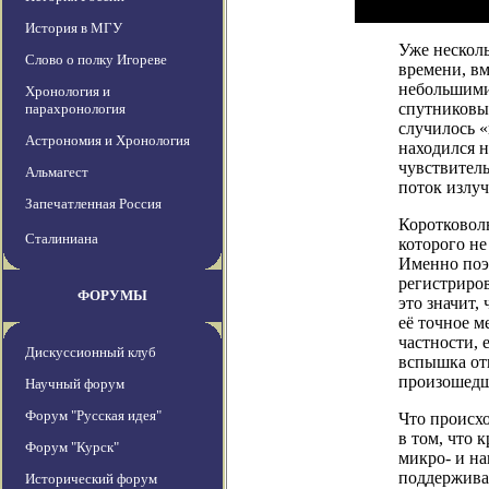
История в МГУ
Уже несколь
Слово о полку Игореве
времени, в
небольшими 
Хронология и
спутниковым
парахронология
случилось 
Астрономия и Хронология
находился н
чувствитель
Альмагест
поток излуч
Запечатленная Россия
Коротковолн
Сталиниана
которого не
Именно поэ
регистриро
ФОРУМЫ
это значит,
её точное м
частности, 
Дискуссионный клуб
вспышка от
произошедша
Научный форум
Форум "Русская идея"
Что происхо
в том, что
Форум "Курск"
микро- и н
поддержива
Исторический форум