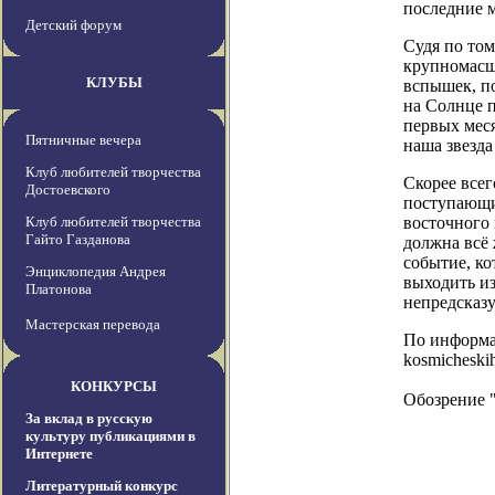
последние 
Детский форум
Судя по том
крупномасш
КЛУБЫ
вспышек, по
на Солнце п
первых меся
Пятничные вечера
наша звезда
Клуб любителей творчества
Скорее всег
Достоевского
поступающих
Клуб любителей творчества
восточного 
Гайто Газданова
должна всё 
событие, ко
Энциклопедия Андрея
выходить из
Платонова
непредсказу
Мастерская перевода
По информаци
kosmicheski
КОНКУРСЫ
Обозрение 
За вклад в русскую
культуру публикациями в
Интернете
Литературный конкурс