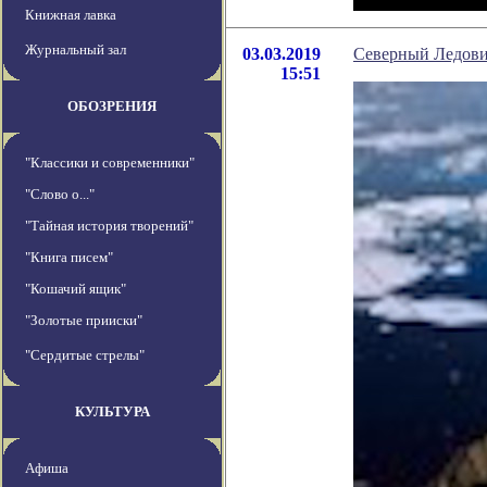
Книжная лавка
Журнальный зал
03.03.2019
Северный Ледовит
15:51
ОБОЗРЕНИЯ
"Классики и современники"
"Слово о..."
"Тайная история творений"
"Книга писем"
"Кошачий ящик"
"Золотые прииски"
"Сердитые стрелы"
КУЛЬТУРА
Афиша