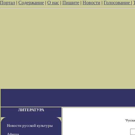
Портал
|
Содержание
|
О нас
|
Пишите
|
Новости
|
Голосование
|
ЛИТЕРАТУРА
"Русски
Новости русской культуры
Афиша