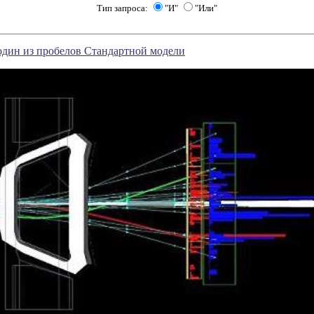
Тип запроса:
"И"
"Или"
один из пробелов Стандартной модели