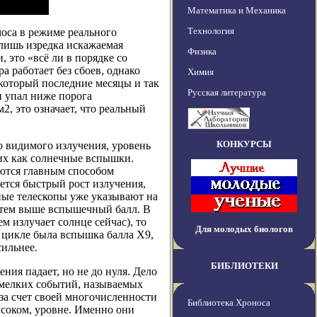
Математика и Механика
Технология
моса в режиме реального
лишь изредка искажаемая
Физика
 это «всё ли в порядке со
 работает без сбоев, однако
Химия
который последние месяцы и так
Русская литература
и упал ниже порога
2, это означает, что реальный
КОНКУРСЫ
о видимого излучения, уровень
ких как солнечные вспышки.
ются главным способом
тся быстрый рост излучения,
ные телескопы уже указывают на
, тем выше вспышечный балл. В
ем излучает солнце сейчас), то
Для молодых биологов
 цикле была вспышка балла X9,
сильнее.
БИБЛИОТЕКИ
ния падает, но не до нуля. Дело
 мелких событий, называемых
за счет своей многочисленности
Библиотека Хроноса
соком, уровне. Именно они