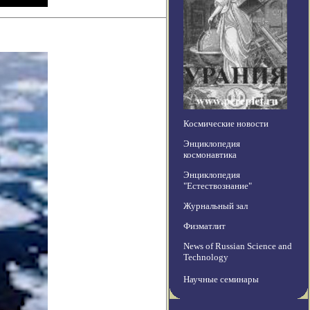
Космические новости
Энциклопедия
космонавтика
Энциклопедия
"Естествознание"
Журнальный зал
Физматлит
News of Russian Science and
Technology
Научные семинары