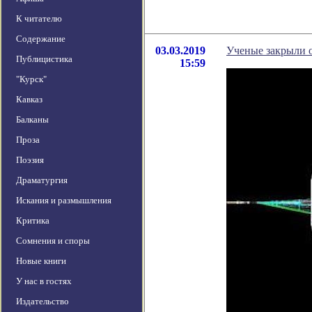
К читателю
Содержание
03.03.2019
Ученые закрыли 
Публицистика
15:59
"Курск"
Кавказ
Балканы
Проза
Поэзия
Драматургия
Искания и размышления
Критика
Сомнения и споры
Новые книги
У нас в гостях
Издательство