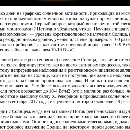
ко дней на графиках солнечной активности, приходящих из кос
место привычной динамичной картины поступает прямая линия, 
возмущениями. Первый вопрос, который возникает в этой связи,
и мониторами»? Нетрудно убедиться, что да. Научная аппаратура
«невозможное» — уровень коротковолнового излучения Солнца, 
а рекордно низком уровне, уменьшился ещё примерно в 100 раз 
ности приборов. Так как соответствующий порог равен 10-9 Вт/м
ения сейчас не выше чем 10-10 Вт/м2.
овое (мягкое рентгеновское) излучение Солнца, в отличие от ег
 менялся, формируется только во время активных процессов, та
тому непрерывные наблюдения в рентгеновском диапазоне явля
вать вспышки на Солнце. Если на поступающих данных наблюдае
 что где-то на Солнце произошла вспышка. И лишь потом солнеч
естоположение. Чем более высоким является всплеск излучения
если поток возрастает до 10-4 Вт/м2 (это в миллион раз больше, ч
носится к высшему баллу X. Рекордной в прошедшем солнечном
я 6 сентября 2017 года, излучение от которой было ещё в 9 раз 
дит с Солнцем, когда нет вспышек? Поток рентгеновского излуче
 кроме больших вспышек на Солнце происходит множество более
ано-вспышками. Они не видны солнечными телескопами, однако 
ют фоновое излучение Солнца на некотором, порой довольно вы