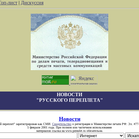
Топ-лист
|
Дискуссия
НОВОСТИ
"РУССКОГО ПЕРЕПЛЕТА"
Новости
й переплет" зарегистрирован как СМИ.
Свидетельство
о регистрации в Министерстве печати РФ: Эл. #77
5 февраля 2001 года. При полном или частичном использовании
материалов ссылка на www.pereplet.ru обязательна.