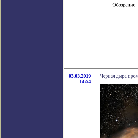
Обозрение 
03.03.2019
Черная дыра про
14:54