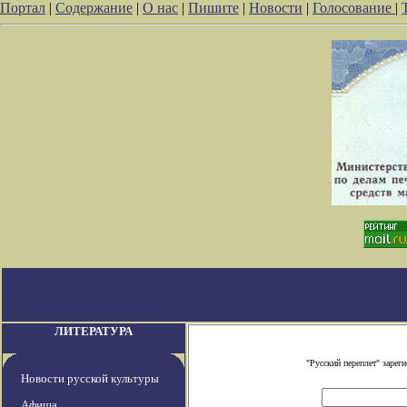
Портал
|
Содержание
|
О нас
|
Пишите
|
Новости
|
Голосование
|
ЛИТЕРАТУРА
"Русский переплет" заре
Новости русской культуры
Афиша