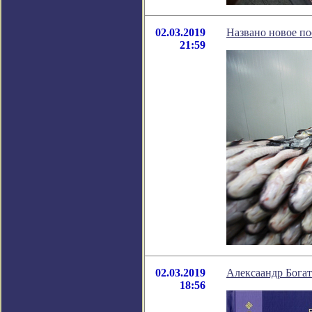
02.03.2019
Названо новое по
21:59
02.03.2019
Алексаандр Богат
18:56