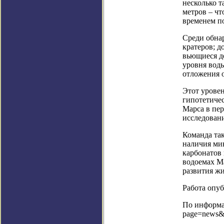
несколько т
метров – чт
временем п
Среди обна
кратеров; 
вьющиеся д
уровня воды
отложения о
Этот урове
гипотетичес
Марса в пер
исследовани
Команда та
наличия мин
карбонатов 
водоемах М
развития жи
Работа опубл
По информац
page=news&