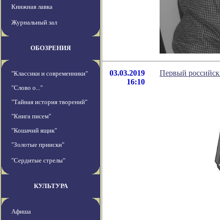
Книжная лавка
Журнальный зал
ОБОЗРЕНИЯ
03.03.2019
Первый российс
"Классики и современники"
16:10
"Слово о..."
"Тайная история творений"
"Книга писем"
"Кошачий ящик"
"Золотые прииски"
"Сердитые стрелы"
КУЛЬТУРА
Афиша