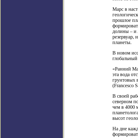
Марс в нас
геологическ
прошлое пл
формировать
долины – и
резервуар,
планеты.
В новом исс
глобальный 
«Ранний Мар
эта вода от
грунтовых в
(Francesco 
В своей раб
северном по
чем в 4000 
планетолога
высот геоло
На дне кажд
формировать