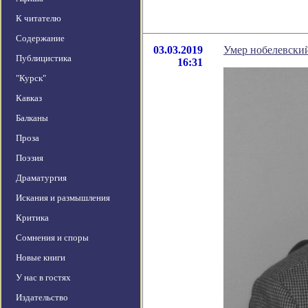
К читателю
Содержание
03.03.2019
Умер нобелевски
Публицистика
16:31
"Курск"
Кавказ
Балканы
Проза
Поэзия
Драматургия
Искания и размышления
Критика
Сомнения и споры
Новые книги
У нас в гостях
Издательство