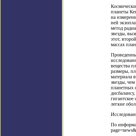
Космически
планеты Кеп
на измерен
ней экзопл
метод ради
звезды, вы
этот, второ
массах план
Проведенны
исследованн
вещества пл
размеры, пл
материала в
звезды, чем
планетных 
дисбалансу,
гигантское 
легкие обол
Исследовани
По информац
page=news&