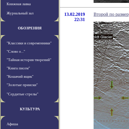
Книжная лавка
Журнальный зал
13.02.2019
Второй по размер
22:31
ОБОЗРЕНИЯ
"Классики и современники"
"Слово о..."
"Тайная история творений"
"Книга писем"
"Кошачий ящик"
"Золотые прииски"
"Сердитые стрелы"
КУЛЬТУРА
Афиша