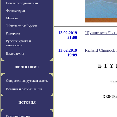
Новые передвжиники
Фотогалерея
Музыка
"Неизвестные" музеи
13.02.2019
"Лучше всех!" - 
Риторика
21:00
Русские храмы и
монастыри
13.02.2019
Richard Charnock
Видеоархив
19:09
ФИЛОСОФИЯ
Современная русская мысль
Искания и размышления
ИСТОРИЯ
История России