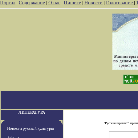
Портал
|
Содержание
|
О нас
|
Пишите
|
Новости
|
Голосование
|
ЛИТЕРАТУРА
"Русский переплет" заре
Новости русской культуры
Афиша