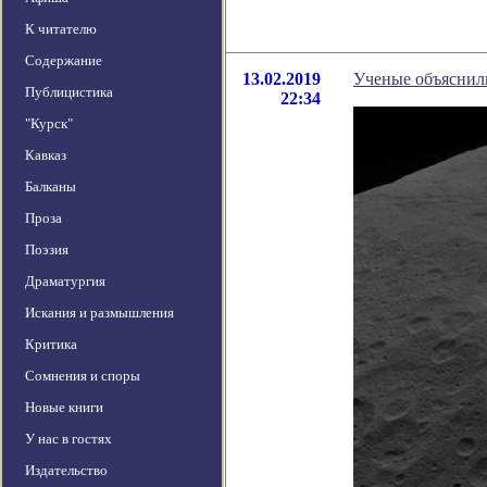
К читателю
Содержание
13.02.2019
Ученые объяснил
Публицистика
22:34
"Курск"
Кавказ
Балканы
Проза
Поэзия
Драматургия
Искания и размышления
Критика
Сомнения и споры
Новые книги
У нас в гостях
Издательство