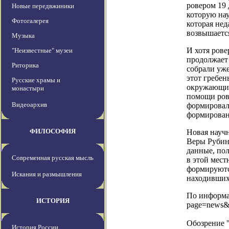
ровером 19 
Новые передвжиники
которую нау
Фотогалерея
которая нед
возвышается
Музыка
И хотя рове
"Неизвестные" музеи
продолжает 
Риторика
собрали уже
этот гребен
Русские храмы и
окружающие
монастыри
помощи рове
Видеоархив
формировали
формирован
ФИЛОСОФИЯ
Новая научн
Веры Рубин 
данные, по
Современная русская мысль
в этой мес
формируютс
Искания и размышления
находившихс
По информац
ИСТОРИЯ
page=news&
Обозрение 
История России