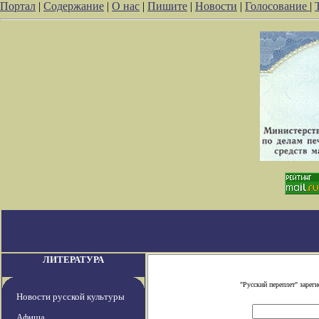
Портал
|
Содержание
|
О нас
|
Пишите
|
Новости
|
Голосование
|
ЛИТЕРАТУРА
"Русский переплет" заре
Новости русской культуры
Афиша