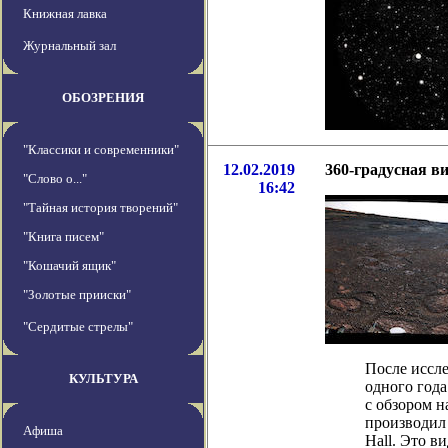
Книжная лавка
Журнальный зал
ОБОЗРЕНИЯ
"Классики и современники"
12.02.2019
360-градусная в
"Слово о..."
16:42
"Тайная история творений"
"Книга писем"
"Кошачий ящик"
"Золотые прииски"
"Сердитые стрелы"
После иссл
КУЛЬТУРА
одного года
с обзором н
производил
Афиша
Hall. Это в