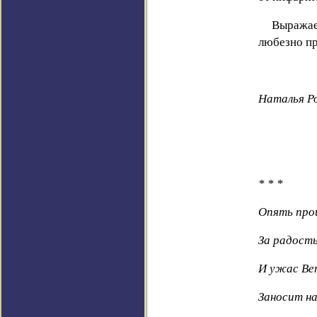
Выражае
любезно п
Наталья Р
*
*
*
Опять прои
За радость
И ужас Ве
Заносит на