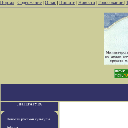
Портал
|
Содержание
|
О нас
|
Пишите
|
Новости
|
Голосование
|
ЛИТЕРАТУРА
Новости русской культуры
Афиша