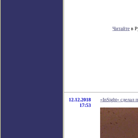
Читайте
в Р
12.12.2018
«InSight» сделал 
17:53