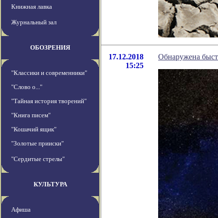
Книжная лавка
Журнальный зал
ОБОЗРЕНИЯ
17.12.2018
Обнаружена быст
15:25
"Классики и современники"
"Слово о..."
"Тайная история творений"
"Книга писем"
"Кошачий ящик"
"Золотые прииски"
"Сердитые стрелы"
КУЛЬТУРА
Афиша