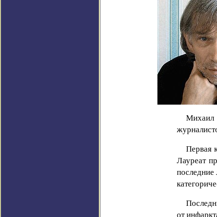
Михаил 
журналисто
Первая к
Лауреат п
последние 
категориче
Последн
от инфаркт