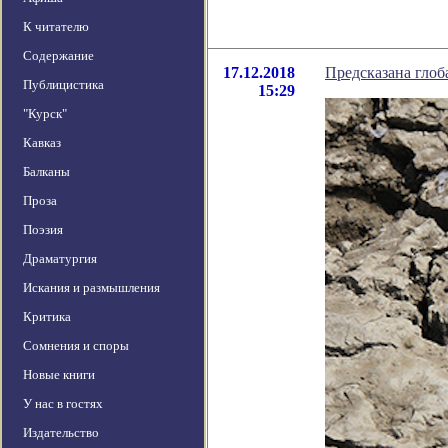
К читателю
Содержание
17.12.2018
Предсказана глоб
Публицистика
15:29
"Курск"
Кавказ
Балканы
Проза
Поэзия
Драматургия
Искания и размышления
Критика
Сомнения и споры
Новые книги
У нас в гостях
Издательство