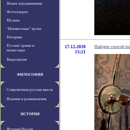
Новые передвжиники
Фотогалерея
Музыка
"Неизвестные" музеи
Риторика
Русские храмы и
17.12.2018
Найден способ п
монастыри
15:21
Видеоархив
ФИЛОСОФИЯ
Современная русская мысль
Искания и размышления
ИСТОРИЯ
История России