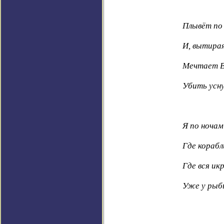
Плывёт по 
И, вытирая
Мечтает В
Убить усн
Я по ночам
Где корабл
Где вся ик
Уже у рыб